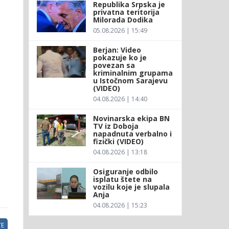
Republika Srpska je
privatna teritorija
Milorada Dodika
05.08.2026 | 15:49
Berjan: Video
pokazuje ko je
povezan sa
kriminalnim grupama
u Istočnom Sarajevu
(VIDEO)
04.08.2026 | 14:40
Novinarska ekipa BN
TV iz Doboja
napadnuta verbalno i
fizički (VIDEO)
04.08.2026 | 13:18
Osiguranje odbilo
isplatu štete na
vozilu koje je slupala
Anja
04.08.2026 | 15:23
E