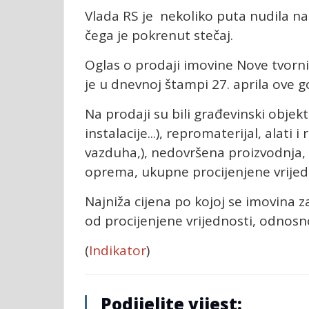
Vlada RS je nekoliko puta nudila n
čega je pokrenut stečaj.
Oglas o prodaji imovine Nove tvorni
je u dnevnoj štampi 27. aprila ove g
Na prodaji su bili građevinski objek
instalacije...), repromaterijal, alati i
vazduha,), nedovršena proizvodnja, 
oprema, ukupne procijenjene vrijed
Najniža cijena po kojoj se imovina 
od procijenjene vrijednosti, odnosno
(
Indikator
)
Podijelite vijest: