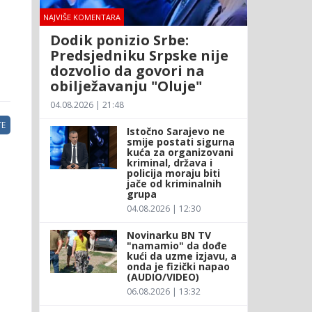
NAJVIŠE KOMENTARA
Dodik ponizio Srbe:
Predsjedniku Srpske nije
dozvolio da govori na
obilježavanju "Oluje"
04.08.2026 | 21:48
E
Istočno Sarajevo ne
smije postati sigurna
kuća za organizovani
kriminal, država i
policija moraju biti
jače od kriminalnih
grupa
04.08.2026 | 12:30
Novinarku BN TV
"namamio" da dođe
kući da uzme izjavu, a
onda je fizički napao
(AUDIO/VIDEO)
06.08.2026 | 13:32