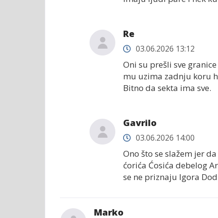
Re
03.06.2026 13:12
Oni su prešli sve granice
mu uzima zadnju koru hlje
Bitno da sekta ima sve.
Gavrilo
03.06.2026 14:00
Ono što se slažem jer da
ćorića Ćosića debelog Ar
se ne priznaju Igora Do
Marko