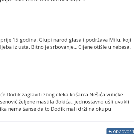
 prije 15 godina. Glupi narod glasa i podržava Milu, koji
ba iz usta. Bitno je srbovanje... Cijene otišle u nebesa.
 će Dodik zaglaviti zbog eleka košarca Nešića vulićke
senović željene mastila đokića...jednostavno ušli uvukli
dika nema šanse da to Dodik mali drži na okupu
ODGOVORIT