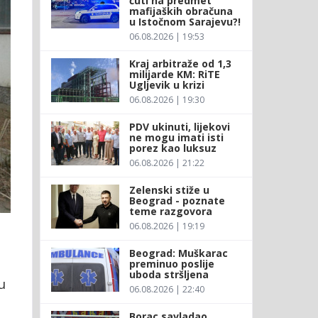
ćuti na predmet
mafijaških obračuna
u Istočnom Sarajevu?!
06.08.2026 | 19:53
Kraj arbitraže od 1,3
milijarde KM: RiTE
Ugljevik u krizi
06.08.2026 | 19:30
PDV ukinuti, lijekovi
ne mogu imati isti
porez kao luksuz
06.08.2026 | 21:22
Zelenski stiže u
Beograd - poznate
teme razgovora
06.08.2026 | 19:19
Beograd: Muškarac
preminuo poslije
uboda stršljena
u
06.08.2026 | 22:40
Borac savladao