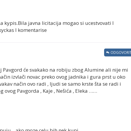
a kypis.Bila javna licitacija mogao si ucestvovati I
a kyckas I komentarise
ODGOVORIT
vaj Pavgord će svakako na robiju zbog Alumine ali nije mi
ačin izvlači novac preko ovog jadnika i gura prst u oko
akav način ovo radi , ljudi se samo krste šta se radi i
 ovog Pavgorda , Kaje , Nešića , Eleka ……
puju....ako moze celu bih nek kupi....