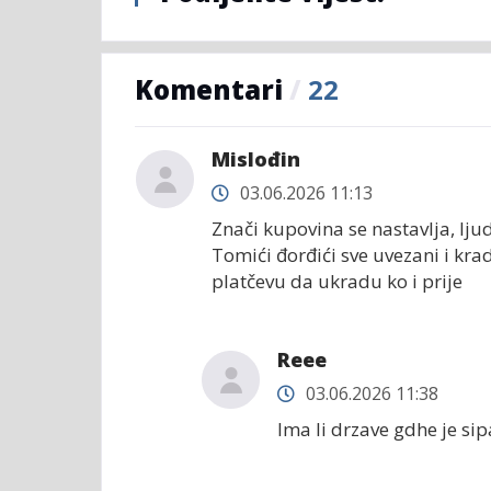
Komentari
/
22
Mislođin
03.06.2026 11:13
Znači kupovina se nastavlja, lju
Tomići đorđići sve uvezani i kra
platčevu da ukradu ko i prije
Reee
03.06.2026 11:38
Ima li drzave gdhe je sip