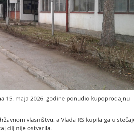
ržana 15. maja 2026. godine ponudio kupoprodajnu
ržavnom vlasništvu, a Vlada RS kupila ga u stečaj
j cilj nije ostvarila.