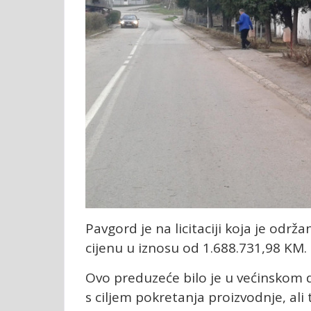
Pavgord je na licitaciji koja je od
cijenu u iznosu od 1.688.731,98 KM.
Ovo preduzeće bilo je u većinskom d
s ciljem pokretanja proizvodnje, ali ta