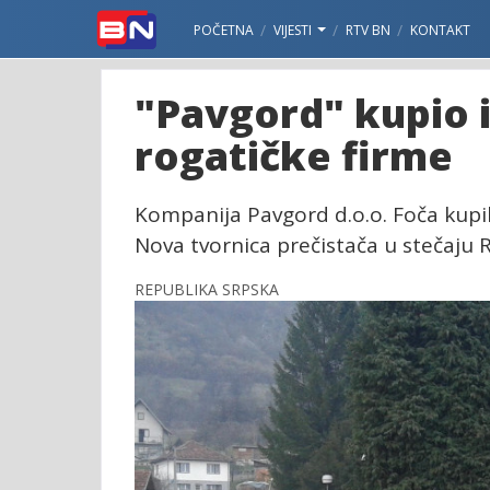
POČETNA
VIJESTI
RTV BN
KONTAKT
"Pavgord" kupio 
rogatičke firme
Kompanija Pavgord d.o.o. Foča kupi
Nova tvornica prečistača u stečaju 
REPUBLIKA SRPSKA