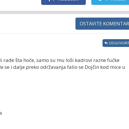
OSTAVITE KOMENTAR
ODGOVORIT
di rade šta hoće, samo su mu loši kadrovi razne fućke
de se i dalje preko održavanja falio se Dojčin kod mice u
a