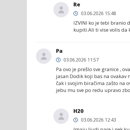
Re
03.06.2026 15:48
IZVINI ko je tebi branio d
kupiti.Ali ti vise volis d
Pa
03.06.2026 11:57
Pa ovo je prešlo sve granice , o
jasan Dodik koji bas na ovakav n
čak i svojim biračima zašto na ov
jebu mu sve po redu upravo zbog
H20
03.06.2026 12:43
Imaju ljudi pare i nek ku