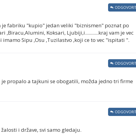
ODGOVORIT
 je fabriku "kupio" jedan veliki "biznismen" poznat po
,Biracu,Alumini, Koksari, Ljubiji,i...........kraj vam je vec
i imamo Sipu ,Osu ,Tuzilastvo ,koji ce to vec "ispitati ".
ODGOVORIT
 je propalo a tajkuni se obogatili, možda jedno tri firme
ODGOVORIT
 žalosti i države, svi samo gledaju.