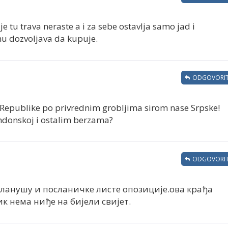
 tu trava neraste a i za sebe ostavlja samo jad i
mu dozvoljava da kupuje.
ODGOVORIT
ad Republike po privrednim grobljima sirom nase Srpske!
ndonskoj i ostalim berzama?
ODGOVORIT
.Бланушу и посланичке листе опозиције.ова крађа
ик нема ниђе на бијели свијет.