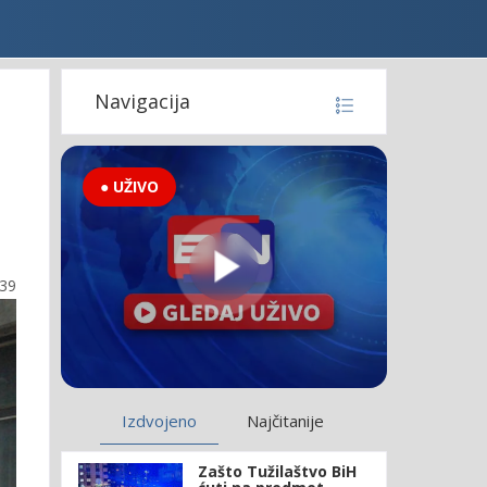
Navigacija
● UŽIVO
:39
Izdvojeno
Najčitanije
Zašto Tužilaštvo BiH