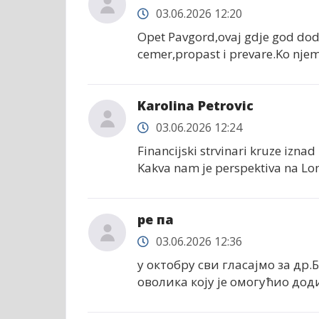
03.06.2026 12:20
Opet Pavgord,ovaj gdje god dodje
cemer,propast i prevare.Ko nje
Karolina Petrovic
03.06.2026 12:24
Financijski strvinari kruze izn
Kakva nam je perspektiva na Lo
ре па
03.06.2026 12:36
у октобру сви гласајмо за др
оволика коју је омогућио дод