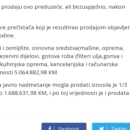
a prodaju ovo preduzeće, ali bezuspješno, nakon
ce prečistača koji je rezultirao prodajom objavlje
odine.
ti i zemljište, osnovna sredstva(mašine, oprema,
 rezervni dijelovi, gotova roba (filteri ulja,goriva i
kuhinjska oprema, kancelarijska i računarska
nosti 5.064.882,98 KM.
za javno nadmetanje mogla prodati iznosila je 1/3
 1.688.631,98 KM, i po toj vrijednosti je i prodata
Facebook
Twitter