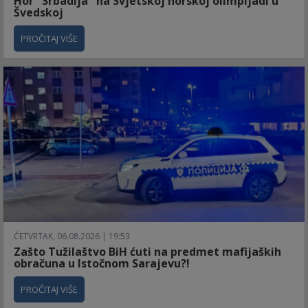
Hor "Srbadija" na Svjetskoj horskoj olimpijadi u
Švedskoj
PROČITAJ VIŠE
ČETVRTAK, 06.08.2026 | 19:53
Zašto Tužilaštvo BiH ćuti na predmet mafijaških
obračuna u Istočnom Sarajevu?!
PROČITAJ VIŠE