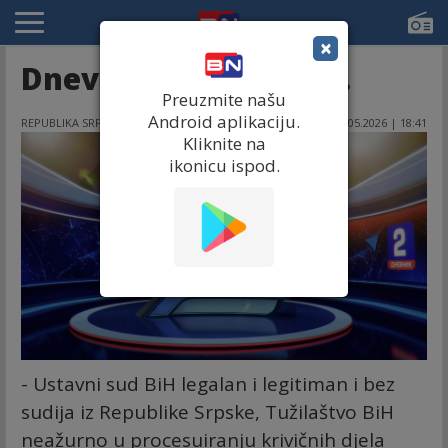
×
Dnevnik 2 15.05.2026.
Preuzmite našu
Android aplikaciju.
REPUBLIKA SRPSKA
15.05.2026 | 18:41
Kliknite na
ikonicu ispod.
- Ustavni sud BiH legalan i legitiman i bez
sudija iz Republike Srpske, Tužilaštvo BiH
neažurno u procesuiranju krivičnih djela