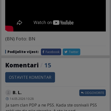
(BN) Foto: BN
Podijelite vijest:
Facebook
Twitter
Komentari
/
15
OSTAVITE KOMENTAR
B. L.
ODGOVORITE
14.05.2026 10:28
Ja sam clan PDP a ne PSS. Kada ste osnivali PSS
rekli ste da nije stranka. A sta je sad.