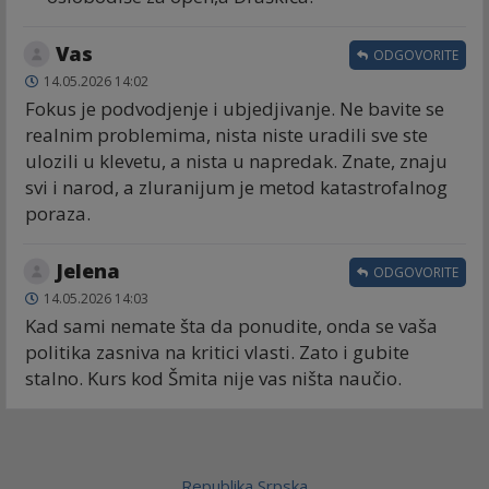
Vas
ODGOVORITE
14.05.2026 14:02
Fokus je podvodjenje i ubjedjivanje. Ne bavite se
realnim problemima, nista niste uradili sve ste
ulozili u klevetu, a nista u napredak. Znate, znaju
svi i narod, a zluranijum je metod katastrofalnog
poraza.
Jelena
ODGOVORITE
14.05.2026 14:03
Kad sami nemate šta da ponudite, onda se vaša
politika zasniva na kritici vlasti. Zato i gubite
stalno. Kurs kod Šmita nije vas ništa naučio.
Republika Srpska