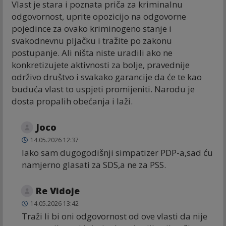
Vlast je stara i poznata priča za kriminalnu
odgovornost, uprite opozicijo na odgovorne
pojedince za ovako kriminogeno stanje i
svakodnevnu pljačku i tražite po zakonu
postupanje. Ali ništa niste uradili ako ne
konkretizujete aktivnosti za bolje, pravednije
održivo društvo i svakako garancije da će te kao
buduća vlast to uspjeti promijeniti. Narodu je
dosta propalih obećanja i laži.
Joco
14.05.2026 12:37
Iako sam dugogodišnji simpatizer PDP-a,sad ću
namjerno glasati za SDS,a ne za PSS.
Re Vidoje
14.05.2026 13:42
Traži li bi oni odgovornost od ove vlasti da nije