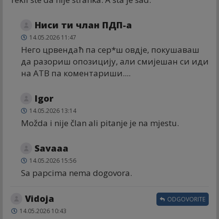
Ниси ти члан ПДП-а
14.05.2026 11:47
Него црвендаћ па сер*ш овдје, покушаваш
да разориш опозицију, али смијешан си иди
на АТВ па коментариши....
Igor
14.05.2026 13:14
Možda i nije član ali pitanje je na mjestu.
Savaaa
14.05.2026 15:56
Sa papcima nema dogovora.
Vidoja
ODGOVORITE
14.05.2026 10:43