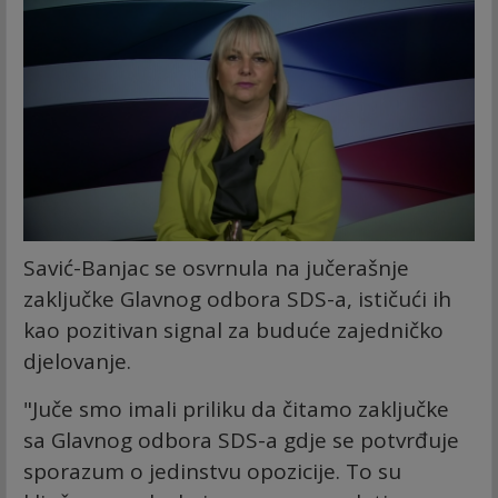
Savić-Banjac se osvrnula na jučerašnje
zaključke Glavnog odbora SDS-a, ističući ih
kao pozitivan signal za buduće zajedničko
djelovanje.
"Juče smo imali priliku da čitamo zaključke
sa Glavnog odbora SDS-a gdje se potvrđuje
sporazum o jedinstvu opozicije. To su