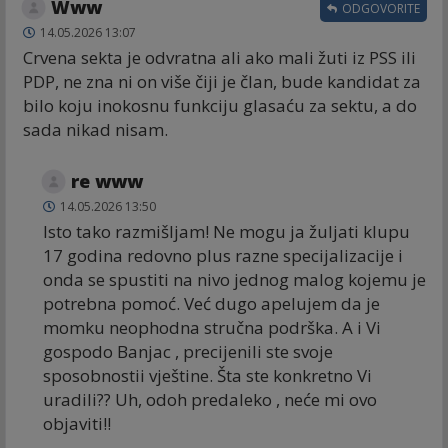
Www
ODGOVORITE
14.05.2026 13:07
Crvena sekta je odvratna ali ako mali žuti iz PSS ili
PDP, ne zna ni on više čiji je član, bude kandidat za
bilo koju inokosnu funkciju glasaću za sektu, a do
sada nikad nisam.
re www
14.05.2026 13:50
Isto tako razmišljam! Ne mogu ja žuljati klupu
17 godina redovno plus razne specijalizacije i
onda se spustiti na nivo jednog malog kojemu je
potrebna pomoć. Već dugo apelujem da je
momku neophodna stručna podrška. A i Vi
gospodo Banjac , precijenili ste svoje
sposobnostii vještine. Šta ste konkretno Vi
uradili?? Uh, odoh predaleko , neće mi ovo
objaviti!!