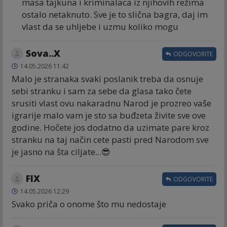
masa tajkuna i kriminalaca iz njihovih režima
ostalo netaknuto. Sve je to slična bagra, daj im
vlast da se uhljebe i uzmu koliko mogu
Sova..X
ODGOVORITE
14.05.2026 11:42
Malo je stranaka svaki poslanik treba da osnuje
sebi stranku i sam za sebe da glasa tako čete
srusiti vlast ovu nakaradnu Narod je prozreo vaše
igrarije malo vam je sto sa buđzeta živite sve ove
godine. Hočete jos dodatno da uzimate pare kroz
stranku na taj način cete pasti pred Narodom sve
je jasno na šta ciljate...😎
FIX
ODGOVORITE
14.05.2026 12:29
Svako priča o onome što mu nedostaje