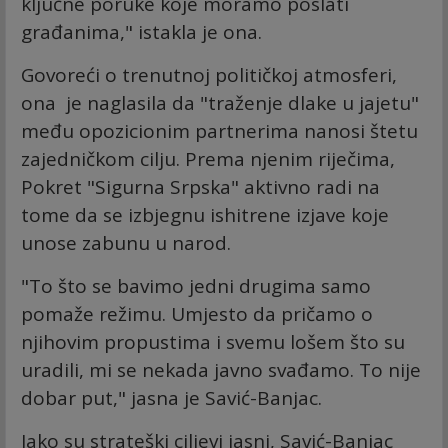
ključne poruke koje moramo poslati
građanima," istakla je ona.
Govoreći o trenutnoj političkoj atmosferi,
ona je naglasila da "traženje dlake u jajetu"
među opozicionim partnerima nanosi štetu
zajedničkom cilju. Prema njenim riječima,
Pokret "Sigurna Srpska" aktivno radi na
tome da se izbjegnu ishitrene izjave koje
unose zabunu u narod.
"To što se bavimo jedni drugima samo
pomaže režimu. Umjesto da pričamo o
njihovim propustima i svemu lošem što su
uradili, mi se nekada javno svađamo. To nije
dobar put," jasna je Savić-Banjac.
Iako su strateški ciljevi jasni, Savić-Banjac