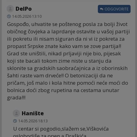
DelPo
ODGOVORITE
14.05.2026 13:10
Gospođo, uhvatite se poštenog posla za bolji život
običnog čovjeka a laprdanje ostavite u vašoj partiji
ili pokretu ili nisam siguran da ni vi iz pokreta za
propast Srpske znate kako vam se zove partija!!
Grad ste uništili, nikad prljaviji nije bio, pijesak
koji ste bacali tokom zime niste u stanju da
sklonite sa gradskih saobraćajnica a iz oborinskih
šahti raste vam drveće!! O betonizaciji da ne
pričam, još malo i kola hitne pomoći neće moći do
bolnica doći zbog rupetina na cestama unutar
grada!!!
Hanište
14.05.2026 18:13
U centar si pogodio,slažem se,Viškovića
oslobodiše za open,a Draškića.