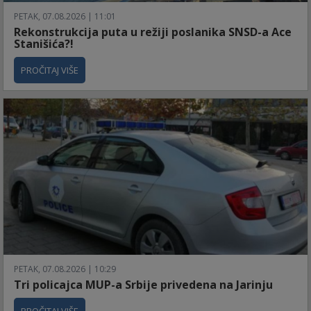
PETAK, 07.08.2026 | 11:01
Rekonstrukcija puta u režiji poslanika SNSD-a Ace
Stanišića?!
PROČITAJ VIŠE
PETAK, 07.08.2026 | 10:29
Tri policajca MUP-a Srbije privedena na Jarinju