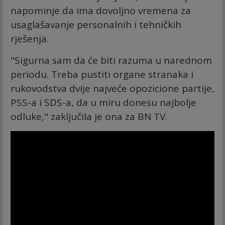
napominje da ima dovoljno vremena za
usaglašavanje personalnih i tehničkih
rješenja.
"Sigurna sam da će biti razuma u narednom
periodu. Treba pustiti organe stranaka i
rukovodstva dvije najveće opozicione partije,
PSS-a i SDS-a, da u miru donesu najbolje
odluke," zaključila je ona za BN TV.