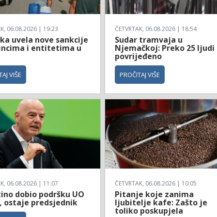
, 06.08.2026 | 19:23
ČETVRTAK, 06.08.2026 | 18:54
ka uvela nove sankcije
Sudar tramvaja u
incima i entitetima u
Njemačkoj: Preko 25 ljudi
povrijeđeno
AJ VIŠE
PROČITAJ VIŠE
, 06.08.2026 | 11:07
ČETVRTAK, 06.08.2026 | 10:05
tino dobio podršku UO
Pitanje koje zanima
, ostaje predsjednik
ljubitelje kafe: Zašto je
toliko poskupjela