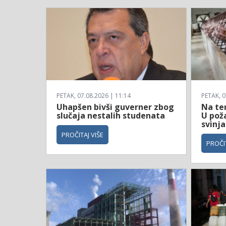
PETAK, 07.08.2026 | 11:14
PETAK, 0
Uhapšen bivši guverner zbog
Na te
slučaja nestalih studenata
U poža
svinja
PROČITAJ VIŠE
PROČIT