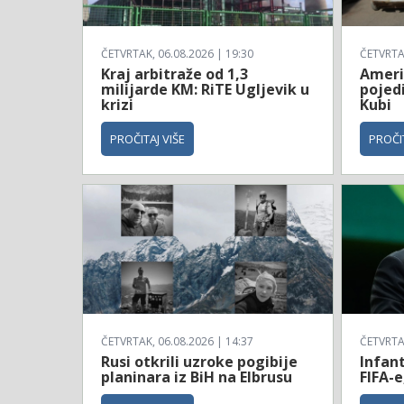
ČETVRTAK, 06.08.2026 | 19:30
ČETVRTAK
Kraj arbitraže od 1,3
Ameri
milijarde KM: RiTE Ugljevik u
pojed
krizi
Kubi
PROČITAJ VIŠE
PROČIT
ČETVRTAK, 06.08.2026 | 14:37
ČETVRTAK
Rusi otkrili uzroke pogibije
Infan
planinara iz BiH na Elbrusu
FIFA-e