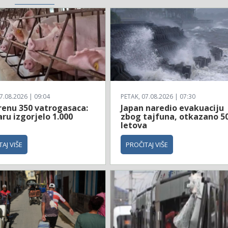
7.08.2026 | 09:04
PETAK, 07.08.2026 | 07:30
renu 350 vatrogasaca:
Japan naredio evakuaciju
ru izgorjelo 1.000
zbog tajfuna, otkazano 5
letova
AJ VIŠE
PROČITAJ VIŠE