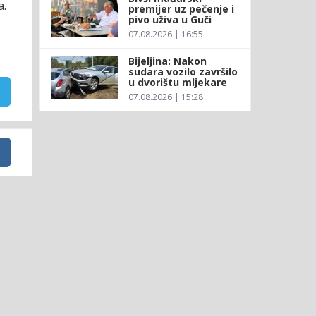
a.
premijer uz pečenje i
pivo uživa u Guči
07.08.2026 | 16:55
Bijeljina: Nakon
sudara vozilo završilo
u dvorištu mljekare
07.08.2026 | 15:28