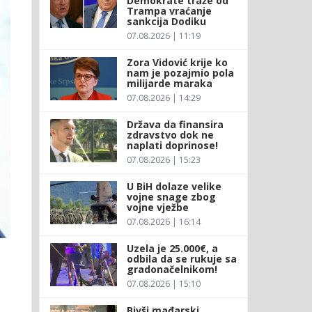
Demokrate traže od
Trampa vraćanje
sankcija Dodiku
07.08.2026 | 11:19
Zora Vidović krije ko
nam je pozajmio pola
milijarde maraka
07.08.2026 | 14:29
Država da finansira
zdravstvo dok ne
naplati doprinose!
07.08.2026 | 15:23
U BiH dolaze velike
vojne snage zbog
vojne vježbe
07.08.2026 | 16:14
Uzela je 25.000€, a
odbila da se rukuje sa
gradonačelnikom!
07.08.2026 | 15:10
Bivši mađarski