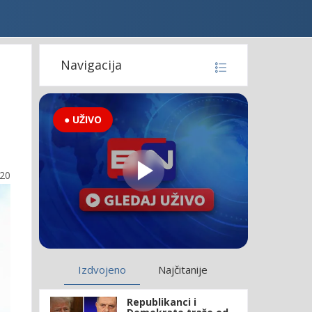
Navigacija
● UŽIVO
:20
Izdvojeno
Najčitanije
Republikanci i