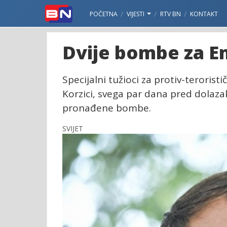
POČETNA
VIJESTI
RTV BN
KONTAKT
Dvije bombe za 
Specijalni tužioci za protiv-terorist
Korzici, svega par dana pred dola
pronađene bombe.
SVIJET