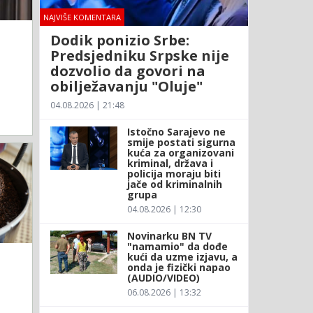
NAJVIŠE KOMENTARA
Dodik ponizio Srbe:
Predsjedniku Srpske nije
dozvolio da govori na
obilježavanju "Oluje"
04.08.2026 | 21:48
Istočno Sarajevo ne
smije postati sigurna
kuća za organizovani
kriminal, država i
policija moraju biti
jače od kriminalnih
grupa
04.08.2026 | 12:30
Novinarku BN TV
"namamio" da dođe
kući da uzme izjavu, a
onda je fizički napao
(AUDIO/VIDEO)
06.08.2026 | 13:32