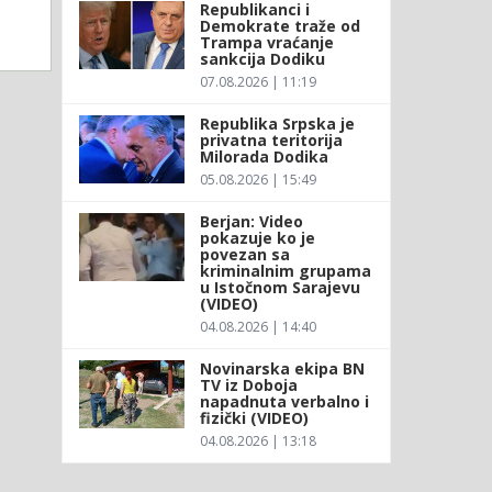
Republikanci i
Demokrate traže od
Trampa vraćanje
sankcija Dodiku
07.08.2026 | 11:19
Republika Srpska je
privatna teritorija
Milorada Dodika
05.08.2026 | 15:49
Berjan: Video
pokazuje ko je
povezan sa
kriminalnim grupama
u Istočnom Sarajevu
(VIDEO)
04.08.2026 | 14:40
Novinarska ekipa BN
TV iz Doboja
napadnuta verbalno i
fizički (VIDEO)
04.08.2026 | 13:18