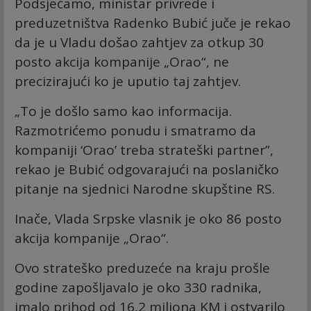
Podsjećamo, ministar privrede i
preduzetništva Radenko Bubić juče je rekao
da je u Vladu došao zahtjev za otkup 30
posto akcija kompanije „Orao“, ne
precizirajući ko je uputio taj zahtjev.
„To je došlo samo kao informacija.
Razmotrićemo ponudu i smatramo da
kompaniji ‘Orao’ treba strateški partner”,
rekao je Bubić odgovarajući na poslaničko
pitanje na sjednici Narodne skupštine RS.
Inače, Vlada Srpske vlasnik je oko 86 posto
akcija kompanije „Orao“.
Ovo strateško preduzeće na kraju prošle
godine zapošljavalo je oko 330 radnika,
imalo prihod od 16,2 miliona KM i ostvarilo