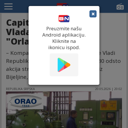
×
Capital otkriva kome
Preuzmite našu
Vlada prodaje akcije
Android aplikaciju.
"Orla"
Kliknite na
ikonicu ispod.
– Kompanija „Glotec Ltd“ ponudila je Vladi
Republike Srpske milion maraka za 30 odsto
akcija strateškog preduzeća „Orao“ iz
Bijeljine, otkriva CAPITAL.
REPUBLIKA SRPSKA
20.05.2026 | 20:02