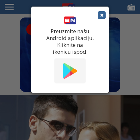
×
● UŽIVO
Preuzmite našu
Android aplikaciju.
Kliknite na
ikonicu ispod.