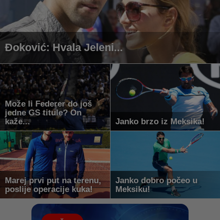
Đoković: Hvala Jeleni...
Može li Federer do još
jedne GS titule? On
kaže...
Janko brzo iz Meksika!
Marej prvi put na terenu,
Janko dobro počeo u
poslije operacije kuka!
Meksiku!