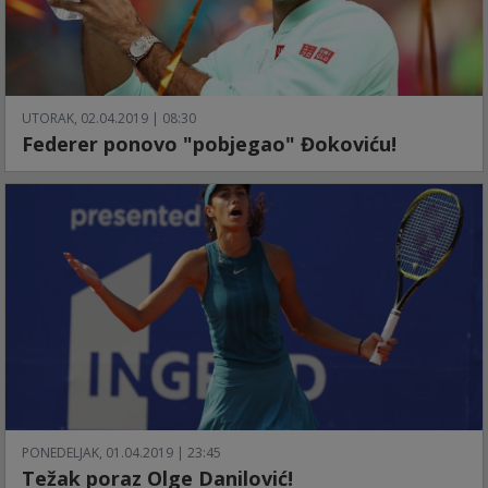
UTORAK, 02.04.2019 | 08:30
Federer ponovo "pobjegao" Đokoviću!
PONEDELJAK, 01.04.2019 | 23:45
Težak poraz Olge Danilović!