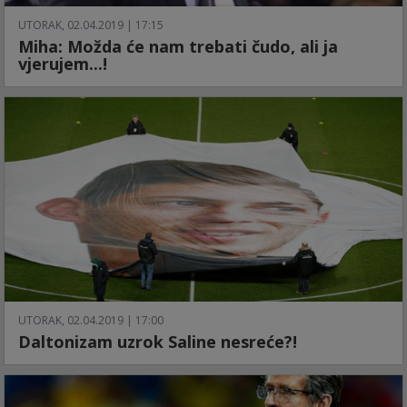
UTORAK, 02.04.2019 | 17:15
Miha: Možda će nam trebati čudo, ali ja
vjerujem...!
UTORAK, 02.04.2019 | 17:00
Daltonizam uzrok Saline nesreće?!