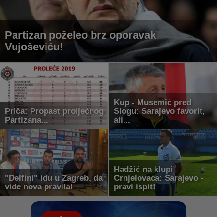
Partizan poželeo brz oporavak
Vujoševiću!
Kup - Musemić pred
Priča: Propast proljećnog
Slogu: Sarajevo favorit,
Partizana...
ali...
Hadžić na klupi
"Delfini" idu u Zagreb, da
Crnjelovaca: Sarajevo -
vide nova pravila!
pravi ispit!