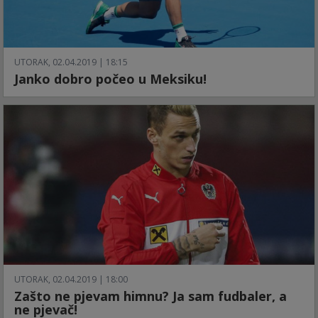
UTORAK, 02.04.2019 | 18:15
Janko dobro počeo u Meksiku!
UTORAK, 02.04.2019 | 18:00
Zašto ne pjevam himnu? Ja sam fudbaler, a
ne pjevač!