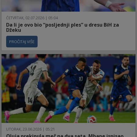
ČETVRTAK, 02.07.2026 | 05:04
Da li je ovo bio “posljednji ples” u dresu BiH za
Džeku
PROČITAJ VIŠE
UTORAK, 23.06.2026 | 05:21
Oluja prekinula meč na dva sata, Mbape ispisao