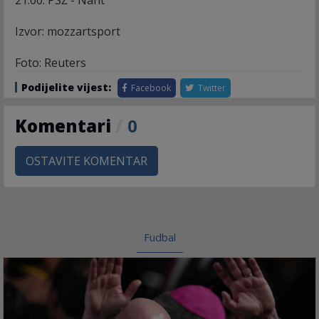
21.00: PSŽ - Nant
Izvor: mozzartsport
Foto: Reuters
Podijelite vijest:
Facebook
Twitter
Komentari
/
0
OSTAVITE KOMENTAR
Fudbal