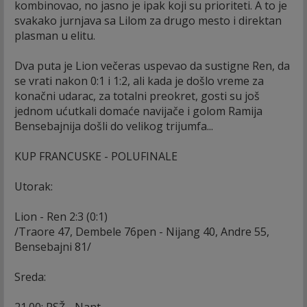
kombinovao, no jasno je ipak koji su prioriteti. A to je
svakako jurnjava sa Lilom za drugo mesto i direktan
plasman u elitu.
Dva puta je Lion večeras uspevao da sustigne Ren, da
se vrati nakon 0:1 i 1:2, ali kada je došlo vreme za
konačni udarac, za totalni preokret, gosti su još
jednom ućutkali domaće navijače i golom Ramija
Bensebajnija došli do velikog trijumfa...
KUP FRANCUSKE - POLUFINALE
Utorak:
Lion - Ren 2:3 (0:1)
/Traore 47, Dembele 76pen - Nijang 40, Andre 55,
Bensebajni 81/
Sreda: