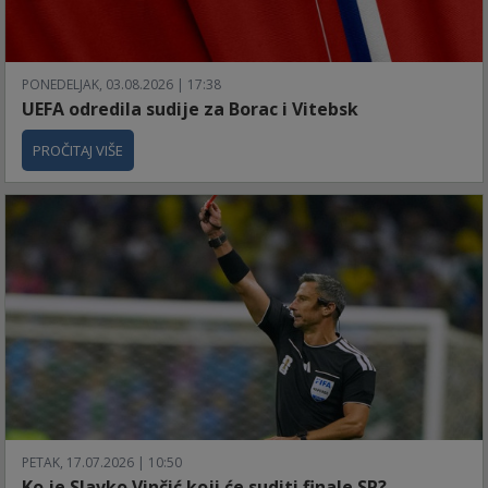
PONEDELJAK, 03.08.2026 | 17:38
UEFA odredila sudije za Borac i Vitebsk
PROČITAJ VIŠE
PETAK, 17.07.2026 | 10:50
Ko je Slavko Vinčić koji će suditi finale SP?