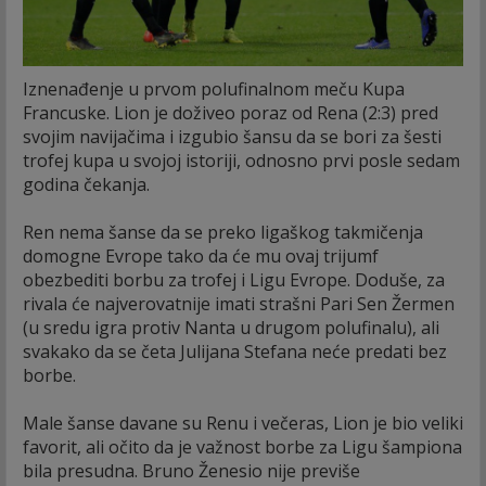
Iznenađenje u prvom polufinalnom meču Kupa
Francuske. Lion je doživeo poraz od Rena (2:3) pred
svojim navijačima i izgubio šansu da se bori za šesti
trofej kupa u svojoj istoriji, odnosno prvi posle sedam
godina čekanja.
Ren nema šanse da se preko ligaškog takmičenja
domogne Evrope tako da će mu ovaj trijumf
obezbediti borbu za trofej i Ligu Evrope. Doduše, za
rivala će najverovatnije imati strašni Pari Sen Žermen
(u sredu igra protiv Nanta u drugom polufinalu), ali
svakako da se četa Julijana Stefana neće predati bez
borbe.
Male šanse davane su Renu i večeras, Lion je bio veliki
favorit, ali očito da je važnost borbe za Ligu šampiona
bila presudna. Bruno Ženesio nije previše