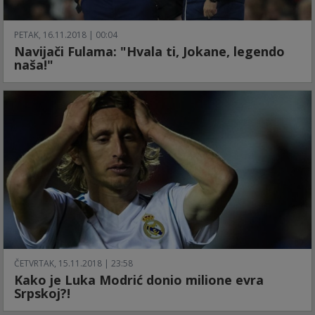
PETAK, 16.11.2018 | 00:04
Navijači Fulama: "Hvala ti, Jokane, legendo
naša!"
ČETVRTAK, 15.11.2018 | 23:58
Kako je Luka Modrić donio milione evra
Srpskoj?!