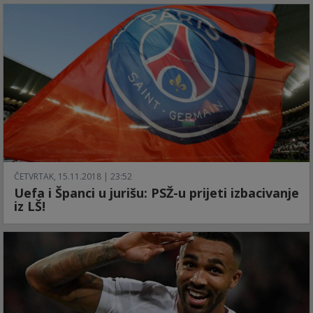
ČETVRTAK, 15.11.2018 | 23:52
Uefa i Španci u jurišu: PSŽ-u prijeti izbacivanje
iz LŠ!