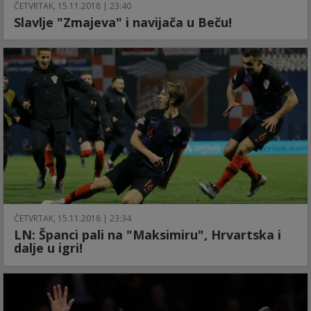
ČETVRTAK, 15.11.2018 | 23:40
Slavlje "Zmajeva" i navijača u Beču!
ČETVRTAK, 15.11.2018 | 23:34
LN: Španci pali na "Maksimiru", Hrvartska i
dalje u igri!