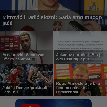
Mitrović i Tadić složni: Sada smo mnogo
jači!
Arnautović: Samo vas
Jokanov oproštaj: Bio je
Džeko zanima!
ovo uzbudljiv put...
Robi: Atmosfera je bila
Jokić i Denver prekinuli
fenomenalna, ma
''crni niz''!
izvanredna!