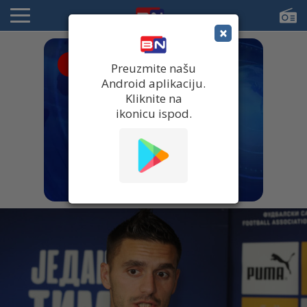
×
● UŽIVO
Preuzmite našu
Android aplikaciju.
Kliknite na
ikonicu ispod.