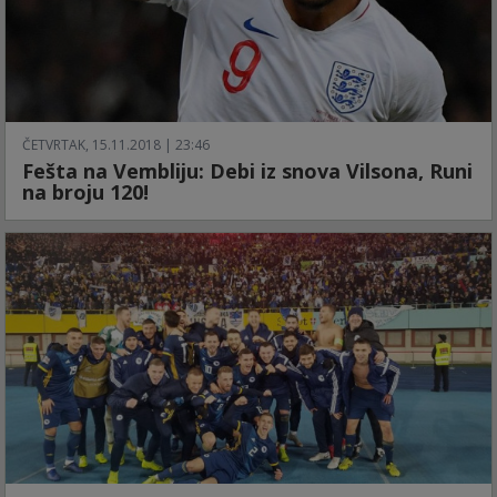
ČETVRTAK, 15.11.2018 | 23:46
Fešta na Vembliju: Debi iz snova Vilsona, Runi
na broju 120!