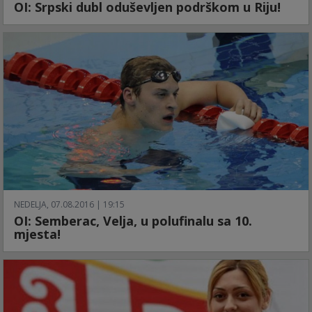
OI: Srpski dubl oduševljen podrškom u Riju!
NEDELJA, 07.08.2016 | 19:15
OI: Semberac, Velja, u polufinalu sa 10.
mjesta!