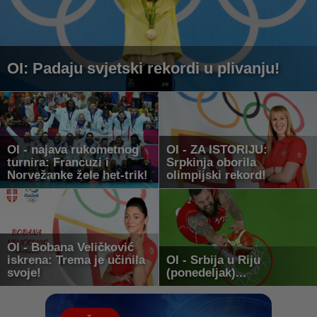
OI: Padaju svjetski rekordi u plivanju!
OI - najava rukometnog
OI - ZA ISTORIJU:
turnira: Francuzi i
Srpkinja oborila
Norvežanke žele het-trik!
olimpijski rekord!
OI - Bobana Veličković
iskrena: Trema je učinila
OI - Srbija u Riju
svoje!
(ponedeljak)...