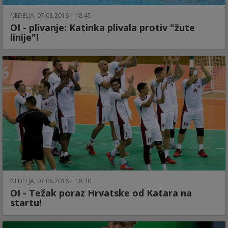
NEDELJA, 07.08.2016 | 18:45
OI - plivanje: Katinka plivala protiv "žute
linije"!
NEDELJA, 07.08.2016 | 18:30
OI - Težak poraz Hrvatske od Katara na
startu!