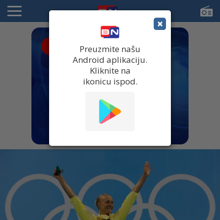
×
● UŽIVO
Preuzmite našu
Android aplikaciju.
Kliknite na
ikonicu ispod.