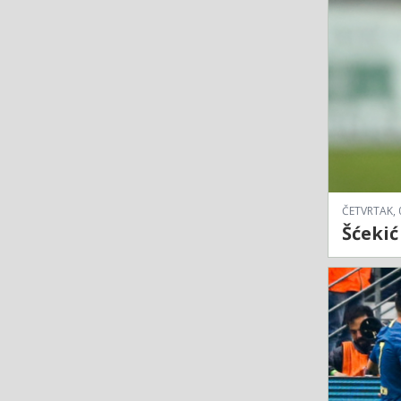
ČETVRTAK, 
Šćekić