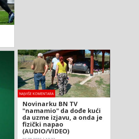
NAJVIŠE KOMENTARA
Novinarku BN TV
"namamio" da dođe kući
da uzme izjavu, a onda je
fizički napao
(AUDIO/VIDEO)