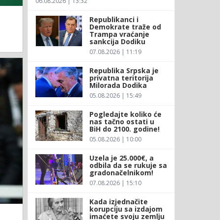
06.08.2026 | 13:32
Republikanci i
Demokrate traže od
Trampa vraćanje
sankcija Dodiku
07.08.2026 | 11:19
Republika Srpska je
privatna teritorija
Milorada Dodika
05.08.2026 | 15:49
Pogledajte koliko će
nas tačno ostati u
BiH do 2100. godine!
05.08.2026 | 10:00
Uzela je 25.000€, a
odbila da se rukuje sa
gradonačelnikom!
07.08.2026 | 15:10
Kada izjednačite
korupciju sa izdajom
imaćete svoju zemlju