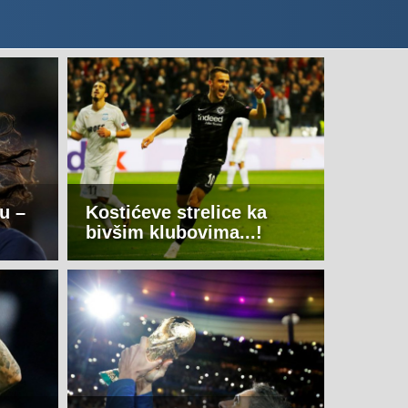
u –
Kostićeve strelice ka
bivšim klubovima...!