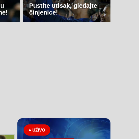
 u
Pustite utisak, gledajte
ne!
činjenice!
● UŽIVO