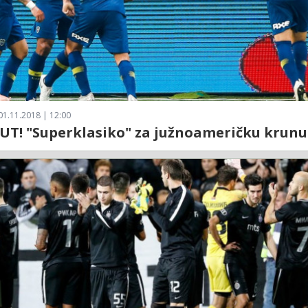
01.11.2018 | 12:00
UT! "Superklasiko" za južnoameričku krunu