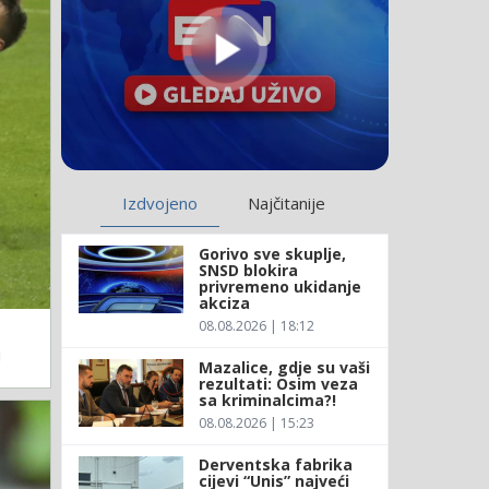
Izdvojeno
Najčitanije
Gorivo sve skuplje,
SNSD blokira
privremeno ukidanje
akciza
08.08.2026 | 18:12
!
Mazalice, gdje su vaši
rezultati: Osim veza
sa kriminalcima?!
08.08.2026 | 15:23
Derventska fabrika
cijevi “Unis” najveći