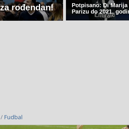
Potpisano: Di Marija
 za rođendan!
Parizu do 2021. godi
 /
Fudbal