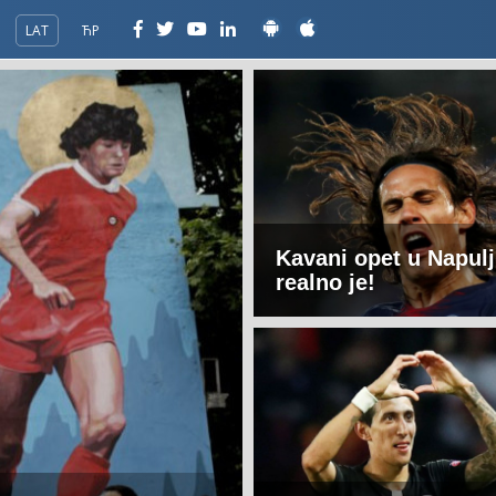
LAT
ЋР
Kavani opet u Napulj
realno je!