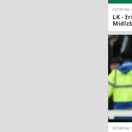
ČETVRTAK, 
LK - ž
Midlzb
ČETVRTAK, 