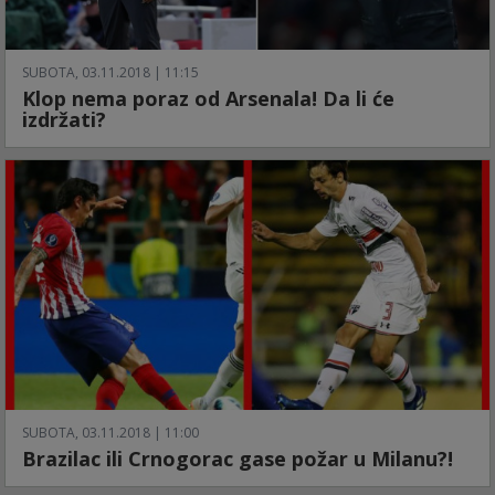
SUBOTA, 03.11.2018 | 11:15
Klop nema poraz od Arsenala! Da li će
izdržati?
SUBOTA, 03.11.2018 | 11:00
Brazilac ili Crnogorac gase požar u Milanu?!