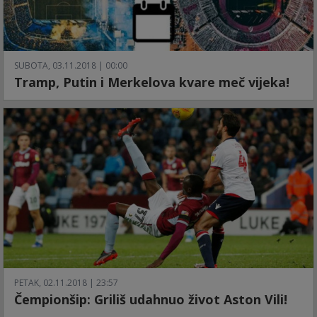
SUBOTA, 03.11.2018 | 00:00
Tramp, Putin i Merkelova kvare meč vijeka!
PETAK, 02.11.2018 | 23:57
Čempionšip: Griliš udahnuo život Aston Vili!