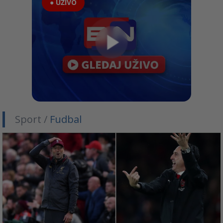
● UŽIVO
Sport /
Fudbal