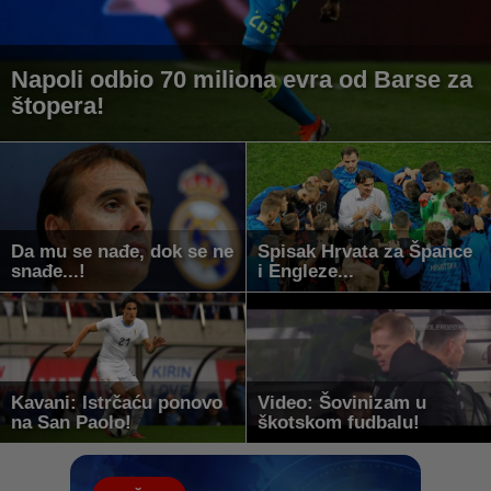
Napoli odbio 70 miliona evra od Barse za
štopera!
Da mu se nađe, dok se ne
Spisak Hrvata za Špance
snađe...!
i Engleze...
Kavani: Istrčaću ponovo
Video: Šovinizam u
na San Paolo!
škotskom fudbalu!