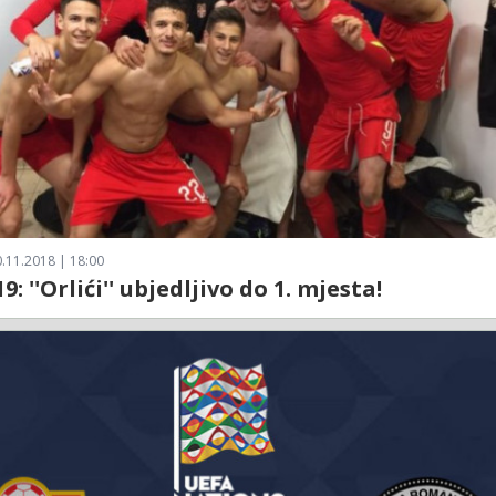
.11.2018 | 18:00
9: ''Orlići'' ubjedljivo do 1. mjesta!