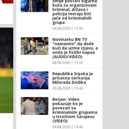
smije postati sigurna
kuća za organizovani
kriminal, država i
policija moraju biti
jače od kriminalnih
grupa
04.08.2026 | 12:30
Novinarku BN TV
"namamio" da dođe
kući da uzme izjavu, a
onda je fizički napao
(AUDIO/VIDEO)
06.08.2026 | 13:32
Republika Srpska je
privatna teritorija
Milorada Dodika
05.08.2026 | 15:49
Berjan: Video
pokazuje ko je
povezan sa
kriminalnim grupama
u Istočnom Sarajevu
(VIDEO)
04.08.2026 | 14:40