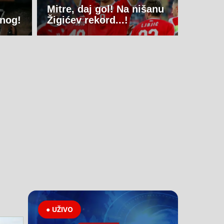
Mitre, daj gol! Na nišanu
dnog!
Žigićev rekord...!
● UŽIVO