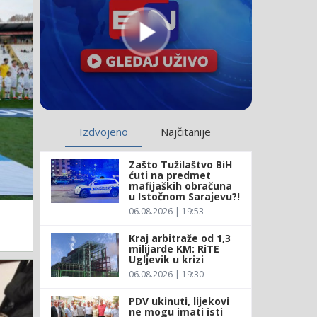
Izdvojeno
Najčitanije
Zašto Tužilaštvo BiH
ćuti na predmet
mafijaških obračuna
u Istočnom Sarajevu?!
06.08.2026 | 19:53
Kraj arbitraže od 1,3
milijarde KM: RiTE
Ugljevik u krizi
06.08.2026 | 19:30
PDV ukinuti, lijekovi
ne mogu imati isti