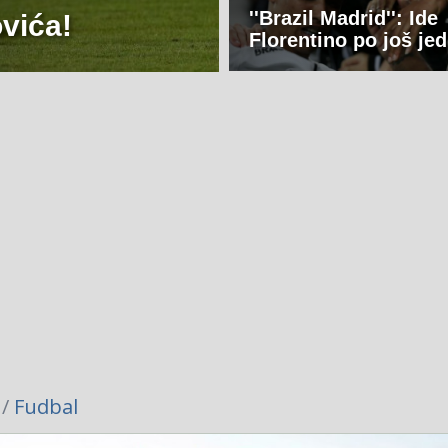
''Brazil Madrid'': Ide
ovića!
Florentino po još je
 /
Fudbal