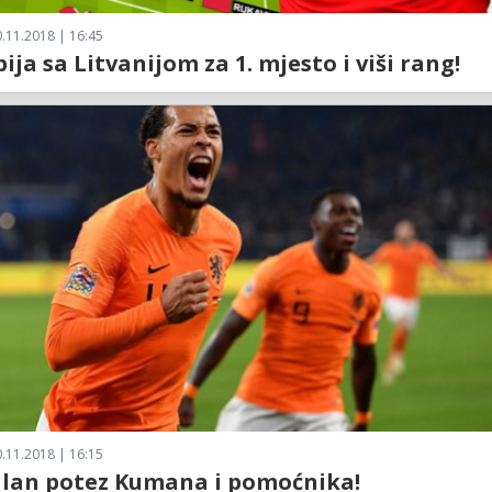
.11.2018 | 16:45
bija sa Litvanijom za 1. mjesto i viši rang!
.11.2018 | 16:15
alan potez Kumana i pomoćnika!