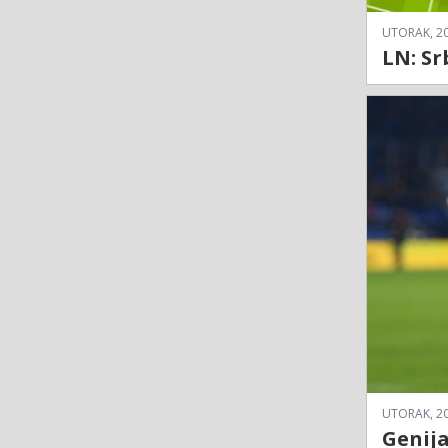
UTORAK, 20
LN: Sr
UTORAK, 20
Genij