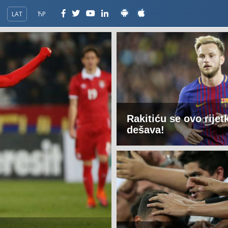
LAT
ЋР
Rakitiću se ovo rijet
dešava!