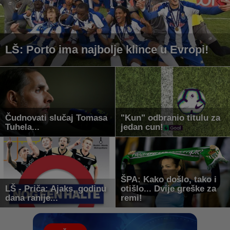
LŠ: Porto ima najbolje klince u Evropi!
Čudnovati slučaj Tomasa
"Kun" odbranio titulu za
Tuhela...
jedan cun!
ŠPA: Kako došlo, tako i
LŠ - Priča: Ajaks, godinu
otišlo... Dvije greške za
dana ranije...
remi!