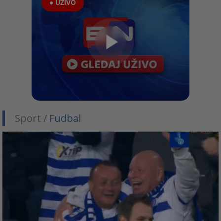
● UŽIVO
Sport /
Fudbal