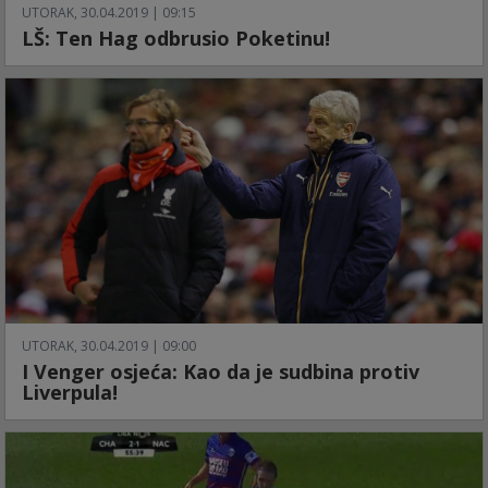
UTORAK, 30.04.2019 | 09:15
LŠ: Ten Hag odbrusio Poketinu!
UTORAK, 30.04.2019 | 09:00
I Venger osjeća: Kao da je sudbina protiv
Liverpula!