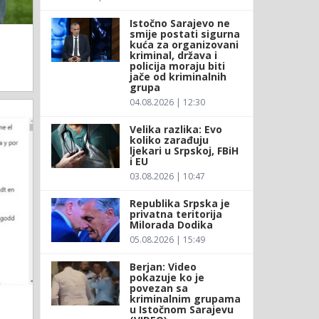
Istočno Sarajevo ne
smije postati sigurna
kuća za organizovani
kriminal, država i
policija moraju biti
jače od kriminalnih
grupa
04.08.2026 | 12:30
Velika razlika: Evo
koliko zarađuju
ljekari u Srpskoj, FBiH
i EU
03.08.2026 | 10:47
Republika Srpska je
privatna teritorija
Milorada Dodika
05.08.2026 | 15:49
Berjan: Video
pokazuje ko je
povezan sa
kriminalnim grupama
u Istočnom Sarajevu