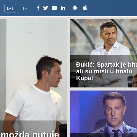
LAT
ЋР
Đukić: Spartak je bit
ali su misli u finalu
Kupa!
ć možda putuje