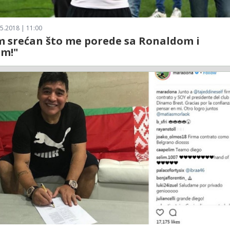
5.2018 | 11:00
m srećan što me porede sa Ronaldom i
em!"