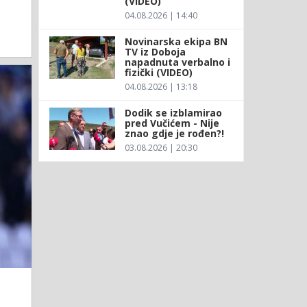
(VIDEO)
04.08.2026 | 14:40
Novinarska ekipa BN
TV iz Doboja
napadnuta verbalno i
fizički (VIDEO)
04.08.2026 | 13:18
Dodik se izblamirao
pred Vučićem - Nije
znao gdje je rođen?!
03.08.2026 | 20:30