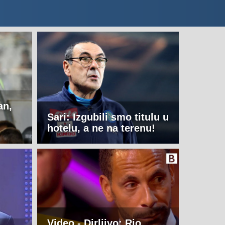
an,
Sari: Izgubili smo titulu u
hotelu, a ne na terenu!
Video - Dirljivo: Rio