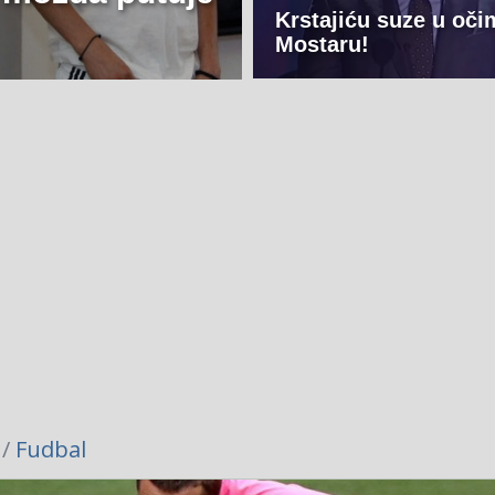
Krstajiću suze u oči
Mostaru!
 /
Fudbal