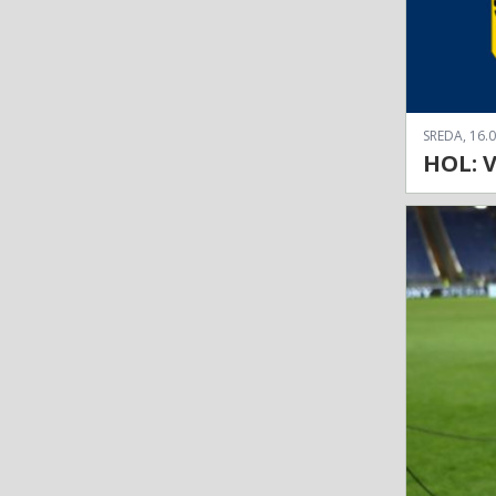
SREDA, 16.0
HOL: V