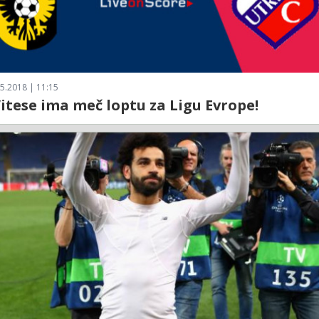
5.2018 | 11:15
itese ima meč loptu za Ligu Evrope!