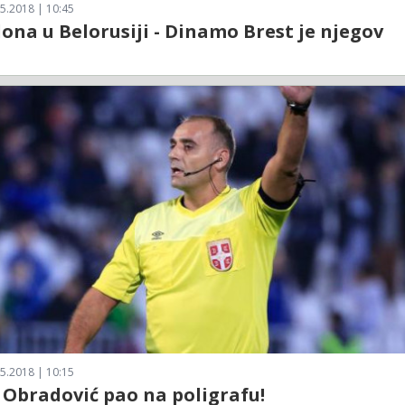
5.2018 | 10:45
na u Belorusiji - Dinamo Brest je njegov
5.2018 | 10:15
 Obradović pao na poligrafu!