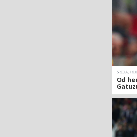
SREDA, 16.0
Od her
Gatuz