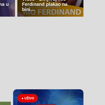
ma u
Ferdinand plakao na
bini...
● UŽIVO