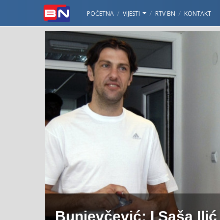
POČETNA
VIJESTI
RTV BN
KONTAKT
Bunjevčević: I Saša Ili