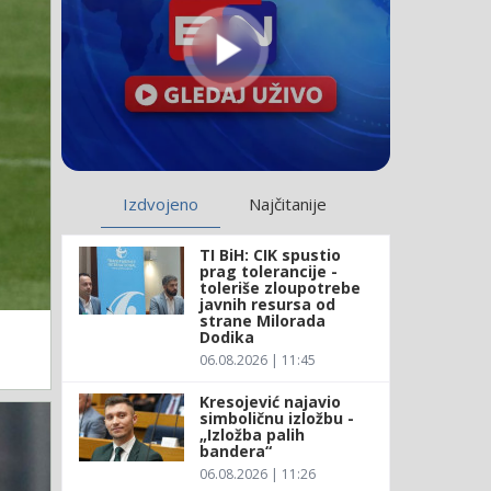
Izdvojeno
Najčitanije
TI BiH: CIK spustio
prag tolerancije -
toleriše zloupotrebe
javnih resursa od
strane Milorada
Dodika
06.08.2026 | 11:45
Kresojević najavio
simboličnu izložbu -
„Izložba palih
bandera“
06.08.2026 | 11:26