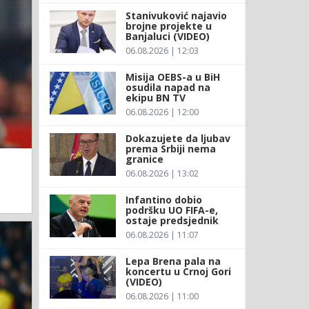
Stanivuković najavio
brojne projekte u
Banjaluci (VIDEO)
06.08.2026 | 12:03
Misija OEBS-a u BiH
osudila napad na
ekipu BN TV
06.08.2026 | 12:00
Dokazujete da ljubav
prema Srbiji nema
granice
06.08.2026 | 13:02
Infantino dobio
podršku UO FIFA-e,
ostaje predsjednik
06.08.2026 | 11:07
Lepa Brena pala na
koncertu u Crnoj Gori
(VIDEO)
06.08.2026 | 11:00