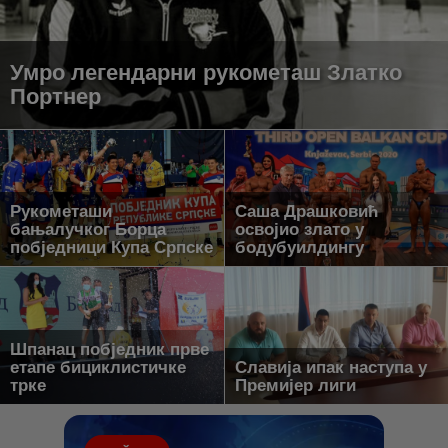
Умро легендарни рукометаш Златко
Портнер
Рукометаши
Саша Драшковић
бањалучког Борца
освојио злато у
побједници Купа Српске
бодyбуилдингу
Шпанац побједник прве
етапе бициклистичке
Славија ипак наступа у
трке
Премијер лиги