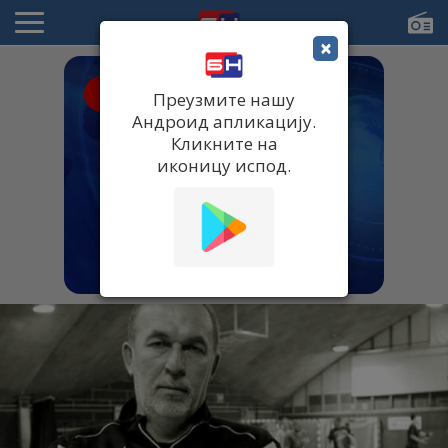
×
● UŽIVO
Преузмите нашу
Андроид апликацију.
Кликните на
иконицу испод.