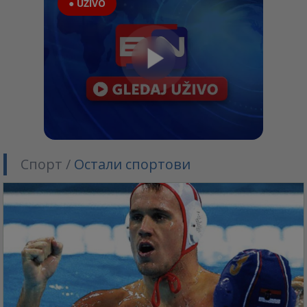
● UŽIVO
Спорт /
Остали спортови