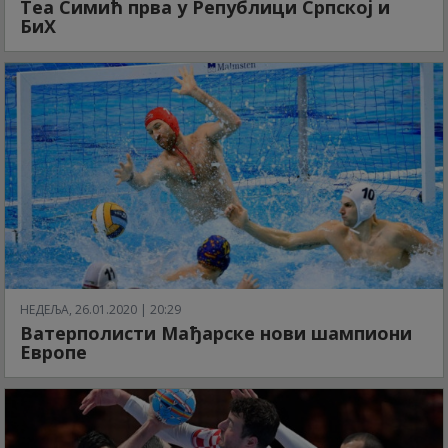
Теа Симић прва у Републици Српској и
БиХ
НЕДЕЉА, 26.01.2020 | 20:29
Ватерполисти Мађарске нови шампиони
Европе