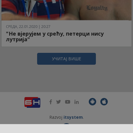
СРЕДА, 22.01.2020 | 20:27
"Не вјерујем у срећу, петерци нису
лутрија"
УЧИТАЈ ВИШЕ
Razvoj
itsystem
.