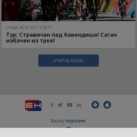
СРЕДА, 05.07.2017 | 09:15
Тур: Стравичан пад Кавендиша! Саган
избачен из трке!
УЧИТАЈ ВИШЕ
Razvoj
itsystem
.