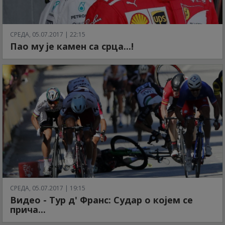
СРЕДА, 05.07.2017 | 22:15
Пао му је камен са срца...!
СРЕДА, 05.07.2017 | 19:15
Видео - Тур д' Франс: Судар о којем се
прича...