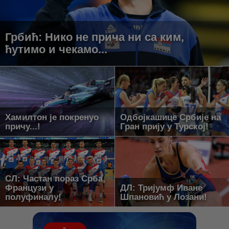
Грбић: Нико не прича ни са ким,
ћутимо и чекамо...
Хамилтон је покренуо
Одбојкашице Србије на
причу...!
Гран прију у Турској!
СЛ: Частан пораз Срба,
Французи у
ДЛ: Тријумф Иване
полуфиналу!
Шпановић у Лозани!