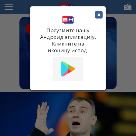
×
● UŽIVO
Преузмите нашу
Андроид апликацију.
Кликните на
иконицу испод.