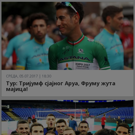
СРЕДА, 05.07.2017 | 18:30
Тур: Тријумф сјајног Аруа, Фруму жута
мајица!