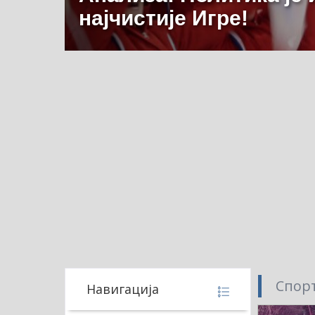
најчистије Игре!
Спорт
Навигација