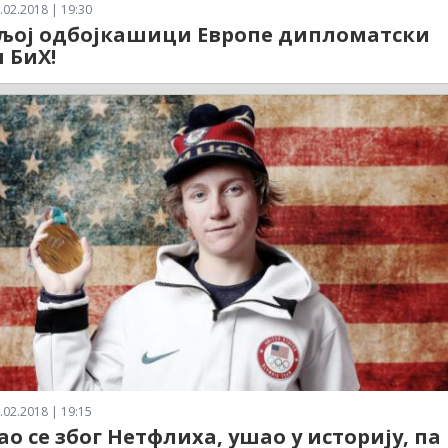
.02.2018 | 19:30
љој одбојкашици Европе дипломатски
 БиХ!
.02.2018 | 19:15
ао се због Нетфлиxа, ушао у историју, па