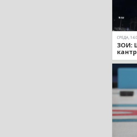
СРЕДА, 14.0
ЗОИ: 
кантр