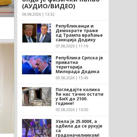
(АУДИО/ВИДЕО)
06.08.2026 | 13:32
Републиканци и
Демократе траже
од Трампа враћање
санкција Додику
07.08.2026 | 11:19
Република Српска је
приватна
територија
Милорада Додика
05.08.2026 | 15:49
Погледајте колико
ће нас тачно остати
у БиХ до 2100.
године!
05.08.2026 | 10:00
Узела је 25.000€, а
одбила да се рукује
са
градоначелником!