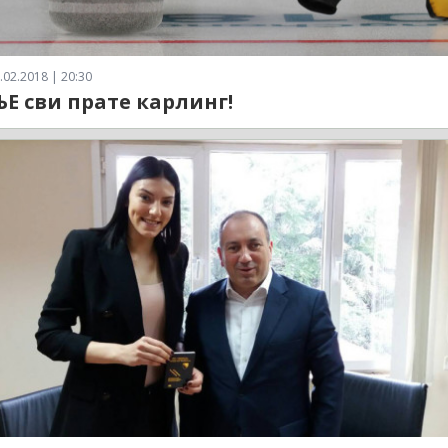
.02.2018 | 20:30
ЊЕ сви прате карлинг!