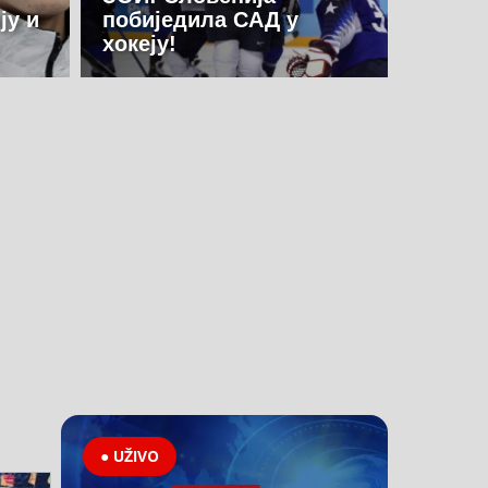
ју и
побиједила САД у
хокеју!
● UŽIVO