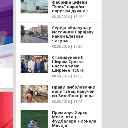
фабрика цијеви
“Унис” највећи
порески дужник
08.08.2026 | 16:48
Серија обрачуна у
Источном Сарајеву
након Елезове
читуље
08.08.2026 | 19:36
Станивуковић:
Широм Српске
настављамо
ширење ПСС-а
08.08.2026 | 19:53
Прави риболовачки
капиталац извучен
из Билећког језера
08.08.2026 | 18:08
Преминуо Хорхе
Меси, отац
фудбалера Лионела
Месија