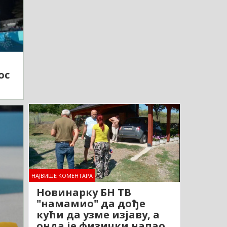
ос
НАЈВИШЕ КОМЕНТАРА
Новинарку БН ТВ
"намамио" да дође
кући да узме изјаву, а
онда је физички напао