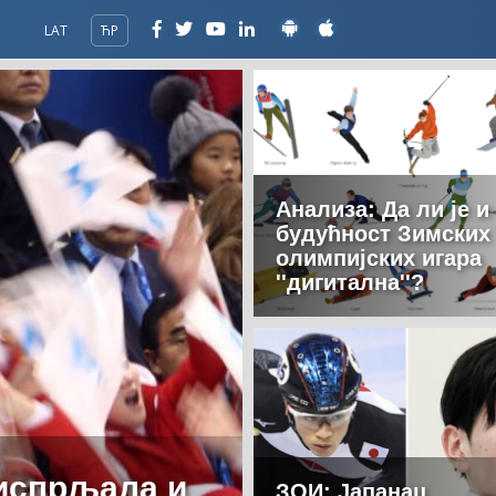
LAT
ЋР
Анализа: Да ли је и
будућност Зимских
олимпијских игара
''дигитална''?
 испрљала и
ЗОИ: Јапанац