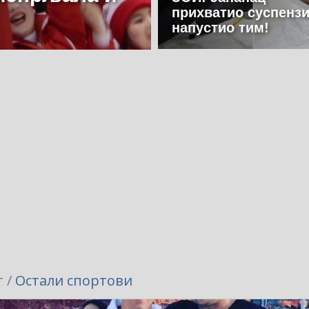
прихватио суспензи
напустио тим!
 /
Остали спортови