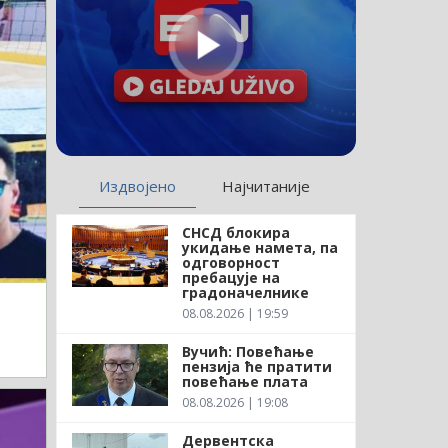
Издвојено
Најчитаније
СНСД блокира
укидање намета, па
одговорност
пребацује на
градоначелнике
08.08.2026 | 19:59
Вучић: Повећање
пензија ће пратити
повећање плата
08.08.2026 | 19:08
Дервентска