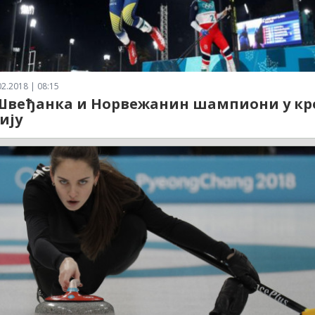
2.2018 | 08:15
Швеђанка и Норвежанин шампиони у кр
ију