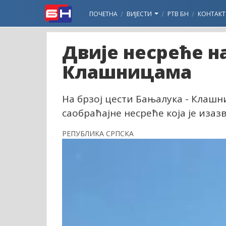
ПОЧЕТНА
ВИЈЕСТИ
РТВ БН
КОНТАКТ
Двије несреће н
Клашницама
На брзој цести Бањалука - Клашни
саобраћајне несреће која је изаз
РЕПУБЛИКА СРПСКА