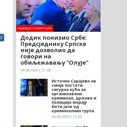
НАЈВИШЕ КОМЕНТАРА
Додик понизио Србе:
Е
Предсједнику Српске
није дозволио да
говори на
обиљежавању "Олује"
04.08.2026 | 21:48
Источно Сарајево не
смије постати
сигурна кућа за
организовани
криминал, држава и
полиција морају
бити јаче од
криминалних група
04.08.2026 | 12:30