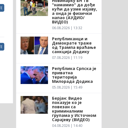
Новинарку БН ТВ
"намамио" да дође
Е
кући да узме изјаву,
а онда је физички
напао (АУДИО/
ВИДЕО)
06.08.2026 | 13:32
Републиканци и
Демократе траже
Е
од Трампа враћање
санкција Додику
07.08.2026 | 11:19
Република Српска је
приватна
територија
Милорада Додика
05.08.2026 | 15:49
Берјан: Видео
показује ко је
повезан са
криминалним
групама у Источном
Сарајеву (ВИДЕО)
04.08.2026 | 14:40