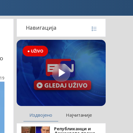
Навигација
● UŽIVO
до
:19
Издвојено
Најчитаније
Републиканци и