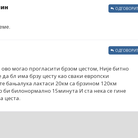
нин
ОДГОВОРИТ
еме.
ОДГОВОРИТ
 је ово могао прогласити брзом цестом, Није битно
је да бл има брзу цесту као сваки европски
те бањалука лактаси 20км са брзином 120км
о би билонормално 15минута И ста нека се гине
а цеста.