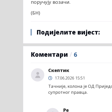
поручују возачи.
(БН)
Подијелите вијест:
Коментари
/
6
Скептик
17.06.2026 15:51
Тачније, колона је ОД Пријед
супротног правца.
Ре