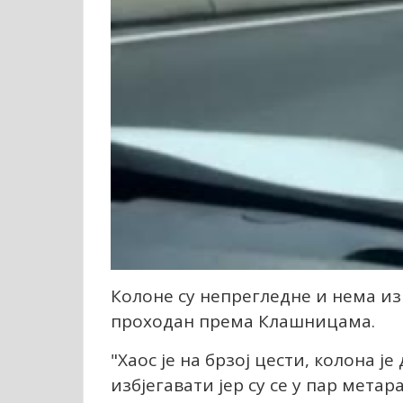
Колоне су непрегледне и нема из
проходан према Клашницама.
"Хаос је на брзој цести, колона ј
избјегавати јер су се у пар мета