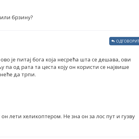
или брзину?
ОДГОВОРИТ
ово је питај бога која несрећа шта се дешава, ови
па од рата та цеста коју он користи се највише
 неће да трпи.
он лети хеликоптером. Не зна он за лос пут и гузву