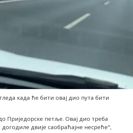
гледа када ће бити овај дио пута бити
е до Приједорске петље. Овај дио треба
ра догодиле двије саобраћајне несреће",