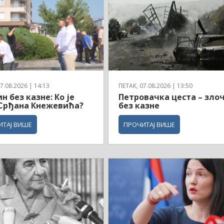
7.08.2026 | 14:13
ПЕТАК, 07.08.2026 | 13:50
н без казне: Ко је
Петровачка цеста – зло
Срђана Кнежевића?
без казне
ИТАЈ ВИШЕ
ПРОЧИТАЈ ВИШЕ