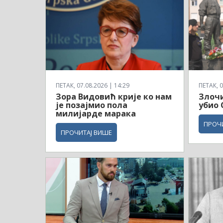
ПЕТАК, 07.08.2026 | 14:29
ПЕТАК, 0
Зора Видовић крије ко нам
Злочи
је позајмио пола
убио 
милијарде марака
ПРОЧ
ПРОЧИТАЈ ВИШЕ