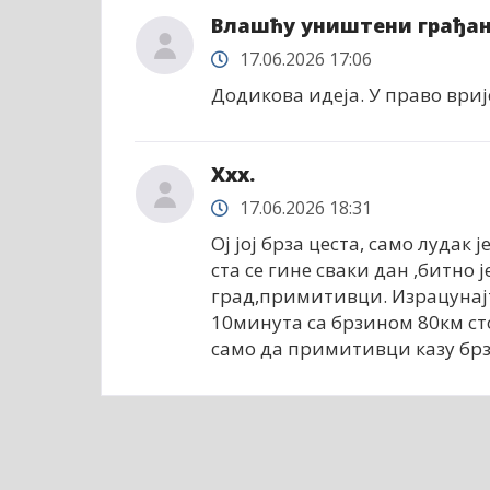
Влашћу уништени грађа
17.06.2026 17:06
Додикова идеја. У право вриј
Xxx.
17.06.2026 18:31
Ој јој брза цеста, само лудак
ста се гине сваки дан ,битно 
град,примитивци. Израцунај
10минута са брзином 80км ст
само да примитивци казу брз