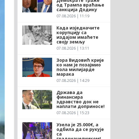
Демократе траже
од Трампа враћање
санкција Додику
07.08.2026 | 11:19
Када изједначите
корупцију са
издајом имаћете
своју земљу
07.08.2026 | 13:11
Зора Видовић крије
ко нам је позајмио
пола милијарде
марака
07.08.2026 | 14:29
Држава да
финансира
здравство док не
наплати доприносе!
07.08.2026 | 15:23
Узела је 25.000€, а
одбила да се рукује
са
градоначелником!