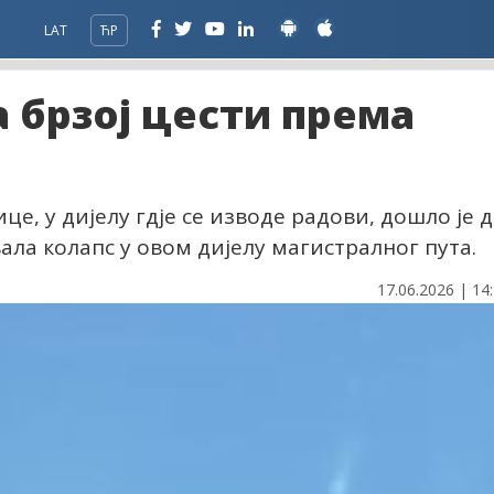
LAT
ЋР
а брзој цести према
це, у дијелу гдје се изводе радови, дошло је 
вала колапс у овом дијелу магистралног пута.
17.06.2026 | 14