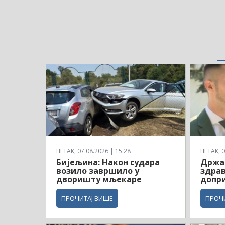
ПЕТАК, 07.08.2026 | 15:28
ПЕТАК, 0
Бијељина: Након судара
Држа
возило завршило у
здрав
дворишту мљекаре
допри
ПРОЧИТАЈ ВИШЕ
ПРОЧ