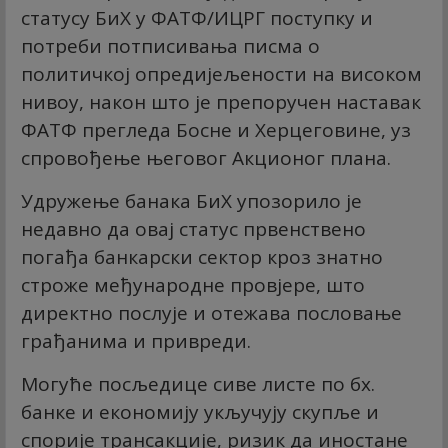
статусу БиХ у ФАТФ/ИЦРГ поступку и
потреби потписивања писма о
политичкој опредијељености на високом
нивоу, након што је препоручен наставак
ФАТФ прегледа Босне и Херцеговине, уз
спровођење његовог Акционог плана.
Удружење банака БиХ упозорило је
недавно да овај статус првенствено
погађа банкарски сектор кроз знатно
строже међународне провјере, што
директно послује и отежава пословање
грађанима и привреди.
Могуће посљедице сиве листе по бх.
банке и економију укључују скупље и
спорије трансакције, ризик да иностане