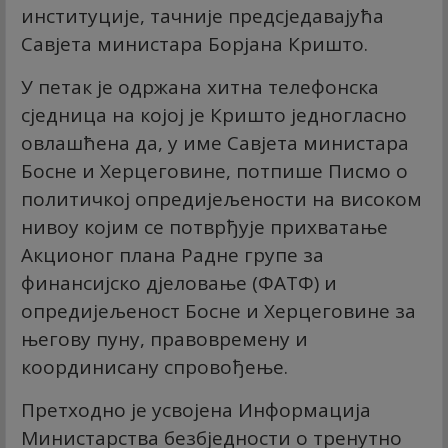
институције, тачније предсједавајућа
Савјета министара Борјана Кришто.
У петак је одржана хитна телефонска
сједница на којој је Кришто једногласно
овлашћена да, у име Савјета министара
Босне и Херцеговине, потпише Писмо о
политичкој опредијељености на високом
нивоу којим се потврђује прихватање
Акционог плана Радне групе за
финансијско дјеловање (ФАТФ) и
опредијељеност Босне и Херцеговине за
његову пуну, правовремену и
координисану спровођење.
Претходно је усвојена Информација
Министарства безбједности о тренутно