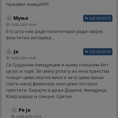
прљавог нивца!!!!!!!
Муња
ОДГОВОРИТЕ
16.06.2026 14:44
Ето шта нам раде политичари ради својих
властитих интереса..
Ја
ОДГОВОРИТЕ
16.06.2026 14:46
Са Срдјаном Амидјицем и њему слицним бит
це јос и горе. За сваку уплату из иностранства
плацат цемо знатно висе и зато цемо мање
слати насој фамилији или цемо потпуно
престати. Бирајте и даље Додика, Амидјица,
Клар шарца и слицне. Сретно.
Ре ја
16.06.2026 15:34