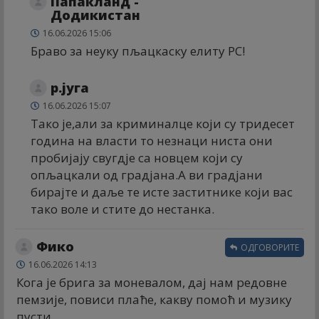
Папакланд -
Додикистан
16.06.2026 15:06
Браво за неуку пљацкаску елиту РС!
р.југа
16.06.2026 15:07
Тако је,али за криминалце који су тридесет
година на власти то незнаци ниста они
пробијају свугдје са новцем који су
опљацкали од градјана.А ви градјани
бирајте и даље те исте заститнике који вас
тако воле и стите до нестанка.
Фико
ОДГОВОРИТЕ
16.06.2026 14:13
Кога је брига за моневалом, дај нам редовне
пемзије, повиси плаће, какву помоћ и музику
пусти