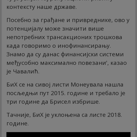
контексту наше државе.
Посебно за грађане и привреднике, ово у
потенцијалу може значити више
непотребних трансакционих трошкова
када говоримо о инофинансирању.
Знамо да су данас финансијски системи
међусобно максимално повезани', казао
је Чавалић.
БиХ се на сивој листи Монеyвала нашла
посљедњи пут 2015. године и требало је
три године да Брисел избрише.
Тачније, БиХ је уклоњена са листе 2018.
године.