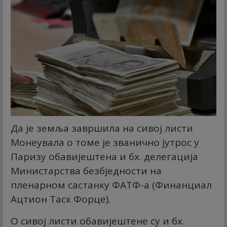
Да је земља завршила на сивој листи
Монеyвала о томе је званично јутрос у
Паризу обавијештена и бх. делегација
Министарства безбједности на
пленарном састанку ФАТФ-а (Финанциал
Ацтион Таск Форце).
О сивој листи обавијештене су и бх.