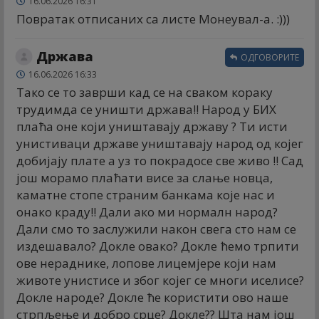
16.06.2026 16:31
Повратак отписаних са листе Монеyвал-а. :)))
Држава
ОДГОВОРИТЕ
16.06.2026 16:33
Тако се то заврши кад се на сваком кораку
трудимда се уништи држава!! Народ у БИХ
плаћа оне који уништавају државу ? Ти исти
унистиваци државе уништавају народ од којег
добијају плате а уз то покрадосе све живо !! Сад
још морамо плаћати висе за слање новца,
каматне стопе страним банкама које нас и
онако краду!! Дали ако ми нормалн народ?
Дали смо то заслужили након свега сто нам се
издешавало? Докле овако? Докле ћемо трпити
ове нераднике, лопове лицемјере који нам
животе унистисе и због којег се многи иселисе?
Докле народе? Докле ће користити ово наше
стрпљење и добро срце? Докле?? Шта нам још