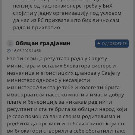
пензије од нас,пензионере треба у БиХ
спојити у једну организацију,под условом
да нас из РС прихвате.што бих лично сам
радо и прихватио...
Обицан градјанин
ОДГОВОРИТЕ
16.06.2026 14:58
Ето ти сефица резултата рада у Савјету
министара и осталих блокатора систерс и
незналица и егоистицких цланова у Савјету
министерс односно у несавјести
министерс.Али ста је тебе и колеге ти брига
имас хрватски пасос ко многи а имас и добру
плате и бенефиције за никакав рад нити
ресултант и ста те брига за обицни народ који
је слао помоц са вана својим родитељима и
родбити да презиви и побољса зивот који сте
ви блокатори створили а себе обогатили тако