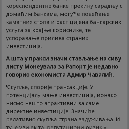
кореспондентне банке прекину сарадњу с
домаћим банкама, могуће повећање
каматних стопа и раст цијена банкарских
услуга за крајње кориснике, те
успоравање прилива страних
инвестиција.
А шта у пракси значи стављање на сиву
листу Монеyвала за Рапорт је недавно
говорио економиста Адмир Чавалић.
'Скупље, спорије трансакције. У
потенцијалу мање инвестиција, ионако
нисмо нешто атрактивни за саме
директне инвестиције. Значиће
релативно скупља страна задуживања. И
ту је увијек тај репутациони ризик у