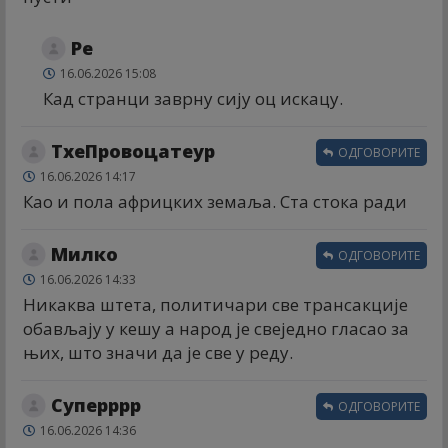
Ре
16.06.2026 15:08
Кад странци заврну сију оц искацу.
ТхеПровоцатеур
ОДГОВОРИТЕ
16.06.2026 14:17
Као и пола африцких земаља. Ста стока ради
Милко
ОДГОВОРИТЕ
16.06.2026 14:33
Никаква штета, политичари све трансакције
обављају у кешу а народ је свеједно гласао за
њих, што значи да је све у реду.
Суперррр
ОДГОВОРИТЕ
16.06.2026 14:36