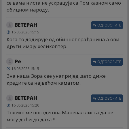
се вама ниста не ускрацује са Том казном само
обицном народу.
ВЕТЕРАН
ОДГОВОРИТЕ
16.06.2026 15:15
Кога то додирује од обичног грађанина а ови
други имају хеликоптер.
Ре
ОДГОВОРИТЕ
16.06.2026 15:15
Зна наша Зора све унапријед ,зато диже
кредите са највећом каматом.
ВЕТЕРАН
ОДГОВОРИТЕ
16.06.2026 15:20
Толико ме погоди ова Маневал листа да не
могу доћи до даха !!