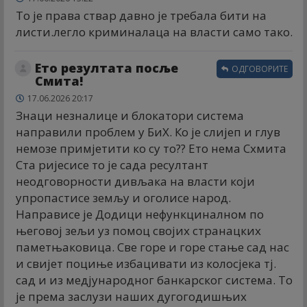
То је права ствар давно је требала бити на
листи.легло криминалаца на власти само тако.
Ето резултата посље
ОДГОВОРИТЕ
Смита!
17.06.2026 20:17
Знаци незналице и блокатори система
направили проблем у БиХ. Ко је слијеп и глув
немозе примјетити ко су то?? Ето нема Схмита
Ста ријесисе то је сада ресултант
неодговорности дивљака на власти који
упропастисе земљу и оголисе народ.
Направисе је Додици нефункциналном по
његовој зељи уз помоц својих странацких
паметњаковица. Све горе и горе стање сад нас
и свијет поциње избацивати из колосјека тј.
сад и из медјународног банкарског система. То
је према заслузи наших дугогодишњих