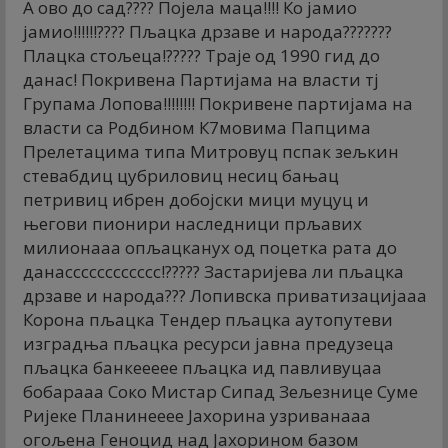
А ово до сад???? Појела маца!!!! Ко јамио
јамио!!!!!!???? Пљацка дрзаве и народа???????
Плацка стољеца!????? Траје од 1990 гид до
данас! Покривена Партијама на власти тј
Групама Лопова!!!!!!!! Покривене партијама на
власти са Родбином К7мовима Папцима
Прелетацима типа Митровуц пспак зељкин
стевабдиц цубриловиц несиц бањац
петривиц ибрен добојски мици муцуц и
његови пионири наследници прљавих
милионааа опљацканух од поцетка рата до
данасссссссссссс!????? Застаријева ли пљацка
дрзаве и народа??? Лопивска приватизацијааа
Корона пљацка Тендер пљацка аутопутеви
изградња пљацка ресурси јавна предузеца
пљацка банкеееее пљацка ид павливуцаа
бобарааа Соко Мистар Сипад Зељезнице Суме
Ријеке Планинееее Јахорина узриванааа
огољена Геноцид над Јахорином базом