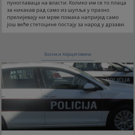
пуноглаваца на власти. Колико им се то плаца
за никакав рад само из шупља у празно
прелијевају ни мрве помака напријед само
још веће стетоцине постају за народ у дрзави.
Босна и Херцеговина