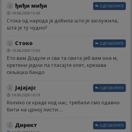
ђиђи миђи
ОДГОВОРИТЕ
16.06.2026 15:43
Стока од народа је добила што је заслужила,
шта је ту чудно?
Стоко
ОДГОВОРИТЕ
16.06.2026 15:50
Ето вам Додуле и сва та свита јеб вам она м,
кретени једни па гласајте опет, крезава
сељацка бандо
Јајајајс
ОДГОВОРИТЕ
16.06.2026 16:19
Колико се краде код нас, требали смо одавно
бити на црној листи....
Директ
ОДГОВОРИТЕ