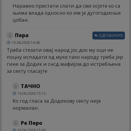
Наравно престати слати да сви осјете ко са
њима влада односно ко им је дугогодисњи
цобан.
Пера
ОДГОВОРИТЕ
16.06.2026 14:48
Треба стезати овај народ јос.док му оци не
поцну испадати од муке.тако народу треба јер
гине за Додик и снсд мафијом.до истребљена
за секту гласајте
ТАЧНО
16.06.2026 15:13
Ко год гласа за Додикову секту није
нормалан.
Ре Перо
16.06.2026 15:38