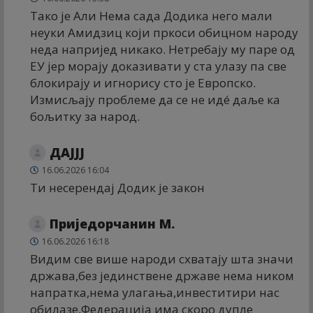
Тако је Али Нема сада Додика него мали
неуки Амидзиц који пркоси обицном народу
неда напријед никако. Нетребају му паре од
ЕУ јер морају доказивати у ста улазу па све
блокирају и игнорису сто је Европско.
Измисљају проблеме да се не идé даље ка
бољитку за народ.
ДАЈЈЈ
16.06.2026 16:04
Ти несерендај Додик је закон
Приједорчанин М.
16.06.2026 16:18
Видим све више народи схватају шта значи
држава,без јединствене државе нема ником
напратка,нема улагања,инвеститири нас
обилазе,Федерација има скоро дупле