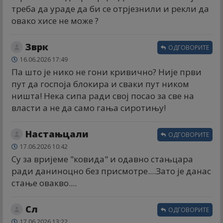
треба да ураде да би се отрјезнили и рекли да
овако хисе не може ?
Зврк
ОДГОВОРИТЕ
16.06.2026 17:49
Па што је нико не гони кривично? Није први
пут да госпоја блокира и сваки пут ником
ништа! Нека сипа ради свој посао за све на
власти а не да само гања сиротињу!
Настањцали
ОДГОВОРИТЕ
17.06.2026 10:42
Су за вријеме "ковида" и одавно стањцара
ради даниноцно без присмотре....Зато је данас
стање овакво....
Сл
ОДГОВОРИТЕ
17.06.2026 13:22