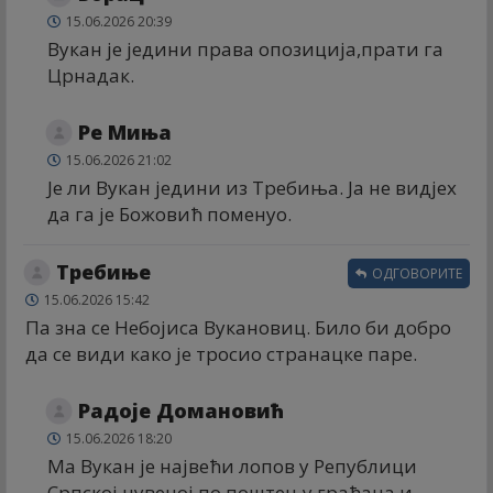
15.06.2026 20:39
Вукан је једини права опозиција,прати га
Црнадак.
Ре Миња
15.06.2026 21:02
Је ли Вукан једини из Требиња. Ја не видјех
да га је Божовић поменуо.
Требиње
ОДГОВОРИТЕ
15.06.2026 15:42
Па зна се Небојиса Вукановиц. Било би добро
да се види како је тросио странацке паре.
Радоје Домановић
15.06.2026 18:20
Ма Вукан је највећи лопов у Републици
Српској чувеној по поштењу грађана и