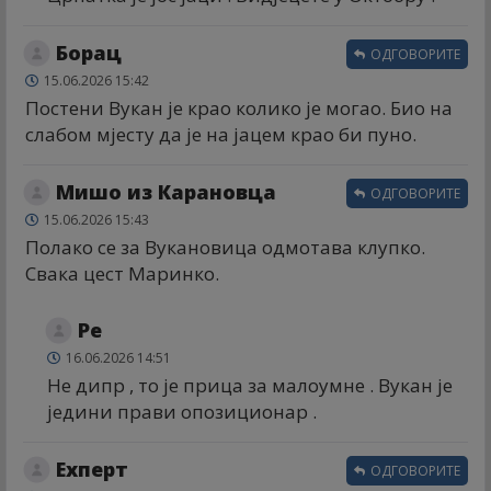
Борац
ОДГОВОРИТЕ
15.06.2026 15:42
Постени Вукан је крао колико је могао. Био на
слабом мјесту да је на јацем крао би пуно.
Мишо из Карановца
ОДГОВОРИТЕ
15.06.2026 15:43
Полако се за Вукановица одмотава клупко.
Свака цест Маринко.
Ре
16.06.2026 14:51
Не дипр , то је прица за малоумне . Вукан је
једини прави опозиционар .
Еxперт
ОДГОВОРИТЕ