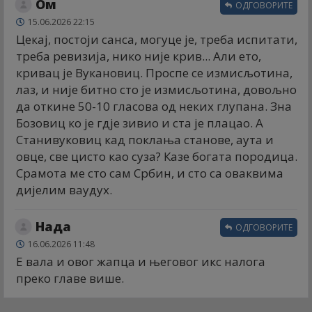
Ом
ОДГОВОРИТЕ
15.06.2026 22:15
Цекај, постоји санса, могуце је, треба испитати,
треба ревизија, нико није крив... Али ето,
кривац је Вукановиц. Проспе се измисљотина,
лаз, и није битно сто је измисљотина, довољно
да откине 50-10 гласова од неких глупана. Зна
Бозовиц ко је гдје зивио и ста је плацао. А
Станивуковиц кад поклања станове, аута и
овце, све цисто као суза? Казе богата породица.
Срамота ме сто сам Србин, и сто са оваквима
дијелим ваудух.
Нада
ОДГОВОРИТЕ
16.06.2026 11:48
Е вала и овог жапца и његовог икс налога
преко главе више.