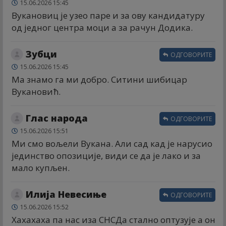
15.06.2026 15:45
Вукановиц је узео паре и за ову кандидатуру
од једног центра моци а за рачун Додика.
Зубци
ОДГОВОРИТЕ
15.06.2026 15:45
Ма знамо га ми добро. Ситини шибицар
Вукановић.
Глас народа
ОДГОВОРИТЕ
15.06.2026 15:51
Ми смо вољели Вукана. Али сад кад је нарусио
јединство опозиције, види се да је лако и за
мало купљен.
Илија Невесиње
ОДГОВОРИТЕ
15.06.2026 15:52
Хахахаха па нас иза СНСДа стално оптузује а он