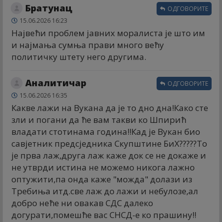
Братунац
ОДГОВОРИТЕ
15.06.2026 16:23
Највећи проблем јавних моралиста је што им
и најмања сумња прави много већу
политичку штету него другима.
Аналитичар
ОДГОВОРИТЕ
15.06.2026 16:35
Какве лажи на Вукана да је то дно дна!Како сте
зли и погани да ће вам такви ко Шпирић
владати стотинама година!!Кад је Вукан био
савјетник предсједника Скупштине БиХ?????То
је прва лаж,друга лаж каже док се не докаже и
не утврди истина не можемо никога лажно
оптужити,па онда каже "можда" долази из
Требиња итд.све лаж до лажи и небулозе,ал
добро неће ни овакав СДС далеко
догурати,помешће вас СНСД-е ко прашину!!