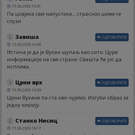
15.06.2026 16:01
Па цовјека сви напустисе... страсноо циме се
слузи
Завиша
ОДГОВОРИТЕ
15.06.2026 16:06
Истина је да је Вукан шупаљ као сито. Цуре
информације на све стране. Свашта ће јос да
исплива.
Црни врх
ОДГОВОРИТЕ
15.06.2026 16:09
Црни Вукане па ста ово чујемо. Изгуби образ за
једну кирију.
Станко Нисиц
ОДГОВОРИТЕ
15.06.2026 16:17