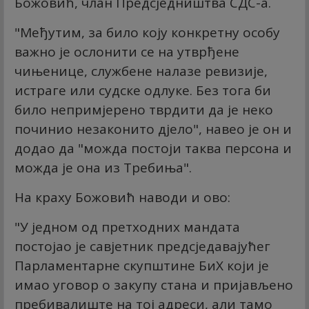
Божовић, члан Предсједништва СДС-а.
"Међутим, за било коју конкретну особу
важно је ослонити се на утврђене
чињенице, службене налазе ревизије,
истраге или судске одлуке. Без тога би
било непримјерено тврдити да је неко
починио незаконито дјело", навео је он и
додао да "можда постоји таква персона и
можда је она из Требиња".
На краху Божовић наводи и ово:
"У једном од претходних мандата
постојао је савјетник предсједавајућег
Парламентарне скупштине БиХ који је
имао уговор о закупу стана и пријављено
пребивалиште на тој адреси, али тамо