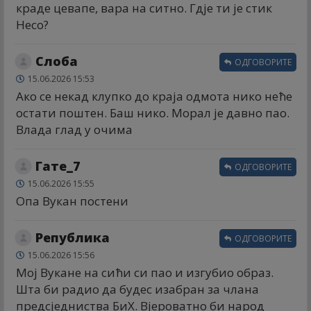
краде цевапе, вара на ситно. Гдје ти је стик
Несо?
Слоба
ОДГОВОРИТЕ
15.06.2026 15:53
Ако се некад клупко до краја одмота нико неће
остати поштен. Баш нико. Морал је давно пао.
Влада глад у очима
Гате_7
ОДГОВОРИТЕ
15.06.2026 15:55
Опа Вукан постени
Република
ОДГОВОРИТЕ
15.06.2026 15:56
Мој Вукане на сићи си пао и изгубио образ.
Шта би радио да будес изабран за члана
предсједниства БиХ. Вјероватно би народ