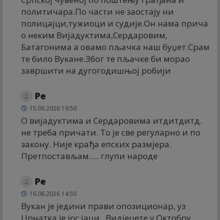
политичара.По части не заостају ни
полицајци,тужиоци и судије.Он нама прича
о неким Вијадуктима,Сердаровим,
Батагонима а овамо пљачка наш буџет.Срам
те било Вукане.Због те пљачке би морао
завршити на дугогодишњој робији
Ре
15.06.2026 19:50
О вијадуктима и Сердаровима итдитдитд.
не треба причати. То је све регуларно и по
закону. Није крађа епских размјера.
Претпостављам..... глупи народе
Ре
16.06.2026 14:50
Вукан је једини прави опозиционар, уз
Црнатка је јос јаци . Видјецете у Октобру .