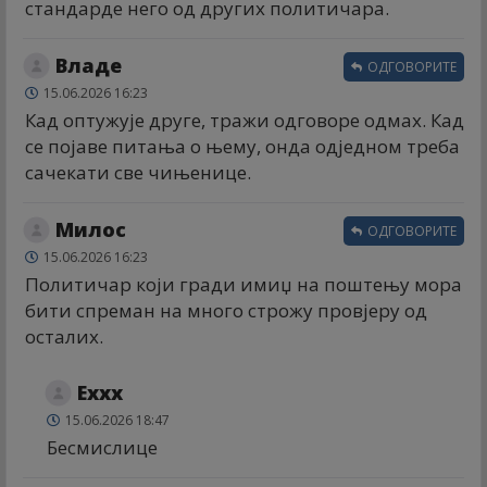
стандарде него од других политичара.
Владе
ОДГОВОРИТЕ
15.06.2026 16:23
Кад оптужује друге, тражи одговоре одмах. Кад
се појаве питања о њему, онда одједном треба
сачекати све чињенице.
Милос
ОДГОВОРИТЕ
15.06.2026 16:23
Политичар који гради имиџ на поштењу мора
бити спреман на много строжу провјеру од
осталих.
Еххх
15.06.2026 18:47
Бесмислице