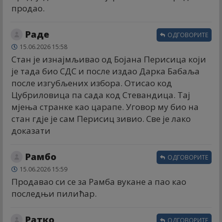
продао.
Раде
ОДГОВОРИТЕ
15.06.2026 15:58
Стан је изнајмљивао од Бојана Перисица који
је тада био СДС и после издао Дарка Бабаља
после изгубљених избора. Отисао код
Цубриловица па сада код Стевандица. Тај
мјења странке као царапе. Уговор му био на
стан гдје је сам Перисиц зивио. Све је лако
доказати
Рамбо
ОДГОВОРИТЕ
15.06.2026 15:59
Продавао си се за Рамба вукане а пао као
последњи пилићар.
Ратко
ОДГОВОРИТЕ