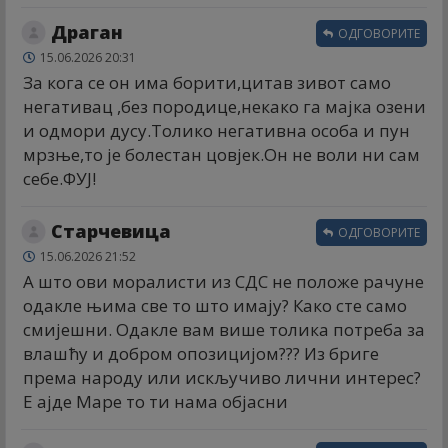
Драган
ОДГОВОРИТЕ
15.06.2026 20:31
За кога се он има борити,цитав зивот само
негативац ,без породице,некако га мајка озени
и одмори дусу.Толико негативна особа и пун
мрзње,то је болестан цовјек.Он не воли ни сам
себе.ФУЈ!
Старчевица
ОДГОВОРИТЕ
15.06.2026 21:52
А што ови моралисти из СДС не положе рачуне
одакле њима све то што имају? Како сте само
смијешни. Одакле вам више толика потреба за
влашћу и добром опозицијом??? Из бриге
према народу или искључиво лични интерес?
Е ајде Маре то ти нама објасни