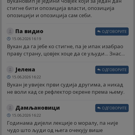
Вукановић је једини човјек који за један дан
стигне бити опозиција власти, опозиција
опозицији и опозиција сам себи.
Па видио
ОДГОВОРИТЕ
15.06.2026 16:19
Вукан да га јебе ко стигне, па је ипак изабрао
праву страну, цовјек хоце да се уљуди... Знас...
Јелена
ОДГОВОРИТЕ
15.06.2026 16:22
Вукан је увијек први судија другима, а никад
не воли кад се рефлектор окрене према њему.
Дамљановици
ОДГОВОРИТЕ
15.06.2026 16:22
Годинама дијели лекције о моралу, па није
чудо што људи од њега очекују више