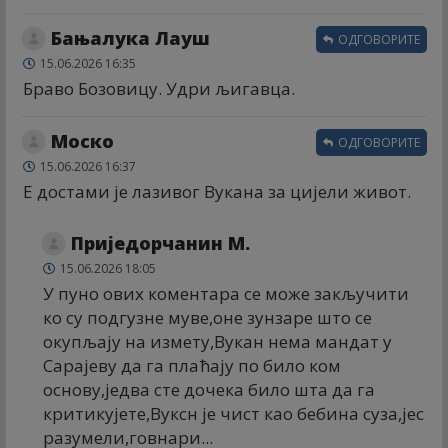
Бањалука Лауш
ОДГОВОРИТЕ
15.06.2026 16:35
Браво Бозовицу. Удри љигавца.
Моско
ОДГОВОРИТЕ
15.06.2026 16:37
Е достами је лазивог Вукана за цијели живот.
Приједорчанин М.
15.06.2026 18:05
У пуно ових коментара се може закључити
ко су подгузне муве,оне зунзаре што се
окупљају на измету,Вукан нема мандат у
Сарајеву да га плаћају по било ком
основу,једва сте дочека било шта да га
критикујете,Вуксн је чист као бебина суза,јес
разумели,говнари...