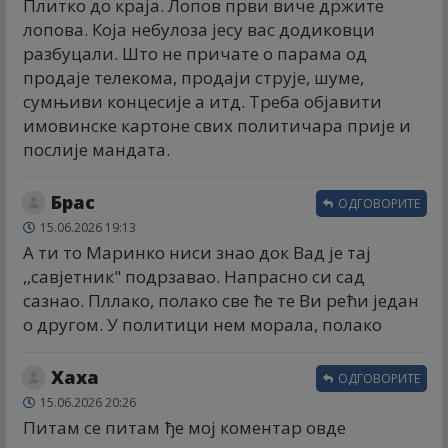
Плитко до краја. Лопов први виче држите
лопова. Која небулоза јесу вас додиковци
разбуцали. Што не причате о парама од
продаје телекома, продаји струје, шуме,
сумњиви концесије а итд. Треба објавити
имовинске картоне свих политичара прије и
послије мандата.
Брас
ОДГОВОРИТЕ
15.06.2026 19:13
А ти то Маринко ниси знао док Вад је тај
,,савјетник" подрзавао. Напрасно си сад
сазнао. Пллако, полако све ће те Ви рећи један
о другом. У политици нем морала, полако
Хаха
ОДГОВОРИТЕ
15.06.2026 20:26
Питам се питам ђе мој коментар овде