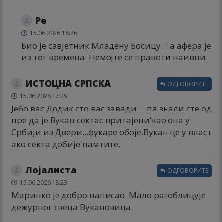
Ре
15.06.2026 18:26
Био је савјетник Младену Босицу. Та афера је
из тог времена. Немојте се правоти наивни.
ИСТОЦНА СРПСКА
ОДГОВОРИТЕ
15.06.2026 17:29
Јебо вас Додик сто вас завади.....па знали сте од
пре да је Вукан сектас притајени'као она у
Србији из Двери...фукаре обоје.Вукан це у власт
ако секта добије'памтите.
Лојалиста
ОДГОВОРИТЕ
15.06.2026 18:23
Маринко је добро написао. Мало разоблицује
дежурног свеца Вукановица.