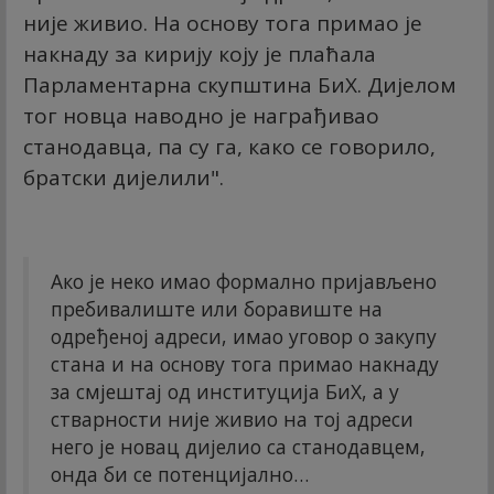
није живио. На основу тога примао је
накнаду за кирију коју је плаћала
Парламентарна скупштина БиХ. Дијелом
тог новца наводно је награђивао
станодавца, па су га, како се говорило,
братски дијелили".
Ако је неко имао формално пријављено
пребивалиште или боравиште на
одређеној адреси, имао уговор о закупу
стана и на основу тога примао накнаду
за смјештај од институција БиХ, а у
стварности није живио на тој адреси
него је новац дијелио са станодавцем,
онда би се потенцијално…