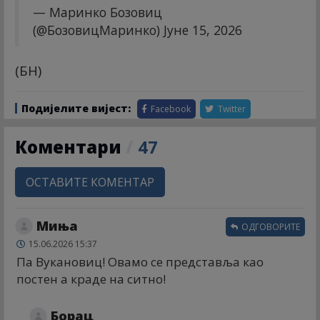
— Маринко Бозовиц
(@БозовицМаринко)
Јуне 15, 2026
(БН)
Подијелите вијест:
Facebook
Twitter
Коментари
/
47
ОСТАВИТЕ КОМЕНТАР
Миња
ОДГОВОРИТЕ
15.06.2026 15:37
Па Вукановиц! Овамо се представља као
постен а краде на ситно!
Борац