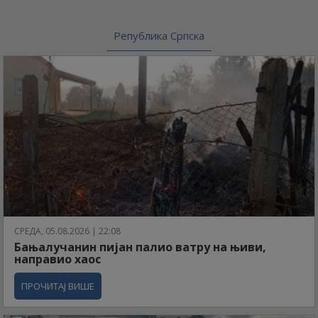
Република Српска
СРЕДА, 05.08.2026 | 22:08
Бањалучанин пијан палио ватру на њиви,
направио хаос
ПРОЧИТАЈ ВИШЕ