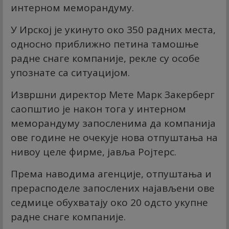
интерном меморандуму.
У Ирској је укинуто око 350 радних места,
односно приближно петина тамошње
радне снаге компаније, рекле су особе
упознате са ситуацијом.
Извршни директор Мете Марк Закерберг
саопштио је након тога у интерном
меморандуму запосленима да компанија
ове године не очекује нова отпуштања на
нивоу целе фирме, јавља Ројтерс.
Према наводима агенције, отпуштања и
прерасподеле запослених најављени ове
седмице обухватају око 20 одсто укупне
радне снаге компаније.