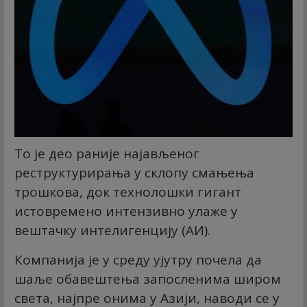
То је део раније најављеног
реструктурирања у склопу смањења
трошкова, док технолошки гигант
истовремено интензивно улаже у
вештачку интелигенцију (АИ).
Компанија је у среду ујутру почела да
шаље обавештења запосленима широм
света, најпре онима у Азији, наводи се у