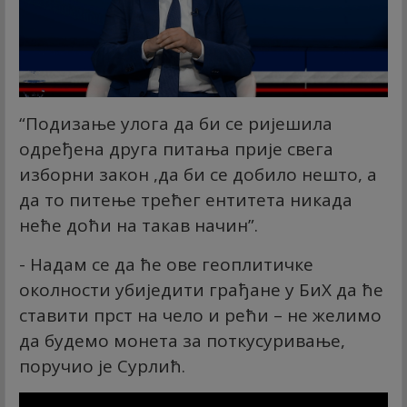
“Подизање улога да би се ријешила
одређена друга питања прије свега
изборни закон ,да би се добило нешто, а
да то питење трећег ентитета никада
неће доћи на такав начин”.
- Надам се да ће ове геоплитичке
околности убиједити грађане у БиХ да ће
ставити прст на чело и рећи – не желимо
да будемо монета за поткусуривање,
поручио је Сурлић.