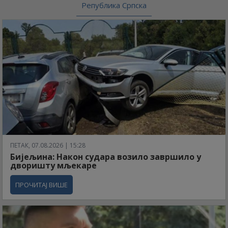
Република Српска
ПЕТАК, 07.08.2026 | 15:28
Бијељина: Након судара возило завршило у
дворишту мљекаре
ПРОЧИТАЈ ВИШЕ