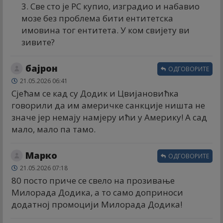
3. Све сто је РС купио, изградио и набавио
мозе без проблема бити ентитетска
имовина тог ентитета. У ком свијету ви
зивите?
бајрон
ОДГОВОРИТЕ
21.05.2026 06:41
Сјећам се кад су Додик и Цвијановићка
говорили да им америчке санкције ништа не
значе јер немају намјеру ићи у Америку! А сад
мало, мало па тамо.
Марко
ОДГОВОРИТЕ
21.05.2026 07:18
80 посто приче се свело на прозивање
Милорада Додика, а то само доприноси
додатној промоцији Милорада Додика!