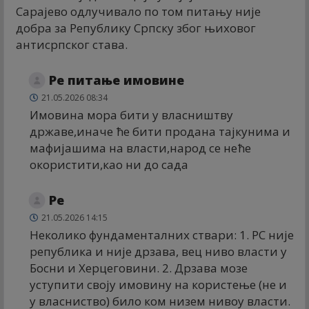
Сарајево одлучивало по том питању није
добра за Републику Српску због њиховог
антисрпског става.
Ре питање имовине
21.05.2026 08:34
Имовина мора бити у власништву
државе,иначе ће бити продана тајкунима и
мафијашима на власти,народ се неће
окористити,као ни до сада
Ре
21.05.2026 14:15
Неколико фундаменталних ствари: 1. РС није
република и није дрзава, вец ниво власти у
Босни и Херцеговини. 2. Дрзава мозе
уступити своју имовину на користење (не и
у власниство) било ком низем нивоу власти.