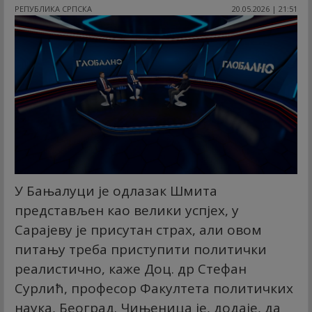
РЕПУБЛИКА СРПСКА
20.05.2026 | 21:51
У Бањалуци је одлазак Шмита
представљен као велики успјех, у
Сарајеву је присутан страх, али овом
питању треба приступити политички
реалистично, каже Доц. др Стефан
Сурлић, професор Факултета политичких
наука, Београд. Чињеница је, додаје, да