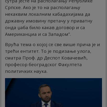
сутра јесте на располагању Републике
Српске. Ако је то на располагању
некаквим локалним кабадахијама да
државну имовину претачу у приватну
онда џаба било какав договор и са
Американциа и са Западом”.
Врућа тема о којој се све више прича је и
трећи ентитет. То је подизање улога,
сматра Проф. др Деспот Ковачевић,
професор београдског Факултета
политичких наука.