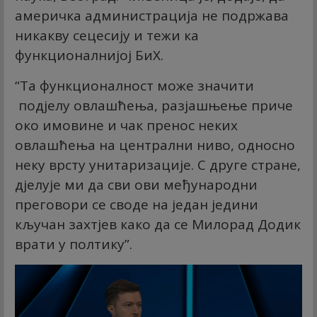
америчка администрација не подржава
никакву сецесију и тежи ка
функционалнијој БиХ.
“Та функционалност може значити
подјелу овлашћења, разјашњење приче
око имовине и чак пренос неких
овлашћења на централни ниво, односно
неку врсту унитаризације. С друге стране,
дјелује ми да сви ови међународни
преговори се своде на један једини
кључан захтјев како да се Милорад Додик
врати у полтику”.