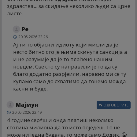
здравства... за скидање неколико људи са црне
листе.
Ре
20.05.2026 23:26
Ај ти то објасни идиоту који мисли да је
несто битно сто је њима скинута санкција а
и не разумије да је то плаћено нашим
новцем. Све сто су направили је то да су
блато додатно разрјеили, наравно ми се ту
купамо само до схватимо да тонемо можда
касни и буде.
Мајмун
ОДГОВОРИТЕ
20.05.2026 22:49
4 године сер*ш и онда платиш неколико
стотина милиона да то исто поједеш. То не
може ни једна будала, то може само Додик. 🤮