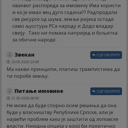
оваквог распореда за имовину Има користи
и ко је имао вец дуго година?? Радпродали
све ресурсе од шума, земље ријека остаде
само љусстура РСа народу и Додо владар
свију . Тако ни помака напријед и бољитка
за обичне народе.
Звекан
ОДГОВОРИТЕ
20.05.2026 23:08
Ма какви принципи, платиш трампистима да
ти поробе земљу.
Питање имовине
ОДГОВОРИТЕ
21.05.2026 06:36
Не може да буде спорно осим решења да она
буде у власништву Републике Српске, али је
највећи проблем како је заштити од лоповске
власти. Ниједна опција у којој би политичко