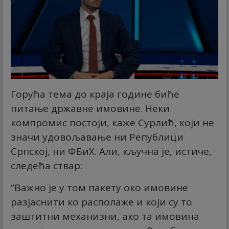
Горућа тема до краја године биће
питање државне имовине. Неки
компромис постоји, каже Сурлић, који не
значи удовољавање ни Републици
Српској, ни ФБиХ. Али, кључна је, истиче,
следећа ствар:
“Важно је у том пакету око имовине
разјаснити ко располаже и који су то
заштитни механизни, ако та имовина