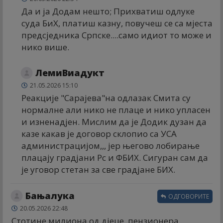
Да и ја Додам нешто; Прихватиш одлуке
суда БиХ, платиш казну, повучеш се са мјеста
предсједника Српске....само идиот то може и
нико више.
ЛемиВиадукт
21.05.2026 15:10
Реакције "Сарајева"на одлазак Смита су
нормалне али нико не плаце и нико упласен
и изненадјен. Мислим да је Додик дузан да
казе какав је договор склопио са УСА
администрацијом,,, јер његово лобирање
плацају градјани Рс и ФБИХ. Сигуран сам да
је уговор стетан за све градјане БИХ.
Бањалука
ОДГОВОРИТЕ
20.05.2026 22:48
Стотине милиона од дјеце, пензионера,