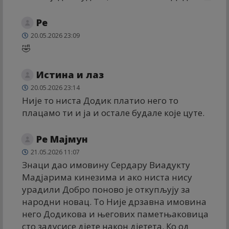
Ре
20.05.2026 23:09
🤣
Истина и лаз
20.05.2026 23:14
Није то ниста Додик платио него то
плацамо ти и ја и остале будале које цуте.
Ре Мајмун
21.05.2026 11:07
Знаци дао имовину Сердару Виадукту
Мадјарима кинезима и ако ниста нису
урадили Добро поново је откупљују за
народни новац. То Није дрзавна имовина
него Додикова и његових паметњаковица
сто задусисе дјете након дјетета. Ко од