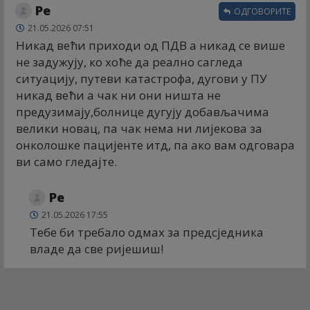
Ре
ОДГОВОРИТЕ
21.05.2026 07:51
Никад већи приходи од ПДВ а никад се више
не задужују, ко хоће да реално сагледа
ситуацију, путеви катастрофа, дугови у ПУ
никад већи а чак ни они ништа не
предузимају,болнице дугују добављачима
велики новац, па чак нема ни лијекова за
онколошке пацијенте итд, па ако вам одговара
ви само гледајте.
Ре
21.05.2026 17:55
Тебе би требало одмах за предсједника
владе да све ријешиш!