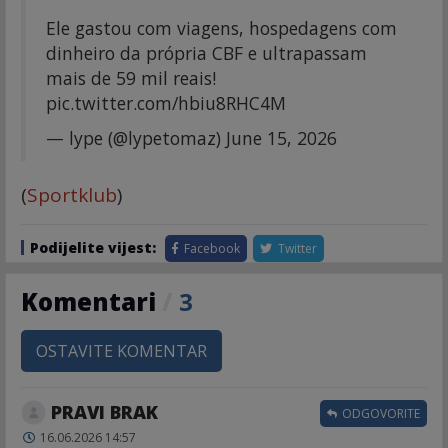
Ele gastou com viagens, hospedagens com
dinheiro da própria CBF e ultrapassam
mais de 59 mil reais!
pic.twitter.com/hbiu8RHC4M
— lype (@lypetomaz)
June 15, 2026
(
Sportklub
)
Podijelite vijest:
Facebook
Twitter
Komentari
/
3
OSTAVITE KOMENTAR
PRAVI BRAK
ODGOVORITE
16.06.2026 14:57