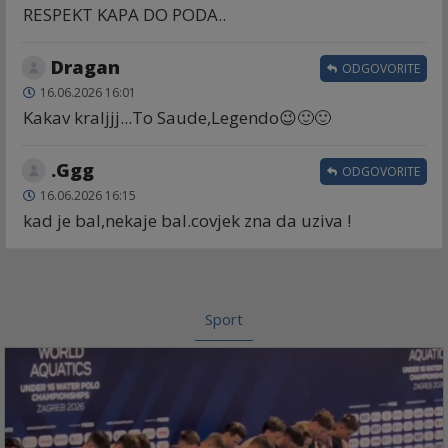
RESPEKT KAPA DO PODA..
Dragan
ODGOVORITE
16.06.2026 16:01
Kakav kraljjj...To Saude,Legendo😉🙂🙂
.Ggg
ODGOVORITE
16.06.2026 16:15
kad je bal,nekaje bal.covjek zna da uziva !
Sport