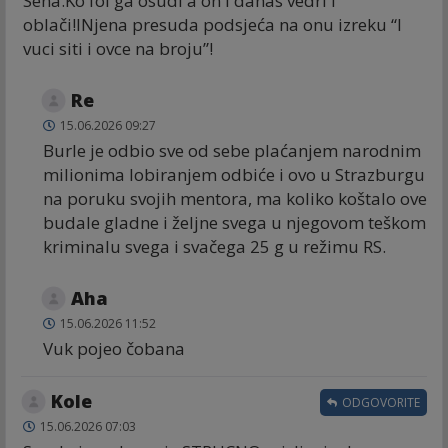
Sena.Ko fol ga osudi a on i danas vedri i
oblači!INjena presuda podsjeća na onu izreku “I
vuci siti i ovce na broju”!
Re
15.06.2026 09:27
Burle je odbio sve od sebe plaćanjem narodnim
milionima lobiranjem odbiće i ovo u Strazburgu
na poruku svojih mentora, ma koliko koštalo ove
budale gladne i željne svega u njegovom teškom
kriminalu svega i svačega 25 g u režimu RS.
Aha
15.06.2026 11:52
Vuk pojeo čobana
Kole
ODGOVORITE
15.06.2026 07:03