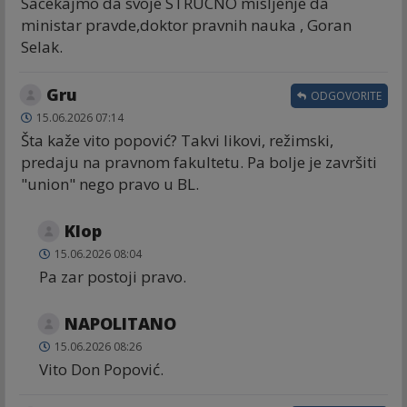
Sacekajmo da svoje STRUCNO misljenje da
ministar pravde,doktor pravnih nauka , Goran
Selak.
Gru
ODGOVORITE
15.06.2026 07:14
Šta kaže vito popović? Takvi likovi, režimski,
predaju na pravnom fakultetu. Pa bolje je završiti
"union" nego pravo u BL.
Klop
15.06.2026 08:04
Pa zar postoji pravo.
NAPOLITANO
15.06.2026 08:26
Vito Don Popović.