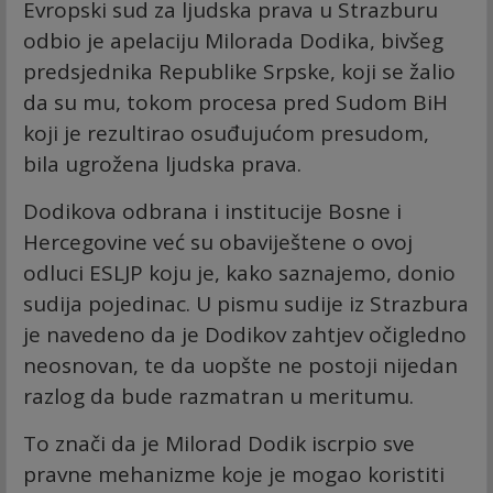
Evropski sud za ljudska prava u Strazburu
odbio je apelaciju Milorada Dodika, bivšeg
predsjednika Republike Srpske, koji se žalio
da su mu, tokom procesa pred Sudom BiH
koji je rezultirao osuđujućom presudom,
bila ugrožena ljudska prava.
Dodikova odbrana i institucije Bosne i
Hercegovine već su obaviještene o ovoj
odluci ESLJP koju je, kako saznajemo, donio
sudija pojedinac. U pismu sudije iz Strazbura
je navedeno da je Dodikov zahtjev očigledno
neosnovan, te da uopšte ne postoji nijedan
razlog da bude razmatran u meritumu.
To znači da je Milorad Dodik iscrpio sve
pravne mehanizme koje je mogao koristiti