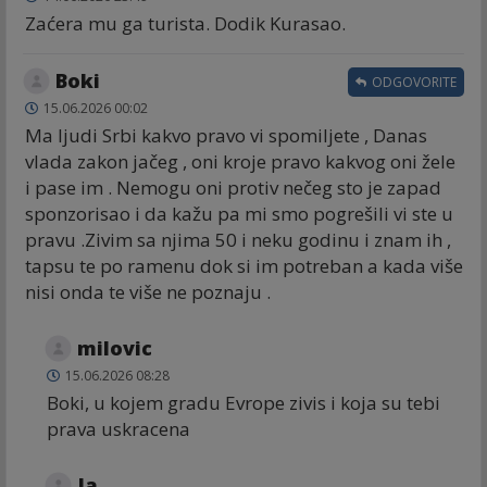
Zaćera mu ga turista. Dodik Kurasao.
Boki
ODGOVORITE
15.06.2026 00:02
Ma ljudi Srbi kakvo pravo vi spomiljete , Danas
vlada zakon jačeg , oni kroje pravo kakvog oni žele
i pase im . Nemogu oni protiv nečeg sto je zapad
sponzorisao i da kažu pa mi smo pogrešili vi ste u
pravu .Zivim sa njima 50 i neku godinu i znam ih ,
tapsu te po ramenu dok si im potreban a kada više
nisi onda te više ne poznaju .
milovic
15.06.2026 08:28
Boki, u kojem gradu Evrope zivis i koja su tebi
prava uskracena
Ja