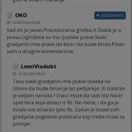
OKO
ODGOVORITE
14.06.2026 23:26
Sad mi je jasno.Proceduralna greška.A Dodik je u
pravu.Ugrožena su mu ljudska prava.Svaki
gradjanin ima pravo da bira i da bude biran.Pisao
sam u drugim komentarima.
LemiViadukt
15.06.2026 08:57
Teza svaki gradjanin ima pravo izlaska na
izbore da bude biran je laz petljanija. ili izabran
je voljom naroda / znaci moze da radi sta hoce/
opet teza koja dolazi iz Rs. Ne moze, i da ga je
biralo svo biracko tjelo Rs. Zakon je iznad svih
gradjana pogotovo politicara koji treba sluze za
primjer.