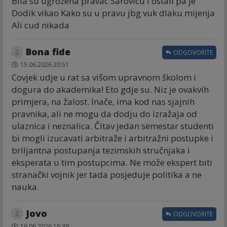
Bila su ugrozena pravac Sarovicu I ostali pa je
Dodik vikao Kako su u pravu jbg vuk dlaku mijenja
Ali cud nikada
Bona fide
ODGOVORITE
15.06.2026 20:51
Covjek udje u rat sa višom upravnom školom i
dogura do akademika! Eto gdje su. Niz je ovakvih
primjera, na žalost. Inače, ima kod nas sjajnih
pravnika, ali ne mogu da dodju do izražaja od
ulaznica i neznalica. Čitav jedan semestar studenti
bi mogli izucavati arbitraže i arbitražni postupke i
briljantna postupanja tezimskih stručnjaka i
eksperata u tim postupcima. Ne može ekspert biti
stranački vojnik jer tada posjeduje politika a ne
nauka.
Jovo
ODGOVORITE
16.06.2026 16:39