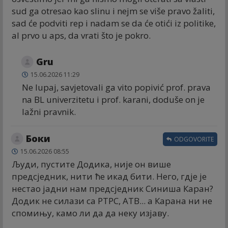
sud ga otresao kao slinu i nejm se više pravo žaliti,
sad će podviti rep i nadam se da će otići iz politike,
al prvo u aps, da vrati što je pokro.
Gru
15.06.2026 11:29
Ne lupaj, savjetovali ga vito popivić prof. prava
na BL univerzitetu i prof. karani, doduše on je
lažni pravnik.
Боки
ODGOVORITE
15.06.2026 08:55
Људи, пустите Додика, није он више
предсједник, нити ће икад бити. Него, гдје је
нестао јадни нам предсједник Синиша Каран?
Додик не силази са РТРС, АТВ... а Карана ни не
спомињу, камо ли да да неку изјаву.