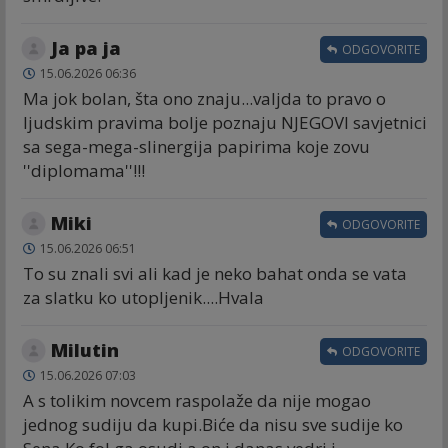
Ja pa ja
ODGOVORITE
15.06.2026 06:36
Ma jok bolan, šta ono znaju...valjda to pravo o
ljudskim pravima bolje poznaju NJEGOVI savjetnici
sa sega-mega-slinergija papirima koje zovu
''diplomama''!!!
Miki
ODGOVORITE
15.06.2026 06:51
To su znali svi ali kad je neko bahat onda se vata
za slatku ko utopljenik....Hvala
Milutin
ODGOVORITE
15.06.2026 07:03
A s tolikim novcem raspolaže da nije mogao
jednog sudiju da kupi.Biće da nisu sve sudije ko