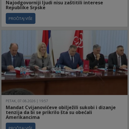
Najodgovorniji ljudi nisu zaštitili interese
Republike Srpske
PROČITAJ VIŠE
PETAK, 07.08.2026 | 19:57
Mandat Cvijanovićeve obilježili sukobi i dizanje
tenzija da bi se prikrilo šta su obećali
Amerikancima
PROČITAJ VIŠE