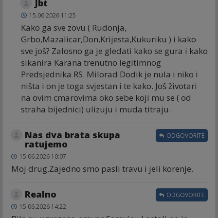
Jbt
15.06.2026 11:25
Kako ga sve zovu ( Rudonja,
Grbo,Mazalicar,Don,Krijesta,Kukuriku ) i kako
sve još? Zalosno ga je gledati kako se gura i kako
sikanira Karana trenutno legitimnog
Predsjednika RS. Milorad Dodik je nula i niko i
ništa i on je toga svjestan i te kako. Još životari
na ovim cmarovima oko sebe koji mu se ( od
straha bijednici) ulizuju i muda titraju.
Nas dva brata skupa
ODGOVORITE
ratujemo
15.06.2026 10:07
Moj drug.Zajedno smo pasli travu i jeli korenje.
Realno
ODGOVORITE
15.06.2026 14:22