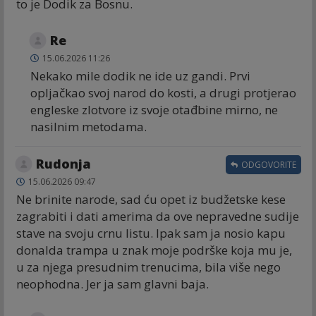
to je Dodik za Bosnu.
Re
15.06.2026 11:26
Nekako mile dodik ne ide uz gandi. Prvi
opljačkao svoj narod do kosti, a drugi protjerao
engleske zlotvore iz svoje otađbine mirno, ne
nasilnim metodama.
Rudonja
ODGOVORITE
15.06.2026 09:47
Ne brinite narode, sad ću opet iz budžetske kese
zagrabiti i dati amerima da ove nepravedne sudije
stave na svoju crnu listu. Ipak sam ja nosio kapu
donalda trampa u znak moje podrške koja mu je,
u za njega presudnim trenucima, bila više nego
neophodna. Jer ja sam glavni baja.