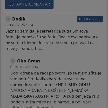
OSTAVITE KOMENTAR
Dodik
ODGOVORITE
14.06.2026 23:24
Saznao sam da je sekretarica suda Šmitova
familija ponovo ču se žaliti.Ona je ovo napisala a
ne sudija.Idemo do kraja mi smo u pravu al nas
mrze jer smo srbi.....
Oko Grom
15.06.2026 10:36
Dodik treba da radi po svom . Jb se njemu šta je
sud odlučio . Koliko naroda u svijetu ne
sprovode sudske odluke NPR : SUD. ODLU.
NADOKNADA RATNE OŠTETE NJEMAČKA .
MAĐARSKA i AUSTRIJA itd .. A sud bih je za rs 0
bodova ništa mi to ne jb narod , a političari
glume strah i moranje ..