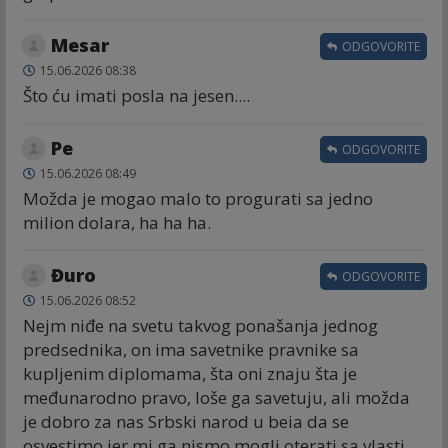
Mesar
ODGOVORITE
15.06.2026 08:38
Što ću imati posla na jesen....
Ре
ODGOVORITE
15.06.2026 08:49
Možda je mogao malo to progurati sa jedno
milion dolara, ha ha ha.
Đuro
ODGOVORITE
15.06.2026 08:52
Nejm niđe na svetu takvog ponašanja jednog
predsednika, on ima savetnike pravnike sa
kupljenim diplomama, šta oni znaju šta je
međunarodno pravo, loše ga savetuju, ali možda
je dobro za nas Srbski narod u beia da se
osvestimo jer mi ga nismo mogli oterati sa vlasti