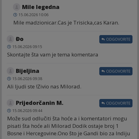
Mile legedna
15.06.2026 10:06
Mile madzionicar.Cas je Trisicka,cas Karan.
Đo
ODGOVORITE
15.06.2026 09:15
Skontajte šta vam je tema komentara
Bijeljina
ODGOVORITE
15.06.2026 09:38
Ali ljudi ste !Zivio nas Milorad.
Prijedorčanin M.
ODGOVORITE
15.06.2026 09:44
Može sud odlučiti šta hoće a i komentatori mogu
pisati šta hoće ali Milorad Dodik ostaje broj 1
Bosne i Hercegovine.Ono što je Gandi bio za Indiju