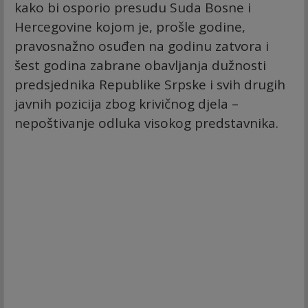
kako bi osporio presudu Suda Bosne i
Hercegovine kojom je, prošle godine,
pravosnažno osuđen na godinu zatvora i
šest godina zabrane obavljanja dužnosti
predsjednika Republike Srpske i svih drugih
javnih pozicija zbog krivičnog djela –
nepoštivanje odluka visokog predstavnika.