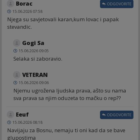
Borac
ODGOVORITE
15.06.2026 07:58
Njega su savjetovali karan,kum lovac i papak
stevandic.
Gogi Sa
15.06.2026 09:05
Selaka si zaboravio.
VETERAN
15.06.2026 09:06
Njemu ugrožena ljudska prava, ašto su nama
sva prava sa njim oduzeta to mačku o rep??
Eeuf
ODGOVORITE
15.06.2026 08:18
Navijaju za Bosnu, nemaju ti oni kad da se bave
glupostima