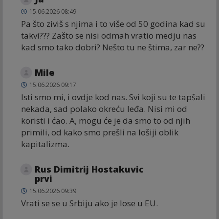
15.06.2026 08:49
Pa što ziviš s njima i to više od 50 godina kad su
takvi??? Zašto se nisi odmah vratio medju nas
kad smo tako dobri? Nešto tu ne štima, zar ne??
Mile
15.06.2026 09:17
Isti smo mi, i ovdje kod nas. Svi koji su te tapšali
nekada, sad polako okreću leđa. Nisi mi od
koristi i ćao. A, mogu će je da smo to od njih
primili, od kako smo prešli na lošiji oblik
kapitalizma.
Rus Dimitrij Hostakuvic
prvi
15.06.2026 09:39
Vrati se se u Srbiju ako je lose u EU.