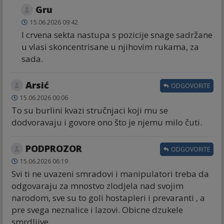
Gru
15.06.2026 09:42
I crvena sekta nastupa s pozicije snage sadržane
u vlasi skoncentrisane u njihovim rukama, za
sada.
Arsić
ODGOVORITE
15.06.2026 00:06
To su burlini kvazi stručnjaci koji mu se
dodvoravaju i govore ono što je njemu milo čuti.
PODPROZOR
ODGOVORITE
15.06.2026 06:19
Svi ti ne uvazeni smradovi i manipulatori treba da
odgovaraju za mnostvo zlodjela nad svojim
narodom, sve su to goli hostapleri i prevaranti , a
pre svega neznalice i lazovi. Obicne dzukele
smrdljive.