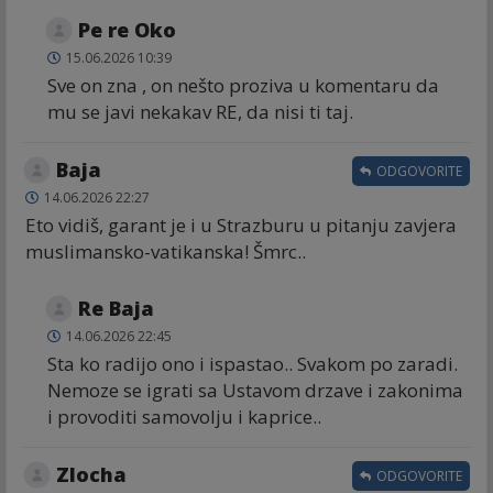
Ре re Oko
15.06.2026 10:39
Sve on zna , on nešto proziva u komentaru da
mu se javi nekakav RE, da nisi ti taj.
Baja
ODGOVORITE
14.06.2026 22:27
Eto vidiš, garant je i u Strazburu u pitanju zavjera
muslimansko-vatikanska! Šmrc..
Re Baja
14.06.2026 22:45
Sta ko radijo ono i ispastao.. Svakom po zaradi.
Nemoze se igrati sa Ustavom drzave i zakonima
i provoditi samovolju i kaprice..
Zlocha
ODGOVORITE