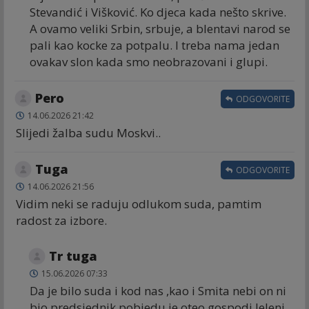
Stevandić i Višković. Ko djeca kada nešto skrive.
A ovamo veliki Srbin, srbuje, a blentavi narod se
pali kao kocke za potpalu. I treba nama jedan
ovakav slon kada smo neobrazovani i glupi.
Pero
ODGOVORITE
14.06.2026 21:42
Slijedi žalba sudu Moskvi..
Tuga
ODGOVORITE
14.06.2026 21:56
Vidim neki se raduju odlukom suda, pamtim
radost za izbore.
Tr tuga
15.06.2026 07:33
Da je bilo suda i kod nas ,kao i Smita nebi on ni
bio predsjednik,pobjedu je oteo gospodi Jeleni