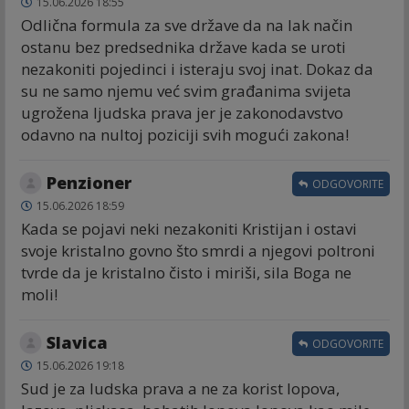
15.06.2026 18:55
Odlična formula za sve države da na lak način
ostanu bez predsednika države kada se uroti
nezakoniti pojedinci i isteraju svoj inat. Dokaz da
su ne samo njemu već svim građanima svijeta
ugrožena ljudska prava jer je zakonodavstvo
odavno na nultoj poziciji svih mogući zakona!
Penzioner
ODGOVORITE
15.06.2026 18:59
Kada se pojavi neki nezakoniti Kristijan i ostavi
svoje kristalno govno što smrdi a njegovi poltroni
tvrde da je kristalno čisto i miriši, sila Boga ne
moli!
Slavica
ODGOVORITE
15.06.2026 19:18
Sud je za ludska prava a ne za korist lopova,