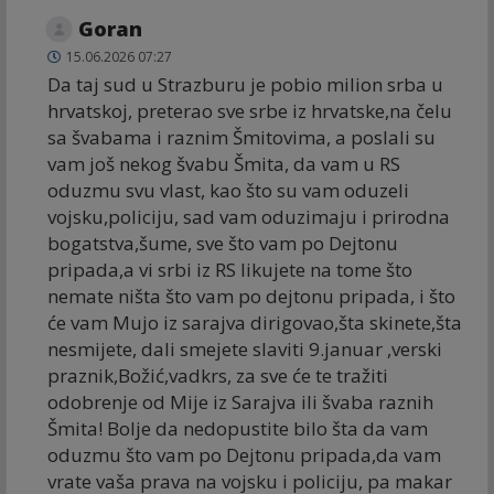
Goran
15.06.2026 07:27
Da taj sud u Strazburu je pobio milion srba u
hrvatskoj, preterao sve srbe iz hrvatske,na čelu
sa švabama i raznim Šmitovima, a poslali su
vam još nekog švabu Šmita, da vam u RS
oduzmu svu vlast, kao što su vam oduzeli
vojsku,policiju, sad vam oduzimaju i prirodna
bogatstva,šume, sve što vam po Dejtonu
pripada,a vi srbi iz RS likujete na tome što
nemate ništa što vam po dejtonu pripada, i što
će vam Mujo iz sarajva dirigovao,šta skinete,šta
nesmijete, dali smejete slaviti 9.januar ,verski
praznik,Božić,vadkrs, za sve će te tražiti
odobrenje od Mije iz Sarajva ili švaba raznih
Šmita! Bolje da nedopustite bilo šta da vam
oduzmu što vam po Dejtonu pripada,da vam
vrate vaša prava na vojsku i policiju, pa makar