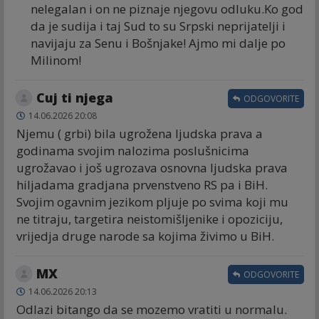
nelegalan i on ne piznaje njegovu odluku.Ko god
da je sudija i taj Sud to su Srpski neprijatelji i
navijaju za Senu i Bošnjake! Ajmo mi dalje po
Milinom!
Cuj ti njega
ODGOVORITE
14.06.2026 20:08
Njemu ( grbi) bila ugrožena ljudska prava a
godinama svojim nalozima poslušnicima
ugrožavao i još ugrozava osnovna ljudska prava
hiljadama gradjana prvenstveno RS pa i BiH.
Svojim ogavnim jezikom pljuje po svima koji mu
ne titraju, targetira neistomišljenike i opoziciju,
vrijedja druge narode sa kojima živimo u BiH.
MX
ODGOVORITE
14.06.2026 20:13
Odlazi bitango da se mozemo vratiti u normalu.