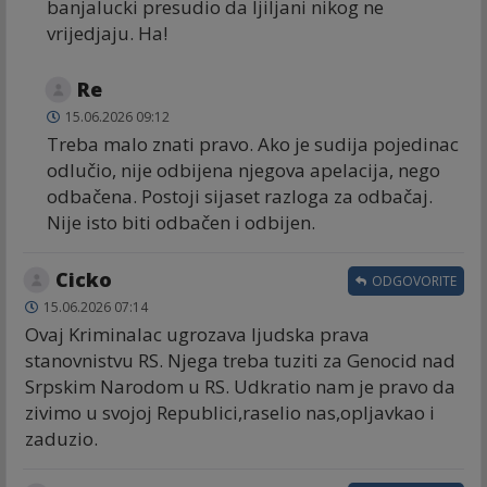
banjalucki presudio da ljiljani nikog ne
vrijedjaju. Ha!
Re
15.06.2026 09:12
Treba malo znati pravo. Ako je sudija pojedinac
odlučio, nije odbijena njegova apelacija, nego
odbačena. Postoji sijaset razloga za odbačaj.
Nije isto biti odbačen i odbijen.
Cicko
ODGOVORITE
15.06.2026 07:14
Ovaj Kriminalac ugrozava ljudska prava
stanovnistvu RS. Njega treba tuziti za Genocid nad
Srpskim Narodom u RS. Udkratio nam je pravo da
zivimo u svojoj Republici,raselio nas,opljavkao i
zaduzio.