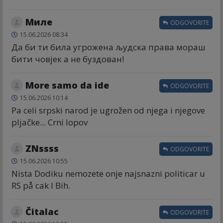
Миле
ODGOVORITE
15.06.2026 08:34
Да би ти била угрожена људска права мораш
бити човјек а не буздован!
More samo da ide
ODGOVORITE
15.06.2026 10:14
Pa celi srpski narod je ugrožen od njega i njegove
pljačke... Crni lopov
ZNssss
ODGOVORITE
15.06.2026 10:55
Nista Dodiku nemozete onje najsnazni politicar u
RS på cak I Bih.
Čitalac
ODGOVORITE