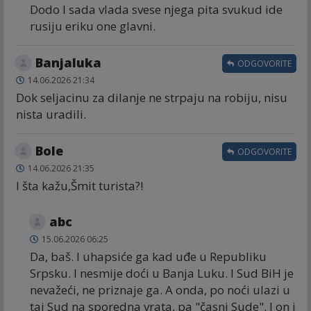
Dodo I sada vlada svese njega pita svukud ide
rusiju eriku one glavni.
Banjaluka
ODGOVORITE
14.06.2026 21:34
Dok seljacinu za dilanje ne strpaju na robiju, nisu
nista uradili.
Bole
ODGOVORITE
14.06.2026 21:35
I šta kažu,Šmit turista?!
abc
15.06.2026 06:25
Da, baš. I uhapsiće ga kad uđe u Republiku
Srpsku. I nesmije doći u Banja Luku. I Sud BiH je
nevažeći, ne priznaje ga. A onda, po noći ulazi u
taj Sud na sporedna vrata, pa "časni Sude". I on i