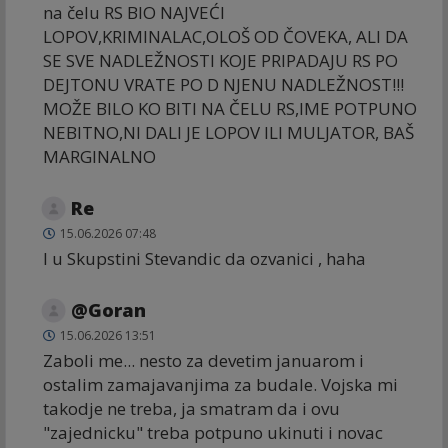
na čelu RS BIO NAJVEĆI
LOPOV,KRIMINALAC,OLOŠ OD ČOVEKA, ALI DA
SE SVE NADLEŽNOSTI KOJE PRIPADAJU RS PO
DEJTONU VRATE PO D NJENU NADLEŽNOST!!!
MOŽE BILO KO BITI NA ČELU RS,IME POTPUNO
NEBITNO,NI DALI JE LOPOV ILI MULJATOR, BAŠ
MARGINALNO
Re
15.06.2026 07:48
I u Skupstini Stevandic da ozvanici , haha
@Goran
15.06.2026 13:51
Zaboli me... nesto za devetim januarom i
ostalim zamajavanjima za budale. Vojska mi
takodje ne treba, ja smatram da i ovu
"zajednicku" treba potpuno ukinuti i novac