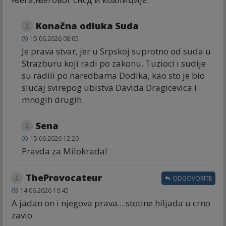
Konačna odluka Suda
15.06.2026 08:05
Je prava stvar, jer u Srpskoj suprotno od suda u
Strazburu koji radi po zakonu. Tuzioci i sudije
su radili po naredbama Dodika, kao sto je bio
slucaj svirepog ubistva Davida Dragicevica i
mnogih drugih.
Sena
15.06.2026 12:20
Pravda za Milokrada!
TheProvocateur
ODGOVORITE
14.06.2026 19:45
A jadan on i njegova prava....stotine hiljada u crno
zavio