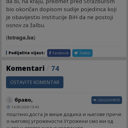
da bi, na kraju, predmet pred Strazburom
bio okončan dopisom sudije pojedinca koji
je obavijestio institucije BiH da ne postoji
osnov za žalbu.
(
)
Istraga.ba
Podijelite vijest:
Facebook
Twitter
Komentari
/
74
OSTAVITE KOMENTAR
браво,
ODGOVORITE
14.06.2026 19:44
поштено.доста је више додика и његове приче
о његовој угрожености.Угрожени смо ми од
њега,његовог снсд и коалиције.