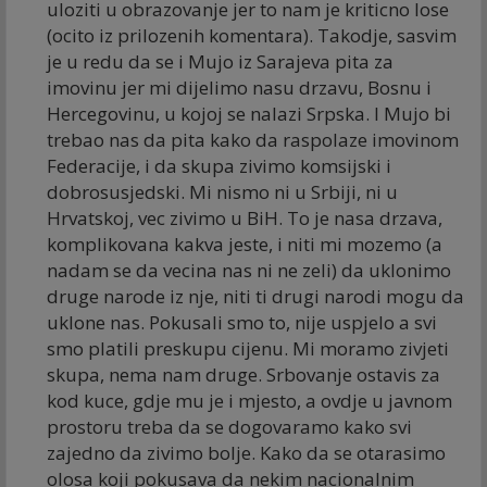
uloziti u obrazovanje jer to nam je kriticno lose
(ocito iz prilozenih komentara). Takodje, sasvim
je u redu da se i Mujo iz Sarajeva pita za
imovinu jer mi dijelimo nasu drzavu, Bosnu i
Hercegovinu, u kojoj se nalazi Srpska. I Mujo bi
trebao nas da pita kako da raspolaze imovinom
Federacije, i da skupa zivimo komsijski i
dobrosusjedski. Mi nismo ni u Srbiji, ni u
Hrvatskoj, vec zivimo u BiH. To je nasa drzava,
komplikovana kakva jeste, i niti mi mozemo (a
nadam se da vecina nas ni ne zeli) da uklonimo
druge narode iz nje, niti ti drugi narodi mogu da
uklone nas. Pokusali smo to, nije uspjelo a svi
smo platili preskupu cijenu. Mi moramo zivjeti
skupa, nema nam druge. Srbovanje ostavis za
kod kuce, gdje mu je i mjesto, a ovdje u javnom
prostoru treba da se dogovaramo kako svi
zajedno da zivimo bolje. Kako da se otarasimo
olosa koji pokusava da nekim nacionalnim