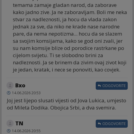
temama zamaje gladan narod, da zaborave
kako jadno zive. Ja ne zaboravljam. Boli me neka
stvar za nadleznosti, ja hocu da vlada zakon
jednak za sve, da niko ne krade nase narodne
pare, da nema nepotizma... hocu da se slazem
sa svojim komsijama, kako se god oni zvali, jer
su nam komsije blize od porodice rastrkane po
cijelom svijetu. Ti se slobodno brini za
nadleznosti. Ja se brinem da zivim ovaj zivot koji
je jedan, kratak, i nece se ponoviti, kao covjek.
Bxo
ODGOVORITE
14.06.2026 20:53
Joj jest lijepo slusati vijesti od Jova Lukica, umjesto
od Mileta Dodika. Obojica Srbi, a dva svemira.
TN
ODGOVORITE
14.06.2026 20:55