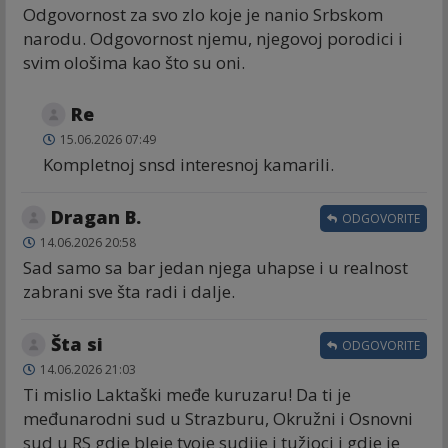
Odgovornost za svo zlo koje je nanio Srbskom
narodu. Odgovornost njemu, njegovoj porodici i
svim ološima kao što su oni.
Re
15.06.2026 07:49
Kompletnoj snsd interesnoj kamarili.
Dragan B.
ODGOVORITE
14.06.2026 20:58
Sad samo sa bar jedan njega uhapse i u realnost
zabrani sve šta radi i dalje.
Šta si
ODGOVORITE
14.06.2026 21:03
Ti mislio Laktaški međe kuruzaru! Da ti je
međunarodni sud u Strazburu, Okružni i Osnovni
sud u RS gdje bleje tvoje sudije i tužioci i gdje je