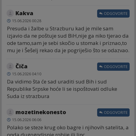
Kakva
ODGOVORITE
15.06.2026 00:28
Presuda i žalbe u Strazburu kad je mile sam
izjavio da ne poštuje sud BiH,nije ga niko tjerao da
ode tamo,sam je sebi skočio u stomak i priznao,to
mu je i Šešelj rekao da je pogriješio što se odazvao.
Čiča
ODGOVORITE
15.06.2026 04:10
Da vidimo šta će sad uraditi sud Bih i sud
Republike Srpske hoće li se ispoštovati odluke
Suda iz strazbura
mozetinekonesto
ODGOVORITE
15.06.2026 06:06
Polako se steze krug oko bagre i njihovih satelita, a
onda dugogodisnje robije ili linc.