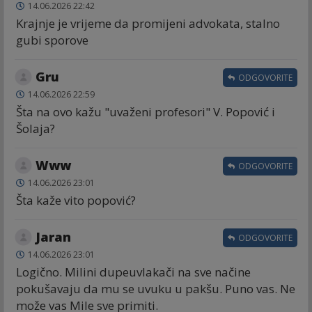
14.06.2026 22:42
Krajnje je vrijeme da promijeni advokata, stalno
gubi sporove
Gru
ODGOVORITE
14.06.2026 22:59
Šta na ovo kažu "uvaženi profesori" V. Popović i
Šolaja?
Www
ODGOVORITE
14.06.2026 23:01
Šta kaže vito popović?
Jaran
ODGOVORITE
14.06.2026 23:01
Logično. Milini dupeuvlakači na sve načine
pokušavaju da mu se uvuku u pakšu. Puno vas. Ne
može vas Mile sve primiti.