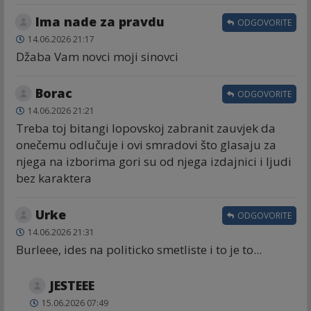
Ima nade za pravdu
ODGOVORITE
14.06.2026 21:17
Džaba Vam novci moji sinovci
Borac
ODGOVORITE
14.06.2026 21:21
Treba toj bitangi lopovskoj zabranit zauvjek da
onečemu odlučuje i ovi smradovi što glasaju za
njega na izborima gori su od njega izdajnici i ljudi
bez karaktera
Urke
ODGOVORITE
14.06.2026 21:31
Burleee, ides na politicko smetliste i to je to...
JESTEEE
15.06.2026 07:49