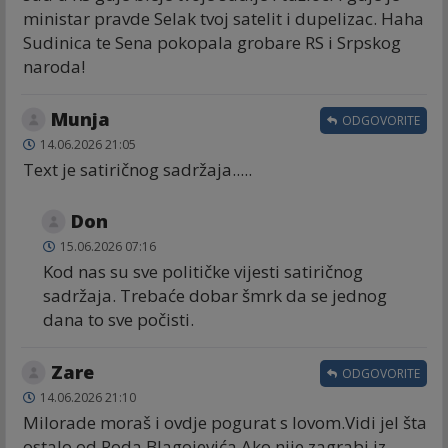
ministar pravde Selak tvoj satelit i dupelizac. Haha
Sudinica te Sena pokopala grobare RS i Srpskog
naroda!
Munja
ODGOVORITE
14.06.2026 21:05
Text je satiričnog sadržaja.....
Don
15.06.2026 07:16
Kod nas su sve političke vijesti satiričnog
sadržaja. Trebaće dobar šmrk da se jednog
dana to sve počisti.
Zare
ODGOVORITE
14.06.2026 21:10
Milorade moraš i ovdje pogurat s lovom.Vidi jel šta
ostalo od Roda Blagojevića.Ako nije zagrabi iz