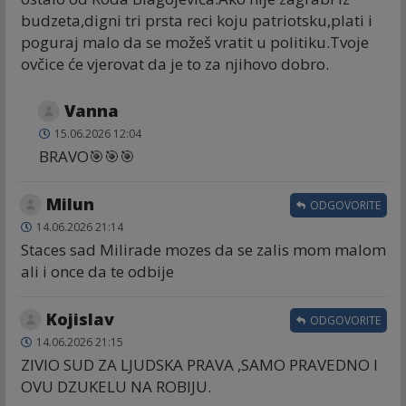
budzeta,digni tri prsta reci koju patriotsku,plati i
poguraj malo da se možeš vratit u politiku.Tvoje
ovčice će vjerovat da je to za njihovo dobro.
Vanna
15.06.2026 12:04
BRAVO🎯🎯🎯
Milun
ODGOVORITE
14.06.2026 21:14
Staces sad Milirade mozes da se zalis mom malom
ali i once da te odbije
Kojislav
ODGOVORITE
14.06.2026 21:15
ZIVIO SUD ZA LJUDSKA PRAVA ,SAMO PRAVEDNO I
OVU DZUKELU NA ROBIJU.