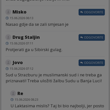
Misko
ODGOVORITE
15.06.2026 06:13
Nasao gdje da se zali smjesan je
Drug Staljin
ODGOVORITE
15.06.2026 07:11
Protjerati ga u Sibirski gulag.
Jovo
ODGOVORITE
15.06.2026 07:12
Sud u Strazburu je muslimanski sud i ne treba ga
priznavati! Treba uložiti žalbu Sudu u Banja Luci!
Re
15.06.2026 08:23
U Laktasima mislis? Taj bi bio najbolji, jer posto