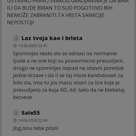
USTAVNO PRAVO SVAKOG GRADJANINA JE DA BIRA
ILI DA BUDE BIRAN TO SUD POGOTOVO BIH
NEMOŽE ZABRANITI.TA VRSTA SANKCIJE
NEPOSTOJI
Laz tvoja kao i brleta
14.06.2026 22:41
Spominjes nesto sto se odnosi na normalne
ljude a ne one koji su pravomocno presudjeni,
drugo ne spominjes napad na istavni poredak
jedne drzave i da li se taj moze kandidovati za
bilo sta, ima tu jos masu stvari za lice koje je
presudjeno za koja KD, itd, tako da ne blebetaj
bezveze
Sale55
14.06.2026 22:49
Jbg,nisu tebe pitali