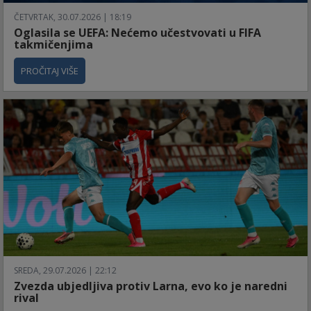
ČETVRTAK, 30.07.2026 | 18:19
Oglasila se UEFA: Nećemo učestvovati u FIFA
takmičenjima
PROČITAJ VIŠE
SREDA, 29.07.2026 | 22:12
Zvezda ubjedljiva protiv Larna, evo ko je naredni
rival