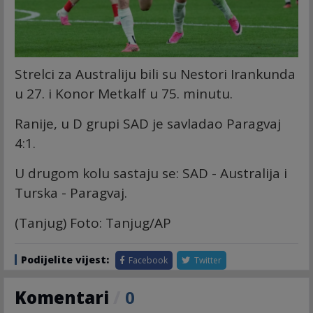
Strelci za Australiju bili su Nestori Irankunda
u 27. i Konor Metkalf u 75. minutu.
Ranije, u D grupi SAD je savladao Paragvaj
4:1.
U drugom kolu sastaju se: SAD - Australija i
Turska - Paragvaj.
(Tanjug) Foto: Tanjug/AP
Podijelite vijest:
Facebook
Twitter
Komentari
/
0