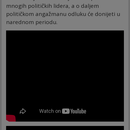
mnogih političkih lidera, a o daljem
političkom angažmanu odluku će donijeti u
narednom periodu.