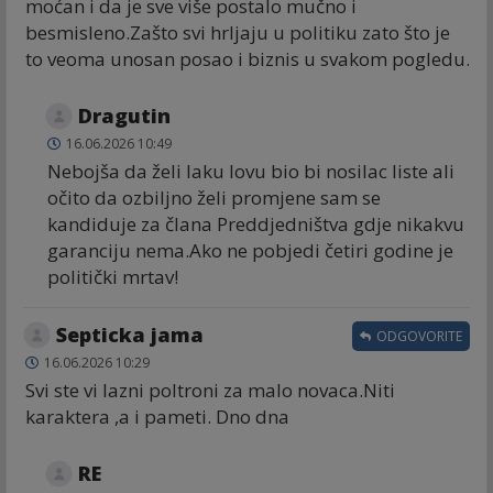
moćan i da je sve više postalo mučno i
besmisleno.Zašto svi hrljaju u politiku zato što je
to veoma unosan posao i biznis u svakom pogledu.
Dragutin
16.06.2026 10:49
Nebojša da želi laku lovu bio bi nosilac liste ali
očito da ozbiljno želi promjene sam se
kandiduje za člana Preddjedništva gdje nikakvu
garanciju nema.Ako ne pobjedi četiri godine je
politički mrtav!
Septicka jama
ODGOVORITE
16.06.2026 10:29
Svi ste vi lazni poltroni za malo novaca.Niti
karaktera ,a i pameti. Dno dna
RE