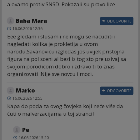
a ovamo protiv SNSD. Pokazali su pravo lice
Baba Mara
ODGOVORITE
16.06.2026 12:36
Eee gledam i slusam i ne mogu se nacuditi i
nagledati kolika je prokletija u ovom
narodu.Savanovicu izgledas jos uvijek pristojna
figura na pol sceni al bezi iz tog sto pre uzivaj sa
svojom porodicom dobro i zdravo ti to znas
organizovati .Nije sve novcu i moci.
Marko
ODGOVORITE
16.06.2026 12:55
Kapa do poda za ovog čovjeka koji neće više da
ćuti o malverzacijama u toj stranci!
Ре
16.06.2026 15:20