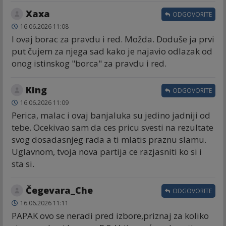
Хаха
ODGOVORITE
16.06.2026 11:08
I ovaj borac za pravdu i red. Možda. Doduše ja prvi
put čujem za njega sad kako je najavio odlazak od
onog istinskog "borca" za pravdu i red.
King
ODGOVORITE
16.06.2026 11:09
Perica, malac i ovaj banjaluka su jedino jadniji od
tebe. Ocekivao sam da ces pricu svesti na rezultate
svog dosadasnjeg rada a ti mlatis praznu slamu.
Uglavnom, tvoja nova partija ce razjasniti ko si i
sta si.
Čegevara_Che
ODGOVORITE
16.06.2026 11:11
PAPAK ovo se neradi pred izbore,priznaj za koliko