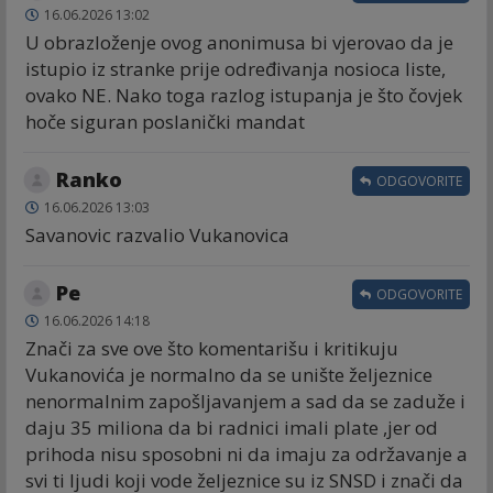
16.06.2026 13:02
U obrazloženje ovog anonimusa bi vjerovao da je
istupio iz stranke prije određivanja nosioca liste,
ovako NE. Nako toga razlog istupanja je što čovjek
hoče siguran poslanički mandat
Ranko
ODGOVORITE
16.06.2026 13:03
Savanovic razvalio Vukanovica
Ре
ODGOVORITE
16.06.2026 14:18
Znači za sve ove što komentarišu i kritikuju
Vukanovića je normalno da se unište željeznice
nenormalnim zapošljavanjem a sad da se zaduže i
daju 35 miliona da bi radnici imali plate ,jer od
prihoda nisu sposobni ni da imaju za održavanje a
svi ti ljudi koji vode željeznice su iz SNSD i znači da