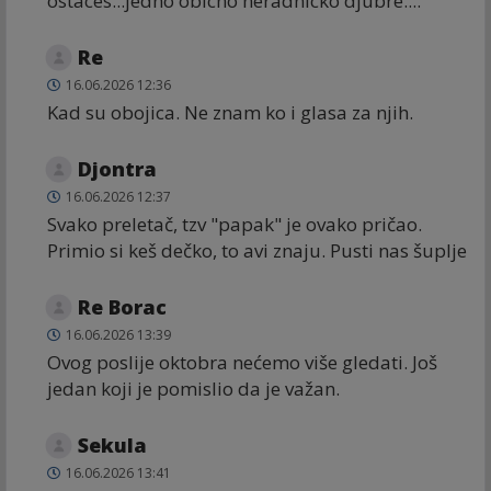
ostaces...jedno obicno neradnicko djubre....
Re
16.06.2026 12:36
Kad su obojica. Ne znam ko i glasa za njih.
Djontra
16.06.2026 12:37
Svako preletač, tzv "papak" je ovako pričao.
Primio si keš dečko, to avi znaju. Pusti nas šuplje
Re Borac
16.06.2026 13:39
Ovog poslije oktobra nećemo više gledati. Još
jedan koji je pomislio da je važan.
Sekula
16.06.2026 13:41