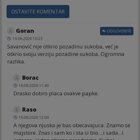
OSTAVITE KOMENTAR
Goran
ODGOVORITE
16.06.2026 10:23
Savanović nije otkrio pozadinu sukoba, već je
otkrio svoju verziju pozadine sukoba. Ogromna
razlika.
Borac
16.06.2026 11:40
Drasko dobro placa ovakve papke.
Raso
16.06.2026 12:04
A njegova njuska je bas obecavajuca. Znamo se
majstore. Znas i sam ko i sta si bio....i sada...i