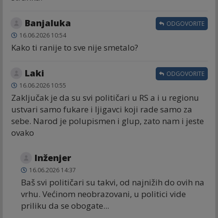
Banjaluka
ODGOVORITE
16.06.2026 10:54
Kako ti ranije to sve nije smetalo?
Laki
ODGOVORITE
16.06.2026 10:55
Zaključak je da su svi političari u RS a i u regionu
ustvari samo fukare i ljigavci koji rade samo za
sebe. Narod je polupismen i glup, zato nam i jeste
ovako
Inženjer
16.06.2026 14:37
Baš svi političari su takvi, od najnižih do ovih na
vrhu. Većinom neobrazovani, u politici vide
priliku da se obogate...