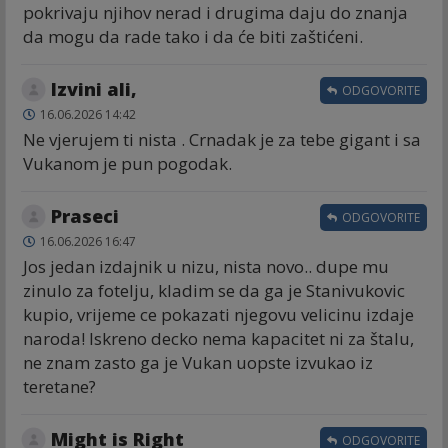
pokrivaju njihov nerad i drugima daju do znanja
da mogu da rade tako i da će biti zaštićeni.
Izvini ali,
ODGOVORITE
16.06.2026 14:42
Ne vjerujem ti nista . Crnadak je za tebe gigant i sa
Vukanom je pun pogodak.
Praseci
ODGOVORITE
16.06.2026 16:47
Jos jedan izdajnik u nizu, nista novo.. dupe mu
zinulo za fotelju, kladim se da ga je Stanivukovic
kupio, vrijeme ce pokazati njegovu velicinu izdaje
naroda! Iskreno decko nema kapacitet ni za štalu,
ne znam zasto ga je Vukan uopste izvukao iz
teretane?
Might is Right
ODGOVORITE