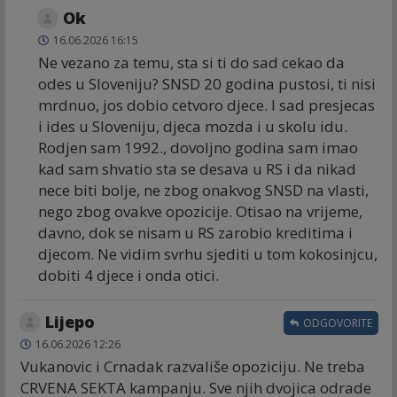
Ok
16.06.2026 16:15
Ne vezano za temu, sta si ti do sad cekao da
odes u Sloveniju? SNSD 20 godina pustosi, ti nisi
mrdnuo, jos dobio cetvoro djece. I sad presjecas
i ides u Sloveniju, djeca mozda i u skolu idu.
Rodjen sam 1992., dovoljno godina sam imao
kad sam shvatio sta se desava u RS i da nikad
nece biti bolje, ne zbog onakvog SNSD na vlasti,
nego zbog ovakve opozicije. Otisao na vrijeme,
davno, dok se nisam u RS zarobio kreditima i
djecom. Ne vidim svrhu sjediti u tom kokosinjcu,
dobiti 4 djece i onda otici.
Lijepo
ODGOVORITE
16.06.2026 12:26
Vukanovic i Crnadak razvališe opoziciju. Ne treba
CRVENA SEKTA kampanju. Sve njih dvojica odrade