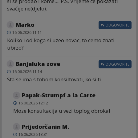
si se prodao i kome.... P.S. Vrijeme će pokazati
svačije ne(djelo).
Marko
ODGOVORITE
16.06.2026 11:11
Koliko i od koga si uzeo novac, to cemo znati
ubrzo?
Banjaluka zove
ODGOVORITE
16.06.2026 11:14
Sta se ima s tobom konsiltovati, ko si ti
Papak-Strumpf a la Carte
16.06.2026 12:12
Moze konsultacija u vezi toplog obroka!
Prijedorčanin M.
16.06.2026 13:31