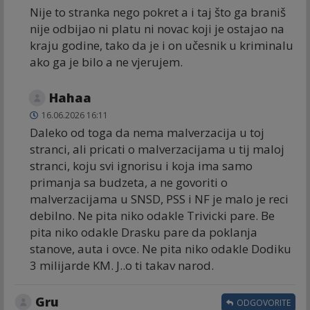
Nije to stranka nego pokret a i taj što ga braniš
nije odbijao ni platu ni novac koji je ostajao na
kraju godine, tako da je i on učesnik u kriminalu
ako ga je bilo a ne vjerujem.
Hahaa
16.06.2026 16:11
Daleko od toga da nema malverzacija u toj
stranci, ali pricati o malverzacijama u tij maloj
stranci, koju svi ignorisu i koja ima samo
primanja sa budzeta, a ne govoriti o
malverzacijama u SNSD, PSS i NF je malo je reci
debilno. Ne pita niko odakle Trivicki pare. Be
pita niko odakle Drasku pare da poklanja
stanove, auta i ovce. Ne pita niko odakle Dodiku
3 milijarde KM. J..o ti takav narod.
Gru
ODGOVORITE