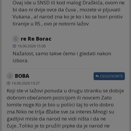
Ovaj ide u SNSD ili kod malog Draškića, ovom ne
bi dao ni dvije ovce da čuva , mozete vi pljuvati
Vukana , al narod zna ko je ko i ko se bori protiv
tiranije u RS , ovo je notorni lažov
re Re Borac
16.06.2026 15:06
Nažalost, samo takve ćemo i gledati nakon
izbora.
BOBA
ODGOVORITE
16.06.2026 10:27
Koji ste vi lažovi ponuda u drugu stranku se dobije
dobrom obećanom pozicijom ili novcem Zato
lomite noge.Ko je bio u poliici taj to vrlo dobro
zna.Niko ne trlja đžabe sve za interes.Mnogi su
gadljivi misle da narod ne vidi ništa i da ne
čuje..Toliko je to pružili pipke da je narod ne