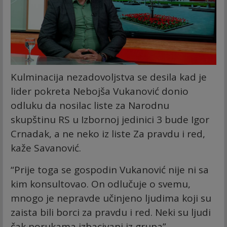
Kulminacija nezadovoljstva se desila kad je
lider pokreta Nebojša Vukanović donio
odluku da nosilac liste za Narodnu
skupštinu RS u Izbornoj jedinici 3 bude Igor
Crnadak, a ne neko iz liste Za pravdu i red,
kaže Savanović.
“Prije toga se gospodin Vukanović nije ni sa
kim konsultovao. On odlučuje o svemu,
mnogo je nepravde učinjeno ljudima koji su
zaista bili borci za pravdu i red. Neki su ljudi
čak porukama izbacivani iz grupa”.