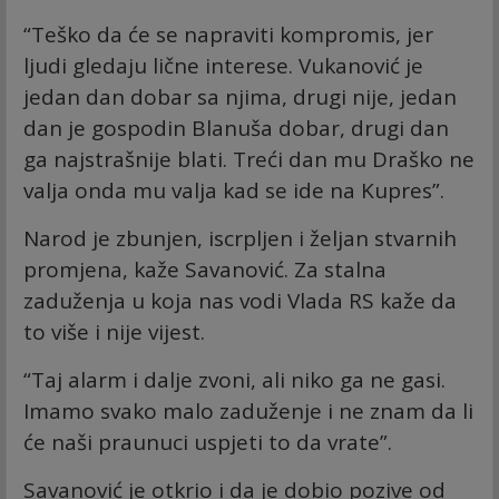
“Teško da će se napraviti kompromis, jer
ljudi gledaju lične interese. Vukanović je
jedan dan dobar sa njima, drugi nije, jedan
dan je gospodin Blanuša dobar, drugi dan
ga najstrašnije blati. Treći dan mu Draško ne
valja onda mu valja kad se ide na Kupres”.
Narod je zbunjen, iscrpljen i željan stvarnih
promjena, kaže Savanović. Za stalna
zaduženja u koja nas vodi Vlada RS kaže da
to više i nije vijest.
“Taj alarm i dalje zvoni, ali niko ga ne gasi.
Imamo svako malo zaduženje i ne znam da li
će naši praunuci uspjeti to da vrate”.
Savanović je otkrio i da je dobio pozive od