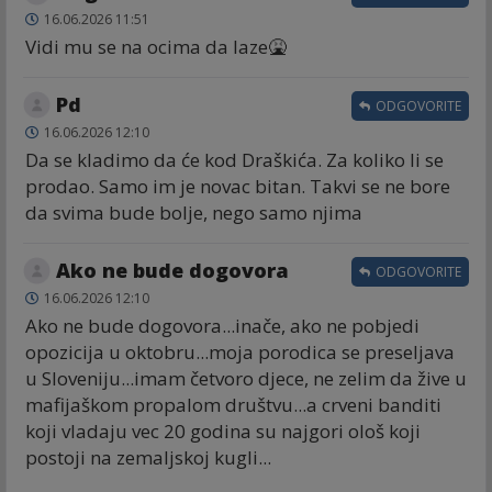
16.06.2026 11:51
Vidi mu se na ocima da laze🤮
Pd
ODGOVORITE
16.06.2026 12:10
Da se kladimo da će kod Draškića. Za koliko li se
prodao. Samo im je novac bitan. Takvi se ne bore
da svima bude bolje, nego samo njima
Ako ne bude dogovora
ODGOVORITE
16.06.2026 12:10
Ako ne bude dogovora...inače, ako ne pobjedi
opozicija u oktobru...moja porodica se preseljava
u Sloveniju...imam četvoro djece, ne zelim da žive u
mafijaškom propalom društvu...a crveni banditi
koji vladaju vec 20 godina su najgori ološ koji
postoji na zemaljskoj kugli...