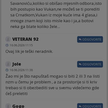
Savanoviću,koliko si obišao mjesnih odbora,isto
bih postupio kao Vukan,ne možeš se ti porediti
sa Crnatkom,Vukan iz moje kuće ima 4 glasa,i
mnoge znam koji isto misle kao i ja,a botovi
neka ga blate koliko žele...
VETERAN 92
ODGOVORITE
16.06.2026 11:15
Ovaj lik je teški neradnik.
Jole
ODGOVORITE
16.06.2026 11:38
Žao mi je što napuštaš mogao si biti 2 ili 3 na listi
nzm u čemu je problem , a za prostorije si ti kriv
trebao si ti obezbediti sve u svemu videćemo gde
ćeš preletiti
Gogo
ODGOVORITE