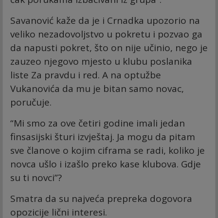
Savanović kaže da je i Crnadka upozorio na
veliko nezadovoljstvo u pokretu i pozvao ga
da napusti pokret, što on nije učinio, nego je
zauzeo njegovo mjesto u klubu poslanika
liste Za pravdu i red. A na optužbe
Vukanovića da mu je bitan samo novac,
poručuje.
“Mi smo za ove četiri godine imali jedan
finsasijski šturi izvještaj. Ja mogu da pitam
sve članove o kojim ciframa se radi, koliko je
novca ušlo i izašlo preko kase klubova. Gdje
su ti novci”?
Smatra da su najveća prepreka dogovora
opozicije lični interesi.