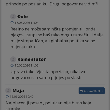
prihode po poslaniku. Drugi odgovor ne vidim?!
Đole
16.06.2026 11:04
Realno ne može sam ništa promjeniti i onda
njegovi istupi se baš tako mogu tumačiti. I dalje
mi je simpatičan, ali globalna politika se ne
mijenja tako.
Komentator
16.06.2026 11:09
Upravo tako. Vjecita opozicija, nikakva
odgovornos, a samo pljujes po vlasti.
Maja
ODGOVORITE
16.06.2026 10:49
Najplaceniji posao , politicar ,nije bitno koja
stranka.