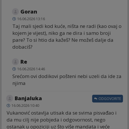
Goran
16.06.2026 13:16
Taj mali sjedi kod kuće, ništa ne radi (kao ovaj o
kojem je vijest), niko ga ne dira i samo broji
pare? To si htio da kažeš? Ne možeš dalje da
dobaciš?
Re
16.06.2026 14:46
Srećom ovi dodikovi pošteni nebi uzeli da ide za
njima
Banjaluka
ODGOVORITE
16.06.2026 10:40
Vukanović ostavlja utisak da se svima pisvađao i
da mu cilj nije pobjeda i odgovornost, nego
ostanak u opoziciji uz što više mandata i veće