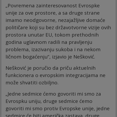
„Povremena zainteresovanost Evrospke
unije za ove prostore, a sa druge strane
imamo neodgovorne, nezajažljive domaće
političare koji su bez državotvorne vizije ovih
prostora unutar EU, tokom prethodnih
godina uglavnom radili na pravljenju
problema, izazivanju sukoba i na nekom
ličnom bogaćenju“, izjavio je Nešković.
Nešković je poručio da priču aktuelnih
funkcionera o evropskim integracijama ne
može shvatiti ozbiljno.
„Jedne sedmice ćemo govoriti mi smo za
Evrospku uniju, druge sedmice ćemo
govoriti mi smo protiv Evropske unije, jedne
sedmice će biti američka zastava, druge