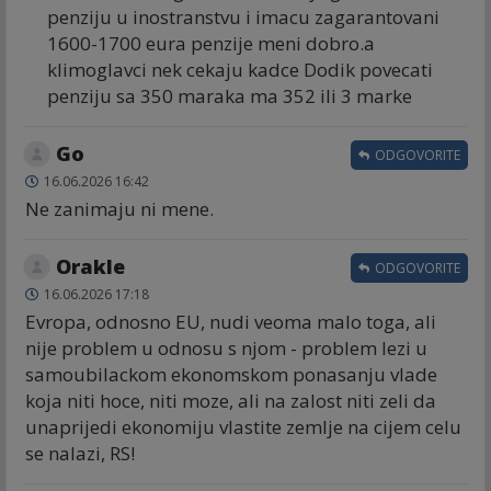
penziju u inostranstvu i imacu zagarantovani
1600-1700 eura penzije meni dobro.a
klimoglavci nek cekaju kadce Dodik povecati
penziju sa 350 maraka ma 352 ili 3 marke
Go
ODGOVORITE
16.06.2026 16:42
Ne zanimaju ni mene.
Orakle
ODGOVORITE
16.06.2026 17:18
Evropa, odnosno EU, nudi veoma malo toga, ali
nije problem u odnosu s njom - problem lezi u
samoubilackom ekonomskom ponasanju vlade
koja niti hoce, niti moze, ali na zalost niti zeli da
unaprijedi ekonomiju vlastite zemlje na cijem celu
se nalazi, RS!