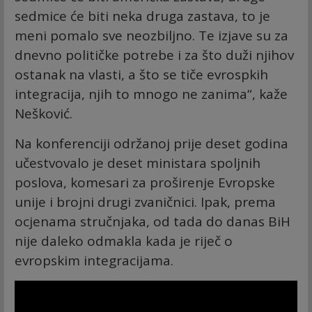
sedmice će biti neka druga zastava, to je
meni pomalo sve neozbiljno. Te izjave su za
dnevno političke potrebe i za što duži njihov
ostanak na vlasti, a što se tiče evrospkih
integracija, njih to mnogo ne zanima“, kaže
Nešković.
Na konferenciji održanoj prije deset godina
učestvovalo je deset ministara spoljnih
poslova, komesari za proširenje Evropske
unije i brojni drugi zvaničnici. Ipak, prema
ocjenama stručnjaka, od tada do danas BiH
nije daleko odmakla kada je riječ o
evropskim integracijama.