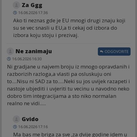
Za Ggg
16.06.2026 17:36
Ako ti neznas gde je EU mnogi drugi znaju koji
su se vec snasli u EU,a ti cekaj od izbora do
izbora koju stoju i prezivaj.
Ne zanimaju
ODGOVORITE
16.06.2026 16:30
Ni gradjane u najvem broju iz mnogo opravdanih i
razborizih razloga,a vlasti pa osluskuju oni
to....Nisu ni SAD za to.....Neki su jos uvijek razapeti i
nastoje ubjediti i uvjeriti tu vecinu u navodno neko
dobro tim integracijama a sto niko normalan
realno ne vidi.....
Gvido
16.06.2026 17:16
Ma bas me briga za sve ,za dvije godine idem u