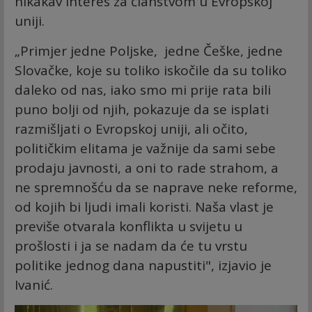
nikakav interes za članstvom u Evropskoj
uniji.
„Primjer jedne Poljske, jedne Češke, jedne
Slovačke, koje su toliko iskočile da su toliko
daleko od nas, iako smo mi prije rata bili
puno bolji od njih, pokazuje da se isplati
razmišljati o Evropskoj uniji, ali očito,
političkim elitama je važnije da sami sebe
prodaju javnosti, a oni to rade strahom, a
ne spremnošću da se naprave neke reforme,
od kojih bi ljudi imali koristi. Naša vlast je
previše otvarala konflikta u svijetu u
prošlosti i ja se nadam da će tu vrstu
politike jednog dana napustiti", izjavio je
Ivanić.