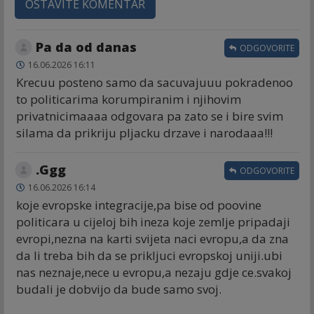
OSTAVITE KOMENTAR
Pa da od danas
ODGOVORITE
16.06.2026 16:11
Krecuu posteno samo da sacuvajuuu pokradenoo
to politicarima korumpiranim i njihovim
privatnicimaaaa odgovara pa zato se i bire svim
silama da prikriju pljacku drzave i narodaaa!!!
.Ggg
ODGOVORITE
16.06.2026 16:14
koje evropske integracije,pa bise od poovine
politicara u cijeloj bih ineza koje zemlje pripadaji
evropi,nezna na karti svijeta naci evropu,a da zna
da li treba bih da se prikljuci evropskoj uniji.ubi
nas neznaje,nece u evropu,a nezaju gdje ce.svakoj
budali je dobvijo da bude samo svoj.