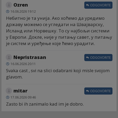
Ozren
ODGOVORITE
16.06.2026 19:12
Небитно је та унија. Ако хоћемо да уредимо
државу можемо се угледати на Швајварску,
Исланд или Норвешку. То су најбољи системи
у Европи. Докле, није у питању савет, у питању
је систем и уређење које ћемо урадити.
Nepristrasan
ODGOVORITE
16.06.2026 20:11
Svaka cast , svi na slici odabrani koji misle svojom
glavom.
mitar
ODGOVORITE
17.06.2026 09:46
Zasto bi ih zanimalo kad im je dobro.