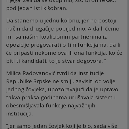
njega. Želi da se okupimo, što bi on rekao,
pod jedan isti kišobran.
Da stanemo u jednu kolonu, jer ne postoji
način da drugačije pobijedimo. A da li ćemo
mi sa našim koalicionim partnerima iz
opozicije pregovarati o tim funkcijama, da li
će pripasti nekome ova ili ona funkcija, ko će
biti ti kandidati, to je stvar dogovora. ”
Milica Radovanović tvrdi da institucije
Republike Srpske ne smiju zavisiti od volje
jednog čovjeka, upozoravajući da je upravo
takva praksa godinama urušavala sistem i
obesmišljavala funkcije najvažnijih
institucija.
“Jer samo jedan čovjek koji je bio, sada više