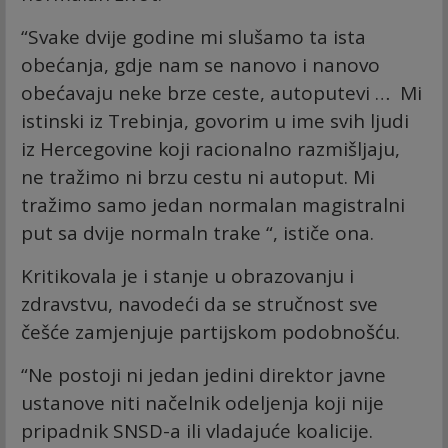
“Svake dvije godine mi slušamo ta ista
obećanja, gdje nam se nanovo i nanovo
obećavaju neke brze ceste, autoputevi … Mi
istinski iz Trebinja, govorim u ime svih ljudi
iz Hercegovine koji racionalno razmišljaju,
ne tražimo ni brzu cestu ni autoput. Mi
tražimo samo jedan normalan magistralni
put sa dvije normaln trake “, ističe ona.
Kritikovala je i stanje u obrazovanju i
zdravstvu, navodeći da se stručnost sve
češće zamjenjuje partijskom podobnošću.
“Ne postoji ni jedan jedini direktor javne
ustanove niti načelnik odeljenja koji nije
pripadnik SNSD-a ili vladajuće koalicije.