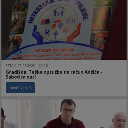
PETAK, 07.08.2026 | 22:56
Gradiška: Teške optužbe na račun Adžića -
Sabotira nas!
PROČITAJ VIŠE