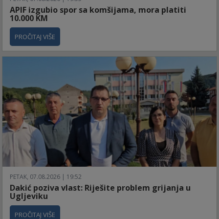
APIF izgubio spor sa komšijama, mora platiti
10.000 KM
PROČITAJ VIŠE
PETAK, 07.08.2026 | 19:52
Dakić poziva vlast: Riješite problem grijanja u
Ugljeviku
PROČITAJ VIŠE