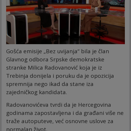
Gošća emisije „Bez uvijanja“ bila je član
Glavnog odbora Srpske demokratske
stranke Milica Radovanović koja je iz
Trebinja donijela i poruku da je opozicija
spremnija nego ikad da stane iza
zajedničkog kandidata.
Radovanovićeva tvrdi da je Hercegovina
godinama zapostavljena i da građani više ne
traže autoputeve, već osnovne uslove za
normalan život.