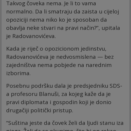
Takvog čoveka nema. Je li to vama
normalno. Da li smatraju da zaista u cijeloj
opoziciji nema niko ko je sposoban da
obavlja neke stvari na pravi način?”, upitala
je Radovanovićeva.
Kada je riječ o opozicionom jedinstvu,
Radovanovićeva je nedvosmislena — bez
zajedništva nema pobjede na narednim
izborima.
Posebnu podršku dala je predsjedniku SDS-
a profesoru Blanuši, za kojeg kaže da je
pravi diplomata i gospodin koji je donio
drugačiji politički pristup.
“Suština jeste da čovek želi da ljudi stanu iza