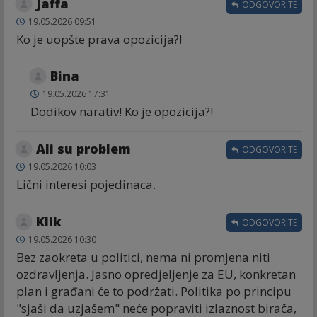
Jaffa
ODGOVORITE
19.05.2026 09:51
Ko je uopšte prava opozicija?!
Bina
19.05.2026 17:31
Dodikov narativ! Ko je opozicija?!
Ali su problem
ODGOVORITE
19.05.2026 10:03
Lični interesi pojedinaca.
Klik
ODGOVORITE
19.05.2026 10:30
Bez zaokreta u politici, nema ni promjena niti
ozdravljenja. Jasno opredjeljenje za EU, konkretan
plan i građani će to podržati. Politika po principu
"sjaši da uzjašem" neće popraviti izlaznost birača,