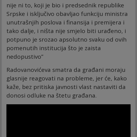
nije ni to, koji je bio i predsednik republike
Srpske i isključivo obavljao funkciju ministra
unutrašnjih poslova i finansija i premijera i
tako dalje, i ništa nije smjelo biti urađeno, i
potpuno je srozao apsolutno svaku od ovih
pomenutih institucija što je zaista
nedopustivo”
Radovanovićeva smatra da građani moraju
glasnije reagovati na probleme, jer će, kako
kaže, bez pritiska javnosti vlast nastaviti da
donosi odluke na štetu građana.