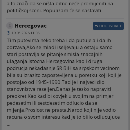
a to znači da se ništa bitno neće promijeniti na
političkoj sceni. Populizam će se nastaviti
Hercegovac
ODGOVORITE
19.05.2026 11:08
Tim putevima neko treba i da putuje a i da ih
odrzava,Ako se mladi iseljevaju a ostaju samo
stari postavlja se pitanje smisla znacajnih
ulaganja.Istocna Hercegovina kao i druga
podrucja nekadasnje SR BiH sa srpskom vecinom
bila su izrazito zapostevljena u poretku koji koji je
postojao od 1945-1990.Tad je i najveci dio
stanovnistva raseljen.Danas je tesko napraviti
preokret,Kao kad bi covjek u svojim na primjer
pedesetim ili sestdesetim odlucio da se
mijenja.Proslost ne prasta.Narod koji nije vodio
racuna o svom interesu kad je to biilo odlucujuce
...