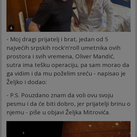
- Moj dragi prijatelj i brat, jedan od 5
najvećih srpskih rock'n'roll umetnika ovih
prostora i svih vremena, Oliver Mandić,
sutra ima tešku operaciju, pa sam morao da
ga vidim i da mu poželim sreću - napisao je
Željko i dodao:
- P.S. Pouzdano znam da voli ovu svoju
pesmu i da će biti dobro, jer prijatelji brinu o
njemu - piše u objavi Željka Mitrovića.