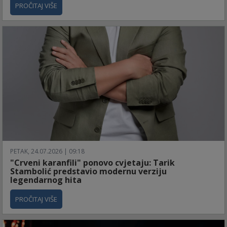
PROČITAJ VIŠE
PETAK, 24.07.2026 | 09:18
"Crveni karanfili" ponovo cvjetaju: Tarik
Stambolić predstavio modernu verziju
legendarnog hita
PROČITAJ VIŠE