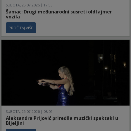
SUBOTA, 25.07.2026 | 17:53
Šamac: Drugi međunarodni susreti oldtajmer
vozila
PROČITAJ VIŠE
SUBOTA, 25.07.2026 | 08:05
Aleksandra Prijović priredila muzički spektakl u
Bijeljini