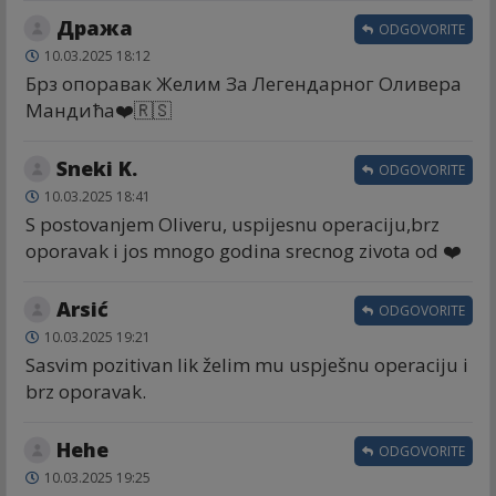
Дража
ODGOVORITE
10.03.2025 18:12
Брз опоравак Желим За Легендарног Оливера
Мандића❤️🇷🇸
Sneki K.
ODGOVORITE
10.03.2025 18:41
S postovanjem Oliveru, uspijesnu operaciju,brz
oporavak i jos mnogo godina srecnog zivota od ❤️
Arsić
ODGOVORITE
10.03.2025 19:21
Sasvim pozitivan lik želim mu uspješnu operaciju i
brz oporavak.
Hehe
ODGOVORITE
10.03.2025 19:25