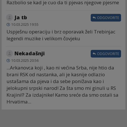
Razbolio se kad je cuo da ti pjevas njegove pjesme
Ja tb
ODGOVORITE
10.03.2025 19:55
Uspješnu operaciju i brz oporavak želi Trebinjac
legendi muzike i velikom čovjeku
Nekadašnji
ODGOVORITE
10.03.2025 20:56
...Arkanovca koji , kao ni većina Srba, nije htio da
brani RSK od nastanka, ali je kasnije odlazio
ustašama da pjeva i da sebe ponižava kao i
jelokupni srpski narod! Za šta smo mi ginuli u RS
Krajini!? Za izdajnike! Kamo sreće da smo ostali sa
Hrvatima...