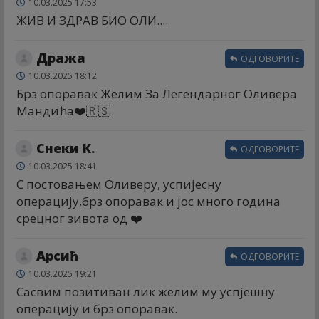
10.03.2025 17:53
ЖИВ И ЗДРАВ БИО ОЛИ....
Дража
ОДГОВОРИТЕ
10.03.2025 18:12
Брз опоравак Желим За Легендарног Оливера
Мандића❤️🇷🇸
Снеки К.
ОДГОВОРИТЕ
10.03.2025 18:41
С постовањем Оливеру, успијесну
операцију,брз опоравак и јос много година
срецног зивота од ❤️
Арсић
ОДГОВОРИТЕ
10.03.2025 19:21
Сасвим позитиван лик желим му успјешну
операцију и брз опоравак.