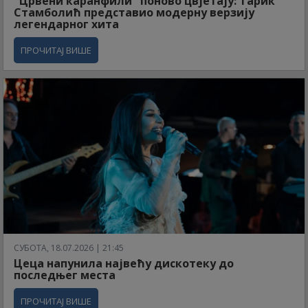
"Црвени каранфили" поново цвјетају: Тарик
Стамболић представио модерну верзију
легендарног хита
ПРОЧИТАЈ ВИШЕ
СУБОТА, 18.07.2026 | 21:45
Цеца напунила највећу дискотеку до
последњег места
ПРОЧИТАЈ ВИШЕ