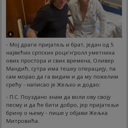
- Мој драги пријатељ и брат, један од 5
највећих српских роцк'н'ролл уметника
ових простора и свих времена, Оливер
Мандић, сутра има тешку операцију, па
сам морао да га видим и да му пожелим
срећу - написао је Жељко и додао:
- П.С. Поуздано знам да воли ову своју
песму и да ће бити добро, јер пријатељи
брину о њему - пише у објави Жељка
Митровића.