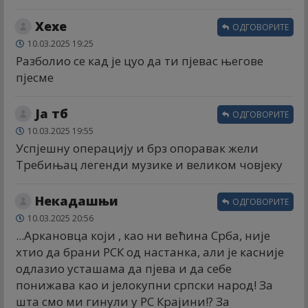
Хехе
ОДГОВОРИТЕ
10.03.2025 19:25
Разболио се кад је цуо да ти пјевас његове
пјесме
Ја тб
ОДГОВОРИТЕ
10.03.2025 19:55
Успјешну операцију и брз опоравак жели
Требињац легенди музике и великом човјеку
Некадашњи
ОДГОВОРИТЕ
10.03.2025 20:56
...Аркановца који , као ни већина Срба, није
хтио да брани РСК од настанка, али је касније
одлазио усташама да пјева и да себе
понижава као и јелокупни српски народ! За
шта смо ми гинули у РС Крајини!? За