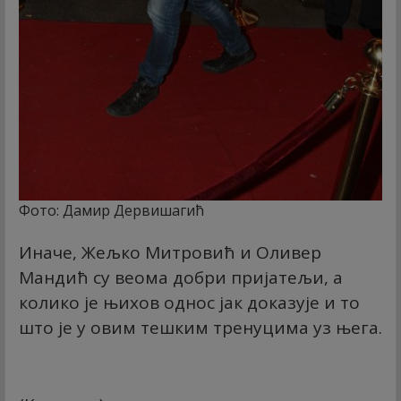
Фото: Дамир Дервишагић
Иначе, Жељко Митровић и Оливер
Мандић су веома добри пријатељи, а
колико је њихов однос јак доказује и то
што је у овим тешким тренуцима уз њега.