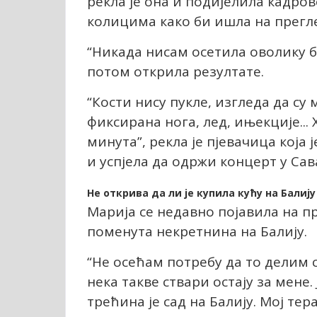
рекла је она и подијелила кадров
колицима како би ишла на прегл
“Никада нисам осетила оволику бо
потом открила резултате.
“Кости нису пукле, изгледа да с
фиксирана нога, лед, ињекције...
минута”, рекла је пјевачица која
и успјела да одржи концерт у Сав
Не открива да ли је купила кућу на Балију
Марија се недавно појавила на пр
поменута некретнина на Балију.
“Не осећам потребу да то делим са
нека такве ствари остају за мене.
трећина је сад на Балију. Мој тер