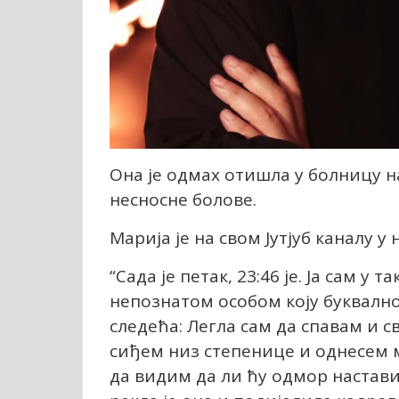
Она је одмах отишла у болницу на
несносне болове.
Марија је на свом Јутјуб каналу у
“Сада је петак, 23:46 је. Ја сам у 
непознатом особом коју буквално 
следећа: Легла сам да спавам и св
сиђем низ степенице и однесем м
да видим да ли ћу одмор настави