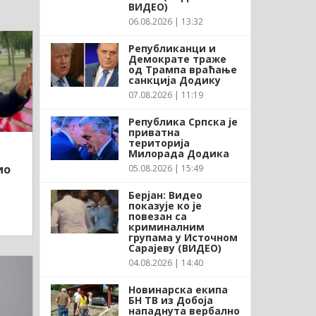
ВИДЕО)
06.08.2026 | 13:32
Републиканци и
Демократе траже
од Трампа враћање
санкција Додику
07.08.2026 | 11:19
Република Српска је
приватна
територија
Милорада Додика
ио
05.08.2026 | 15:49
Берјан: Видео
показује ко је
повезан са
криминалним
групама у Источном
Сарајеву (ВИДЕО)
04.08.2026 | 14:40
Новинарска екипа
БН ТВ из Добоја
нападнута вербално