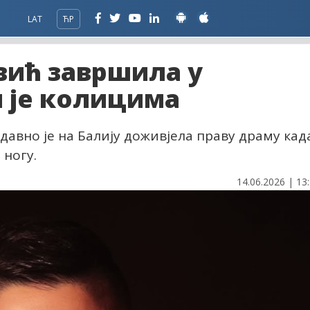
LAT
ЋР
ић завршила у
 је колицима
авно је на Балију доживјела праву драму кад
 ногу.
14.06.2026 | 13