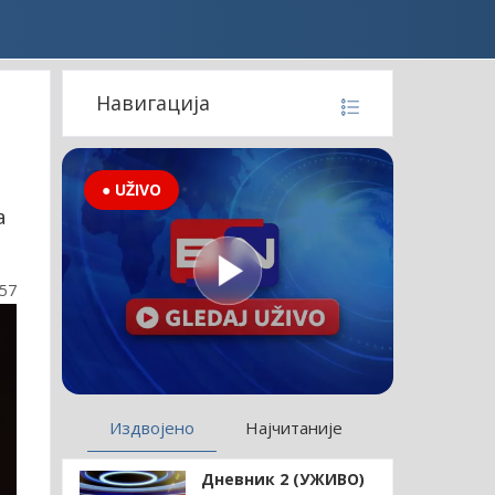
Навигација
● UŽIVO
а
:57
Издвојено
Најчитаније
Дневник 2 (УЖИВО)