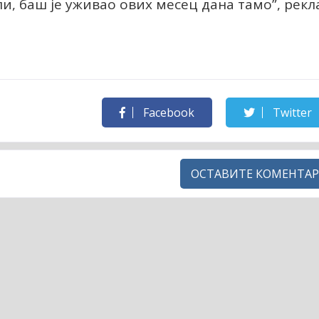
али, баш је уживао ових месец дана тамо”, рекл
Facebook
Twitter
ОСТАВИТЕ КОМЕНТАР