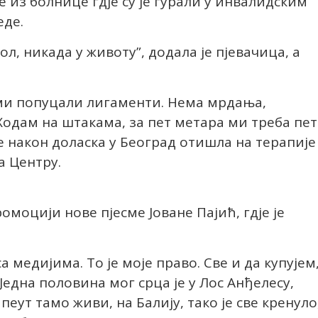
е из болнице гдје су је гурали у инвалидским
еде.
л, никада у животу”, додала је пјевачица, а
у ми попуцали лигаменти. Нема мрдања,
 Ходам на штакама, за пет метара ми треба пет
 је након доласка у Београд отишла на терапије
а Центру.
омоцији нове пјесме Јоване Пајић, гдје је
 медијима. То је моје право. Све и да купујем
 Једна половина мог срца је у Лос Анђелесу,
апеут тамо живи, на Балију, тако је све кренуло