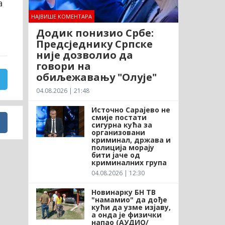
а
НАЈВИШЕ КОМЕНТАРА
Додик понизио Србе:
Предсједнику Српске
није дозволио да
говори на
обиљежавању "Олује"
04.08.2026 | 21:48
Источно Сарајево не
смије постати
сигурна кућа за
организовани
криминал, држава и
полиција морају
бити јаче од
криминалних група
04.08.2026 | 12:30
Новинарку БН ТВ
"намамио" да дође
кући да узме изјаву,
а онда је физички
напао (АУДИО/