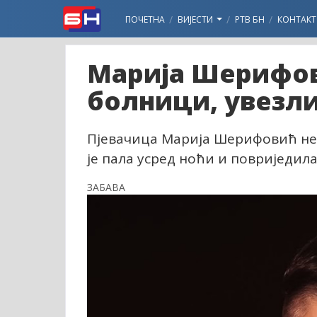
ПОЧЕТНА
ВИЈЕСТИ
РТВ БН
КОНТАКТ
Марија Шерифов
болници, увезли
Пјевачица Марија Шерифовић нед
је пала усред ноћи и повриједила
ЗАБАВА