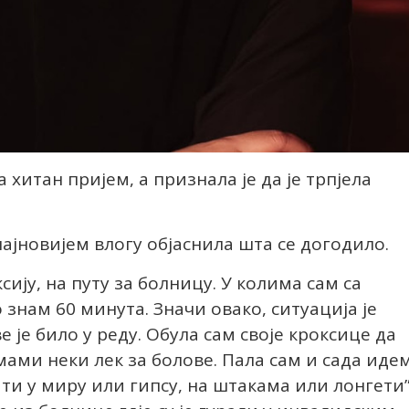
 хитан пријем, а признала је да је трпјела
 најновијем влогу објаснила шта се догодило.
таксију, на путу за болницу. У колима сам са
знам 60 минута. Значи овако, ситуација је
е је било у реду. Обула сам своје кроксице да
ами неки лек за болове. Пала сам и сада иде
ти у миру или гипсу, на штакама или лонгети”