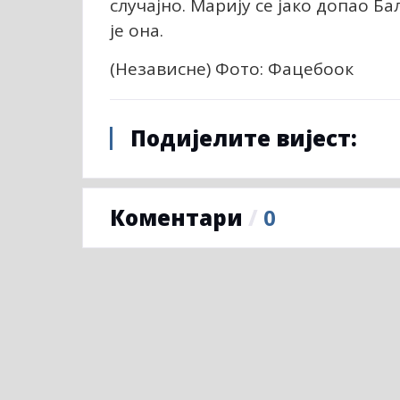
случајно. Марију се јако допао Б
је она.
(Независне) Фото: Фацебоок
Подијелите вијест:
Коментари
/
0