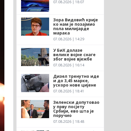
07.08.2026 | 18:07
Зора Видовић крије
ко нам је позајмио
пола милијарде
марака
07.08.2026 | 14:29
У БиХ долазе
велике војне снаге
због војне вјежбе
07.08.2026 | 16:14
Дизел тренутно иде
и до 3,45 марке,
ускоро нове цијене
07.08.2026 | 18:41
Зеленски допутовао
у прву посјету
Србији, ево шта је
поручио
07.08.2026 | 18:48