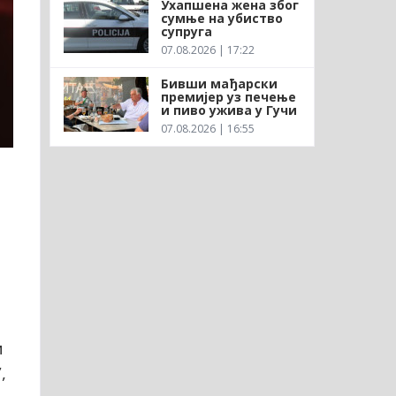
Ухапшена жена због
сумње на убиство
супруга
07.08.2026 | 17:22
Бивши мађарски
премијер уз печење
и пиво ужива у Гучи
07.08.2026 | 16:55
м
,