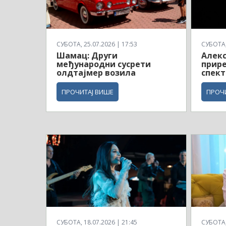
СУБОТА, 25.07.2026 | 17:53
СУБОТА, 
Шамац: Други
Алекс
међународни сусрети
прир
олдтајмер возила
спект
ПРОЧИТАЈ ВИШЕ
ПРОЧ
СУБОТА, 18.07.2026 | 21:45
СУБОТА, 