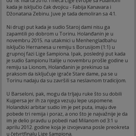
od 18. marta 2010. i meča Lige Evrope sa Fulamom
kada je isključio čak dvojicu - Fabija Kanavara i
Džonatana Zebinu. Juve je tada demoliran sa 4:1.
Ni drugi put kada je sudio Staroj dami nisu ga
zapamtili po dobrom u Torinu. Holanđanin je u
novembru 2015. na utakmici u Menhengladbahu
isključio Hernanesa u remiju s Borusijom (1:1) u
grupnoj fazi Lige šampiona. Ipak, poslednji put kada
je sudio šampionu Italije u novembru prošle godine u
remiju sa Lionom, Holanđanin je prekinuo sa
praksom da isključuje igrače Stare dame, pa se u
Torinu nadaju da su završili sa neslavnom tradicijom.
U Barseloni, pak, mogu da trljaju ruke što su dobili
Kujpersa jer ih za njega vezuju lepe uspomene.
Holandski arbitar sudio im je pet puta, imaju dve
pobede tri remija i poraz, a ono što je najvažnije je da
im je delio pravdu u pobedi nad Milanom od 3:1 u
aprilu 2012. godine koja je izvojevana posle preokreta
u četvrtfinalu Lige šampiona.