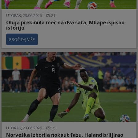
UTORAK, 23.06.2026 | 05:21
Oluja prekinula meč na dva sata, Mbape ispisao
istoriju
PROČITAJ VIŠE
UTORAK, 23.06.2026 | 05:15
Norveška izborila nokaut fazu, Haland briljirao