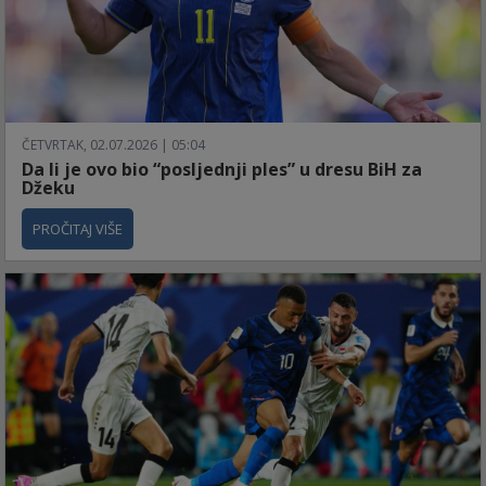
ČETVRTAK, 02.07.2026 | 05:04
Da li je ovo bio “posljednji ples” u dresu BiH za
Džeku
PROČITAJ VIŠE