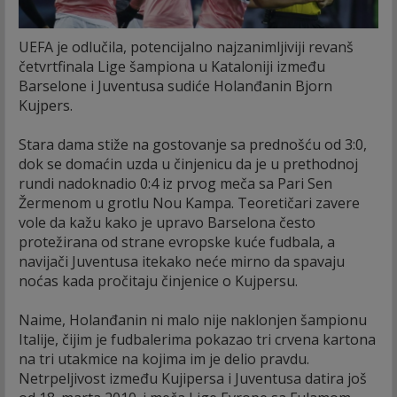
UEFA je odlučila, potencijalno najzanimljiviji revanš
četvrtfinala Lige šampiona u Kataloniji između
Barselone i Juventusa sudiće Holanđanin Bjorn
Kujpers.
Stara dama stiže na gostovanje sa prednošću od 3:0,
dok se domaćin uzda u činjenicu da je u prethodnoj
rundi nadoknadio 0:4 iz prvog meča sa Pari Sen
Žermenom u grotlu Nou Kampa. Teoretičari zavere
vole da kažu kako je upravo Barselona često
protežirana od strane evropske kuće fudbala, a
navijači Juventusa itekako neće mirno da spavaju
noćas kada pročitaju činjenice o Kujpersu.
Naime, Holanđanin ni malo nije naklonjen šampionu
Italije, čijim je fudbalerima pokazao tri crvena kartona
na tri utakmice na kojima im je delio pravdu.
Netrpeljivost između Kujipersa i Juventusa datira još