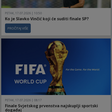
PETAK, 17.07.2026 | 10:50
Ko je Slavko Vinčić koji će suditi finale SP?
PROČITAJ VIŠE
PETAK, 17.07.2026 | 08:17
Finale Svjetskog prvenstva najskuplji sportski
događaj