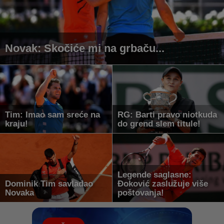
Novak: Skočiće mi na grbaču...
Tim: Imao sam sreće na
RG: Barti pravo niotkuda
kraju!
do grend slem titule!
Legende saglasne:
Dominik Tim savladao
Đoković zaslužuje više
Novaka
poštovanja!