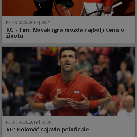
PETAK, 07.06.2019 | 08:21
RG - Tim: Novak igra možda najbolji tenis u
životu!
PETAK, 07.06.2019 | 00:00
RG: Đoković najavio polufinale...