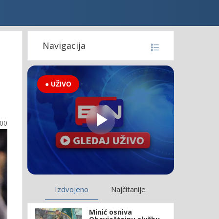
Navigacija
● UŽIVO
:00
Izdvojeno
Najčitanije
Minić osniva