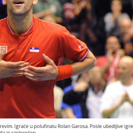
vim. Igraće u polufinalu Rolan Garosa. Posle ubedljive igre
 je rasterećen...