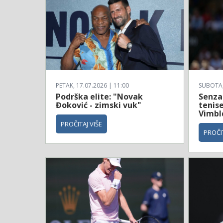
PETAK, 17.07.2026 | 11:00
SUBOTA, 
Podrška elite: "Novak
Senzac
Đoković - zimski vuk"
tenise
Vimbl
PROČITAJ VIŠE
PROČIT