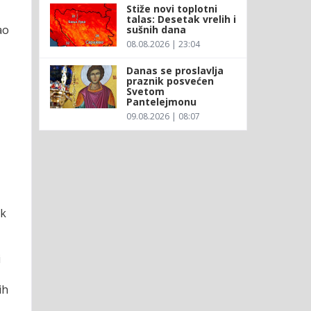
Stiže novi toplotni
talas: Desetak vrelih i
ao
sušnih dana
08.08.2026 | 23:04
Danas se proslavlja
praznik posvećen
Svetom
Pantelejmonu
09.08.2026 | 08:07
ik
i
ih