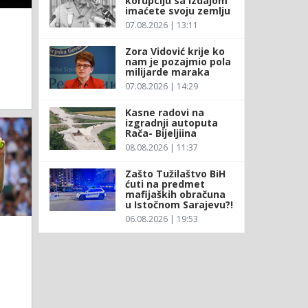
korupciju sa izdajom
imaćete svoju zemlju
07.08.2026 | 13:11
Zora Vidović krije ko
nam je pozajmio pola
milijarde maraka
07.08.2026 | 14:29
Kasne radovi na
izgradnji autoputa
Rača- Bijeljiina
08.08.2026 | 11:37
Zašto Tužilaštvo BiH
ćuti na predmet
mafijaških obračuna
u Istočnom Sarajevu?!
06.08.2026 | 19:53