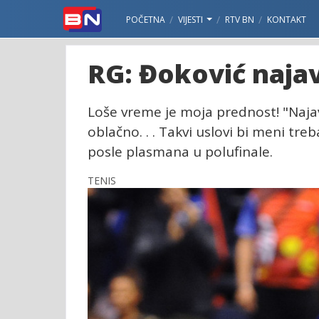
POČETNA
VIJESTI
RTV BN
KONTAKT
RG: Đoković najav
Loše vreme je moja prednost! "Najav
oblačno. . . Takvi uslovi bi meni tre
posle plasmana u polufinale.
TENIS