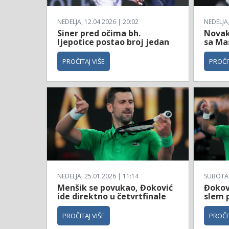
NEDELJA, 12.04.2026 | 20:02
NEDELJA,
Siner pred očima bh.
Novak
ljepotice postao broj jedan
sa Ma
PROČITAJ VIŠE
PROČIT
NEDELJA, 25.01.2026 | 11:14
SUBOTA, 
Menšik se povukao, Đoković
Đokovi
ide direktno u četvrtfinale
slem 
PROČITAJ VIŠE
PROČIT