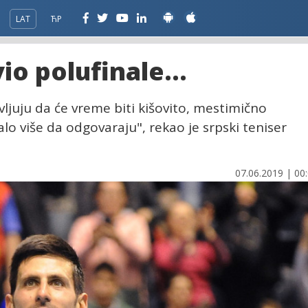
LAT
ЋР
io polufinale...
ljuju da će vreme biti kišovito, mestimično
balo više da odgovaraju", rekao je srpski teniser
07.06.2019 | 00