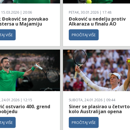
 15.03.2026 | 20:06
PETAK, 30.01.2026 | 17:48
 Đoković se povukao
Đoković u nedelju protiv
stersa u Majamiju
Alkaraza u finalu AO
AJ VIŠE
PROČITAJ VIŠE
24.01.2026 | 12:15
SUBOTA, 24.01.2026 | 09:44
ć ostvario 400. grend
Siner se plasirao u četvrto
pobjedu
kolo Australijan opena
AJ VIŠE
PROČITAJ VIŠE