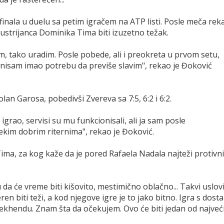
ufinala u duelu sa petim igračem na ATP listi. Posle meča rek
 Austrijanca Dominika Tima biti izuzetno težak.
am, tako uradim. Posle pobede, ali i preokreta u prvom setu,
 nisam imao potrebu da previše slavim", rekao je Đoković
lan Garosa, pobedivši Zvereva sa 7:5, 6:2 i 6:2.
grao, servisi su mu funkcionisali, ali ja sam posle
ekim dobrim riternima", rekao je Đoković.
 Tima, za kog kaže da je pored Rafaela Nadala najteži protivn
 da će vreme biti kišovito, mestimično oblačno... Takvi uslov
ren biti teži, a kod njegove igre je to jako bitno. Igra s dosta
u bekhendu. Znam šta da očekujem. Ovo će biti jedan od najveć