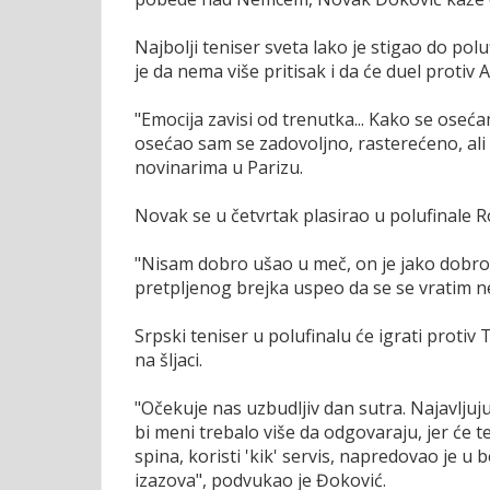
Najbolji teniser sveta lako je stigao do pol
je da nema više pritisak i da će duel protiv
"Emocija zavisi od trenutka... Kako se oseć
osećao sam se zadovoljno, rasterećeno, ali
novinarima u Parizu.
Novak se u četvrtak plasirao u polufinale Ro
"Nisam dobro ušao u meč, on je jako dobro i
pretpljenog brejka uspeo da se se vratim n
Srpski teniser u polufinalu će igrati protiv
na šljaci.
"Očekuje nas uzbudljiv dan sutra. Najavljuju
bi meni trebalo više da odgovaraju, jer će te
spina, koristi 'kik' servis, napredovao je 
izazova", podvukao je Đoković.