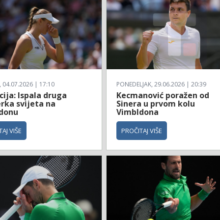
04.07.2026 | 17:10
PONEDELJAK, 29.06.2026 | 20:39
ija: Ispala druga
Kecmanović poražen od
rka svijeta na
Sinera u prvom kolu
donu
Vimbldona
AJ VIŠE
PROČITAJ VIŠE