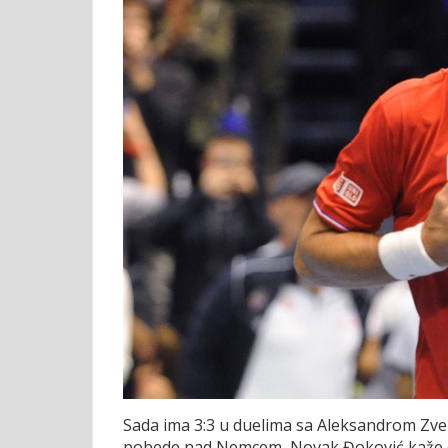
Sada ima 3:3 u duelima sa Aleksandrom Zvere
pobede nad Nemcem, Novak Đoković kaže da