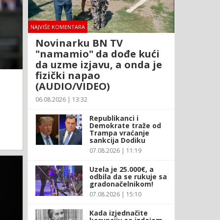
NAJVIŠE KOMENTARA
Novinarku BN TV
"namamio" da dođe kući
da uzme izjavu, a onda je
fizički napao
(AUDIO/VIDEO)
06.08.2026 | 13:32
Republikanci i
Demokrate traže od
Trampa vraćanje
sankcija Dodiku
07.08.2026 | 11:19
Uzela je 25.000€, a
odbila da se rukuje sa
gradonačelnikom!
07.08.2026 | 15:10
Kada izjednačite