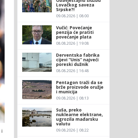
Obavještajnu službu
Lovačkog saveza
Srpske?!
09.08.2026 | 08:00
Vučić: Povećanje
penzija će pratiti
povećanje plata
08.08.2026 | 19:08
Derventska fabrika
cijevi “Unis” najveći
poreski dužnik
08.08.2026 | 16:48
Pentagon traži da se
brže proizvode oružje
i municija
09.08.2026 | 08:13
Suša, preko
nuklearne elektrane,
ugrozila mađarsku
valutu
 i
09.08.2026 | 08:22