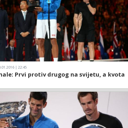
.01.2016 | 22:45
inale: Prvi protiv drugog na svijetu, a kvota