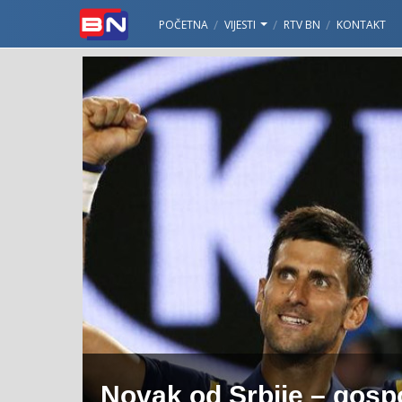
POČETNA
VIJESTI
RTV BN
KONTAKT
Novak od Srbije – gosp