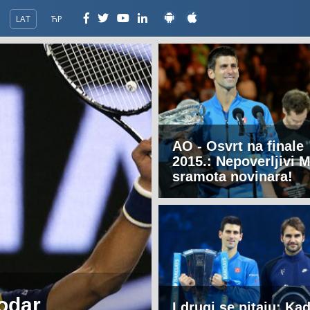
LAT
ЋР
AO - Osvrt na finale
2015.: Nepoverljivi M
sramota novinara!
odar
I drugi se pitaju: Ka