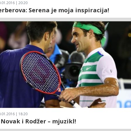
.01.2016 | 20:20
erberova: Serena je moja inspiracija!
.01.2016 | 18:20
 Novak i Rodžer – mjuzikl!