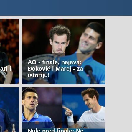
AO - finale, najava:
ari i
Đoković i Marej - za
istoriju!
d
Nole pred finale: Ne