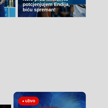
potcjenjujem Endija,
biću spreman!
● UŽIVO