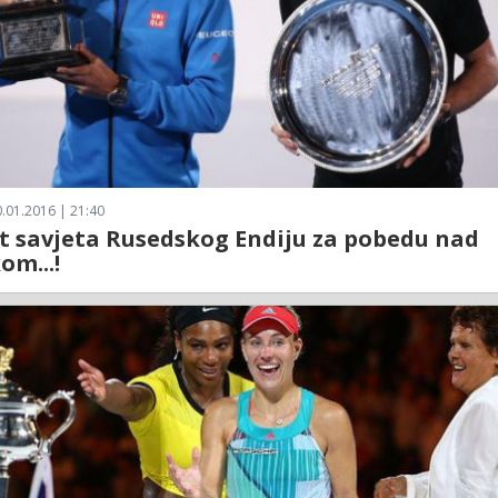
.01.2016 | 21:40
t savjeta Rusedskog Endiju za pobedu nad
m...!