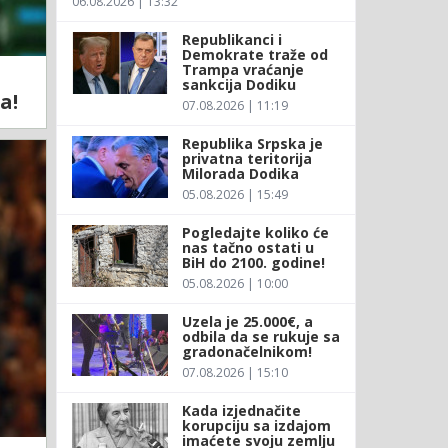
06.08.2026 | 13:32
Republikanci i
Demokrate traže od
Trampa vraćanje
sankcija Dodiku
a!
07.08.2026 | 11:19
Republika Srpska je
privatna teritorija
Milorada Dodika
05.08.2026 | 15:49
Pogledajte koliko će
nas tačno ostati u
BiH do 2100. godine!
05.08.2026 | 10:00
Uzela je 25.000€, a
odbila da se rukuje sa
gradonačelnikom!
07.08.2026 | 15:10
Kada izjednačite
korupciju sa izdajom
imaćete svoju zemlju