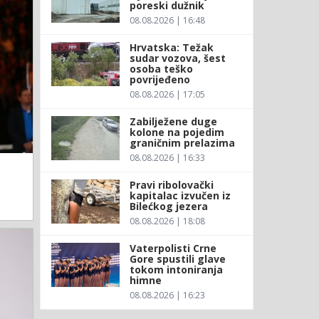
poreski dužnik
08.08.2026 | 16:48
Hrvatska: Težak
sudar vozova, šest
osoba teško
povrijeđeno
08.08.2026 | 17:05
Zabilježene duge
kolone na pojedim
graničnim prelazima
08.08.2026 | 16:33
Pravi ribolovački
kapitalac izvučen iz
Bilećkog jezera
08.08.2026 | 18:08
Vaterpolisti Crne
Gore spustili glave
tokom intoniranja
himne
08.08.2026 | 16:23