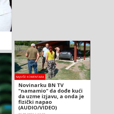
NAJVIŠE KOMENTARA
Novinarku BN TV
"namamio" da dođe kući
da uzme izjavu, a onda je
fizički napao
(AUDIO/VIDEO)