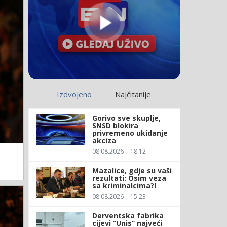
Izdvojeno
Najčitanije
Gorivo sve skuplje,
SNSD blokira
privremeno ukidanje
akciza
08.08.2026 | 18:12
Mazalice, gdje su vaši
rezultati: Osim veza
sa kriminalcima?!
08.08.2026 | 15:23
Derventska fabrika
cijevi “Unis” najveći