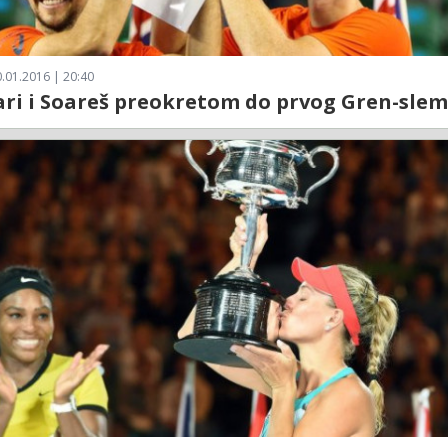
.01.2016 | 20:40
ri i Soareš preokretom do prvog Gren-slem