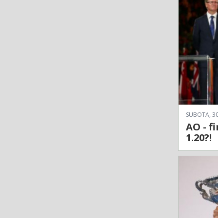
SUBOTA, 30
AO - f
1.20?!