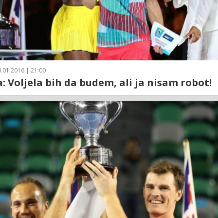
.01.2016 | 21:00
: Voljela bih da budem, ali ja nisam robot!