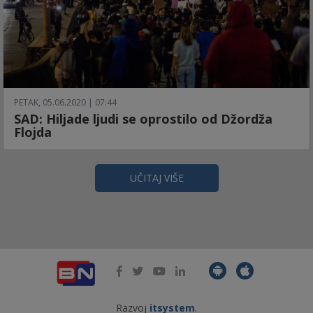
PETAK, 05.06.2020 | 07:44
SAD: Hiljade ljudi se oprostilo od Džordža
Flojda
UČITAJ VIŠE
Razvoj
itsystem
.