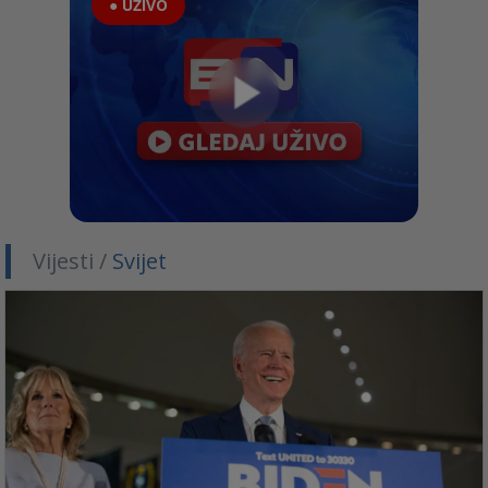
● UŽIVO
Vijesti /
Svijet