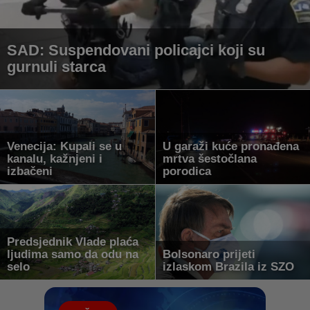
SAD: Suspendovani policajci koji su
gurnuli starca
Venecija: Kupali se u
U garaži kuće pronađena
kanalu, kažnjeni i
mrtva šestočlana
izbačeni
porodica
Predsjednik Vlade plaća
ljudima samo da odu na
Bolsonaro prijeti
selo
izlaskom Brazila iz SZO