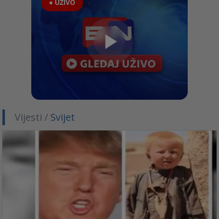
● UŽIVO
Vijesti /
Svijet