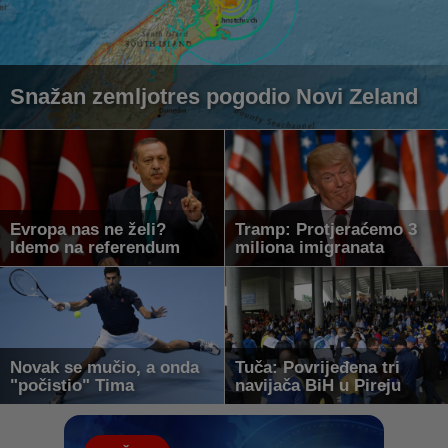
Snažan zemljotres pogodio Novi Zeland
Evropa nas ne želi?
Tramp: Protjeraćemo 3
Idemo na referendum
miliona imigranata
Novak se mučio, a onda
Tuča: Povrijeđena tri
"počistio" Tima
navijača BiH u Pireju