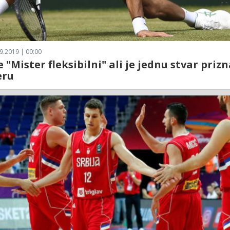
9.2019 | 00:00
e "Mister fleksibilni" ali je jednu stvar priz
eru