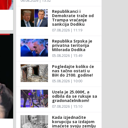
06.08.2026 | 13:32
Republikanci i
Demokrate traže od
Trampa vraćanje
sankcija Dodiku
07.08.2026 | 11:19
Republika Srpska je
privatna teritorija
Milorada Dodika
05.08.2026 | 15:49
Pogledajte koliko će
nas tačno ostati u
BiH do 2100. godine!
05.08.2026 | 10:00
Uzela je 25.000€, a
odbila da se rukuje sa
gradonačelnikom!
07.08.2026 | 15:10
Kada izjednačite
korupciju sa izdajom
imaćete svoju zemlju