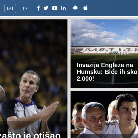
LAT
ЋР
Invazija Engleza na
Humsku: Biće ih sko
2.000!
ašto je otišao