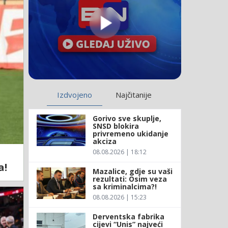
Izdvojeno
Najčitanije
Gorivo sve skuplje,
SNSD blokira
privremeno ukidanje
akciza
08.08.2026 | 18:12
a!
Mazalice, gdje su vaši
rezultati: Osim veza
sa kriminalcima?!
08.08.2026 | 15:23
Derventska fabrika
cijevi “Unis” najveći