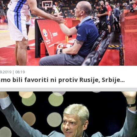
9.2019 | 08:19
mo bili favoriti ni protiv Rusije, Srbije...