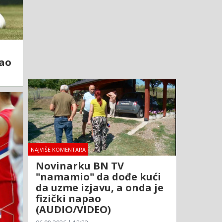
nao
NAJVIŠE KOMENTARA
Novinarku BN TV
"namamio" da dođe kući
da uzme izjavu, a onda je
fizički napao
(AUDIO/VIDEO)