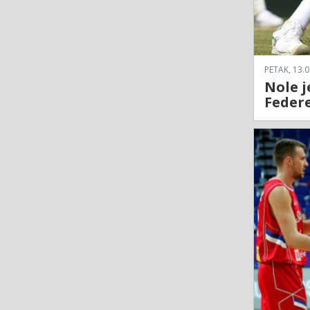
PETAK, 13.0
Nole j
Feder