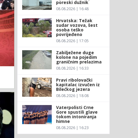
poreski dužnik
08.08.2026 | 16:48
Hrvatska: Težak
sudar vozova, šest
osoba teško
povrijeđeno
08.08.2026 | 17:05
Zabilježene duge
kolone na pojedim
graničnim prelazima
08.08.2026 | 16:33
Pravi ribolovački
kapitalac izvučen iz
Bilećkog jezera
08.08.2026 | 18:08
Vaterpolisti Crne
Gore spustili glave
tokom intoniranja
himne
08.08.2026 | 16:23