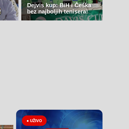
Dejvis kup: BiH i Češka
!
bez najboljih tenisera!
● UŽIVO