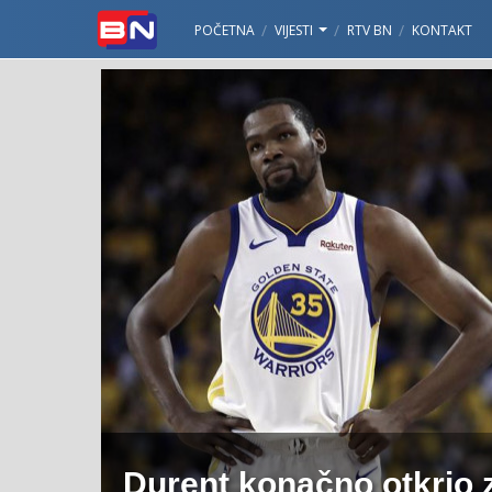
POČETNA
VIJESTI
RTV BN
KONTAKT
Durent konačno otkrio z