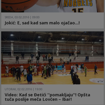
SREDA, 03.02.2016 | 09:00
Jokić: E, sad kad sam malo ojačao...!
UTORAK, 02.02.2016 | 19:00
Video: Kad se Đetići ''pomakljaju''! Opšta
tuča poslije meča Lovćen – Ibar!