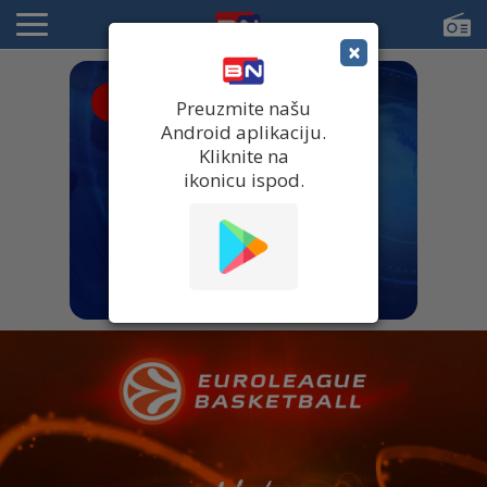
×
● UŽIVO
Preuzmite našu
Android aplikaciju.
Kliknite na
ikonicu ispod.