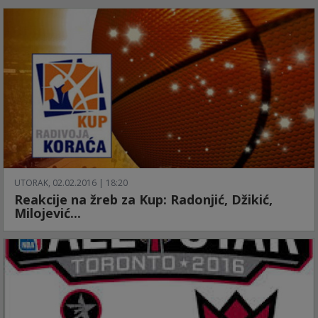
UTORAK, 02.02.2016 | 18:20
Reakcije na žreb za Kup: Radonjić, Džikić,
Milojević...