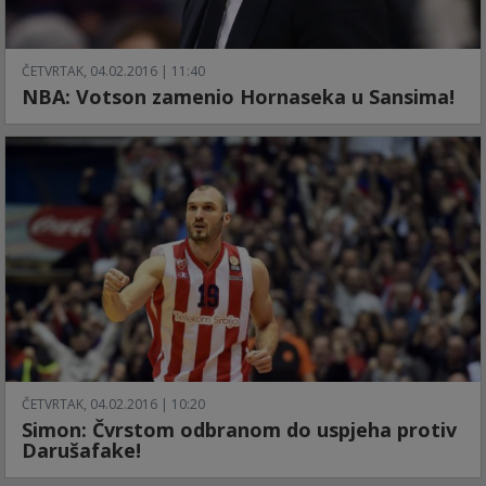
ČETVRTAK, 04.02.2016 | 11:40
NBA: Votson zamenio Hornaseka u Sansima!
ČETVRTAK, 04.02.2016 | 10:20
Simon: Čvrstom odbranom do uspjeha protiv
Darušafake!