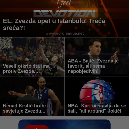
EL: Zvezda opet u Istanbulu! Treća
sreća?!
ABA - Bajić: Zvezda je
Veseli otkrio šta ima
favorit, ali nema
protiv Zvezde...!
nepobjedivih!
Nenad Krstić hrabri i
NBA: Kari nastavlja da se
savjetuje Zvezdu...
šali, ''all around'' Jokić!