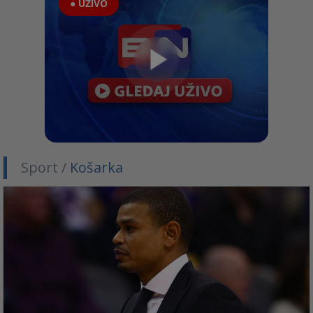
● UŽIVO
Sport /
Košarka