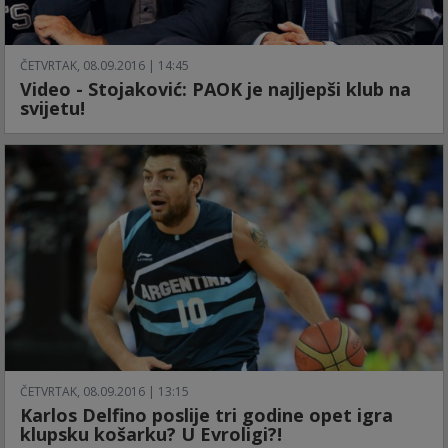
ČETVRTAK, 08.09.2016 | 14:45
Video - Stojaković: PAOK je najljepši klub na
svijetu!
ČETVRTAK, 08.09.2016 | 13:15
Karlos Delfino poslije tri godine opet igra
klupsku košarku? U Evroligi?!