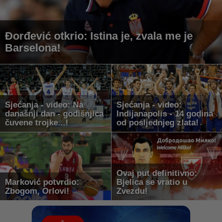
Đorđević otkrio: Istina je, zvala me je
Barselona!
Sjećanja - video: Na
Sjećanja - video:
današnji dan - godišnjica
Indijanapolis - 14 godina
čuvene trojke...!
od posljednjeg zlata!
Ovaj put definitivno:
Marković potvrdio:
Bjelica se vratio u
Zbogom, Orlovi!
Zvezdu!