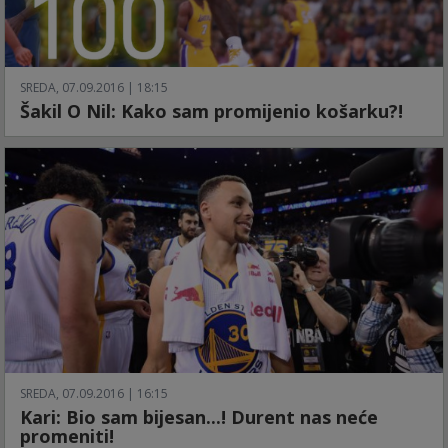
SREDA, 07.09.2016 | 18:15
Šakil O Nil: Kako sam promijenio košarku?!
SREDA, 07.09.2016 | 16:15
Kari: Bio sam bijesan...! Durent nas neće
promeniti!