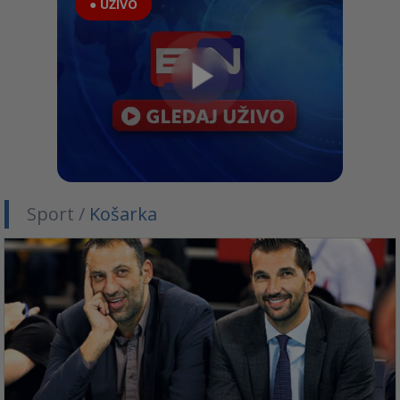
● UŽIVO
Sport /
Košarka