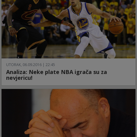
UTORAK, 06.09.2016 | 22:45
Analiza: Neke plate NBA igrača su za
nevjericu!