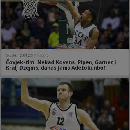
SREDA, 12.04.2017 | 15:45
Čovjek-tim: Nekad Kovens, Pipen, Garnet i
Kralj Džejms, danas Janis Adetokunbo!