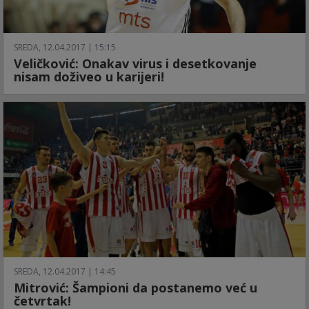
SREDA, 12.04.2017 | 15:15
Veličković: Onakav virus i desetkovanje
nisam doživeo u karijeri!
SREDA, 12.04.2017 | 14:45
Mitrović: Šampioni da postanemo već u
četvrtak!