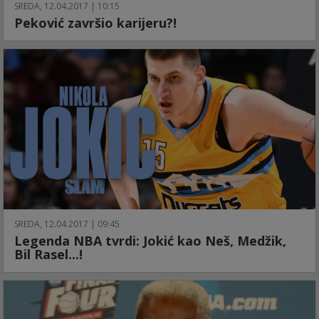
SREDA, 12.04.2017 | 10:15
Peković završio karijeru?!
SREDA, 12.04.2017 | 09:45
Legenda NBA tvrdi: Jokić kao Neš, Medžik,
Bil Rasel...!