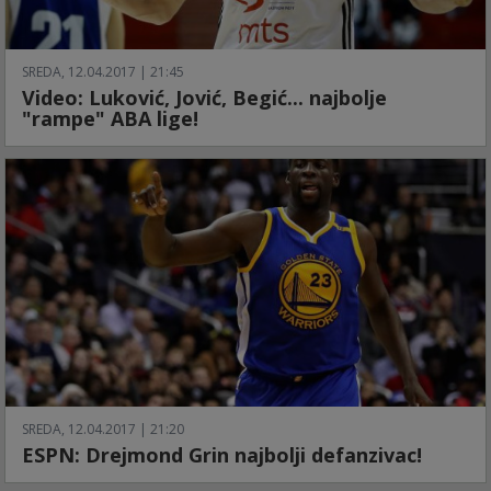
SREDA, 12.04.2017 | 21:45
Video: Luković, Jović, Begić... najbolje
"rampe" ABA lige!
SREDA, 12.04.2017 | 21:20
ESPN: Drejmond Grin najbolji defanzivac!