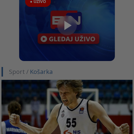
● UŽIVO
Sport /
Košarka