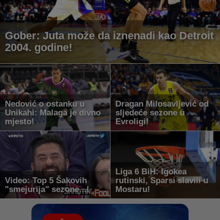
Gober: Juta može da iznenadi kao Detroit
2004. godine!
Nedović o ostanku u
Dragan Milosavljević od
Unikahi: Malaga je divno
sljedeće sezone u
mjesto!
Evroligi!
Liga 6 BiH: Igokea
Video: Top 5 Šakovih
rutinski, Sparsi slavili u
"smejurija" sezone...!
Mostaru!