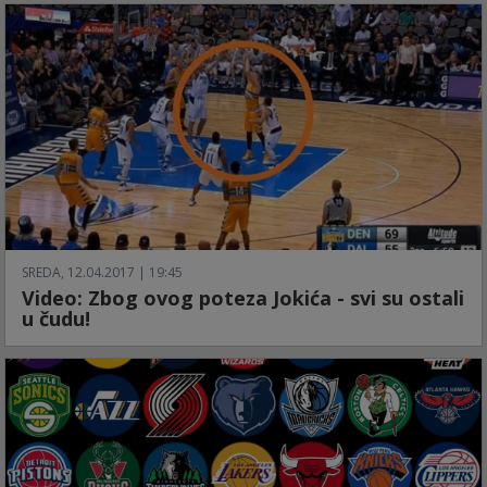
SREDA, 12.04.2017 | 19:45
Video: Zbog ovog poteza Jokića - svi su ostali
u čudu!