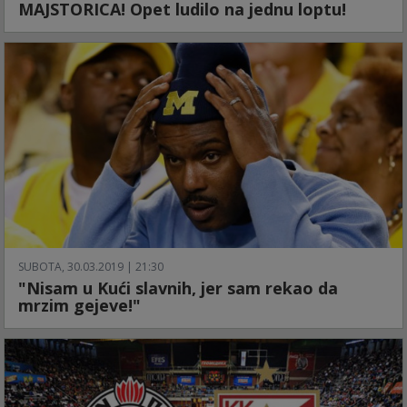
MAJSTORICA! Opet ludilo na jednu loptu!
SUBOTA, 30.03.2019 | 21:30
"Nisam u Kući slavnih, jer sam rekao da
mrzim gejeve!"