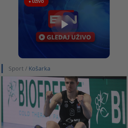
● UŽIVO
Sport /
Košarka