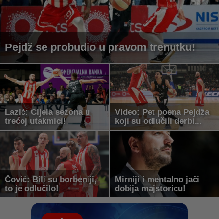
Pejdž se probudio u pravom trenutku!
Lazić: Cijela sezona u
Video: Pet poena Pejdža
trećoj utakmici!
koji su odlučili derbi...
Čović: Bili su borbeniji,
Mirniji i mentalno jači
to je odlučilo!
dobija majstoricu!