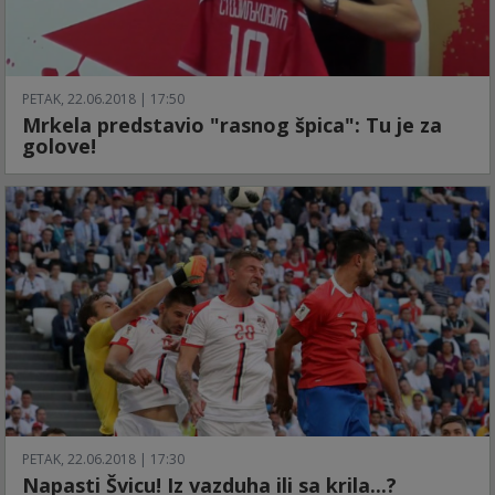
PETAK, 22.06.2018 | 17:50
Mrkela predstavio "rasnog špica": Tu je za
golove!
PETAK, 22.06.2018 | 17:30
Napasti Švicu! Iz vazduha ili sa krila...?