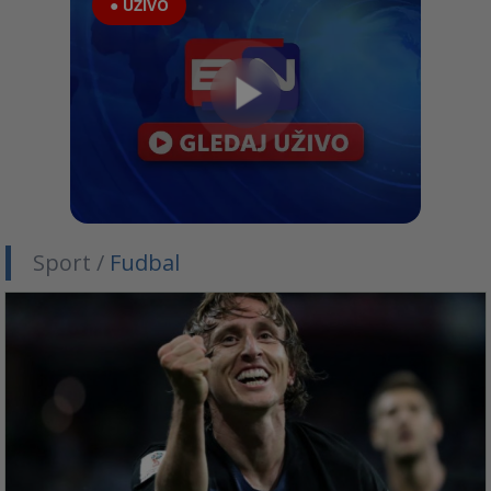
● UŽIVO
Sport /
Fudbal