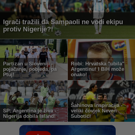
Igrači tražili da Sampaoli ne vodi ekipu
protiv Nigerije?!
Partizan u Sloveniji -
Robi: Hrvatska "ubila"
pojačanje, pobjeda, pa
Argentinu! I BiH može
Ptuj!
onako!
Šahinova inspiracija -
SP: Argentina je živa -
veliki čovjek Neven
Nigerija dobila Island!
Subotić!