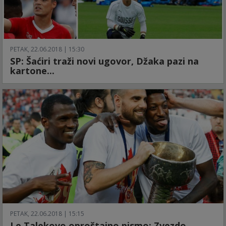
PETAK, 22.06.2018 | 15:30
SP: Šaćiri traži novi ugovor, Džaka pazi na
kartone...
PETAK, 22.06.2018 | 15:15
Le Talekovo oproštajno pismo: Zvezdo,