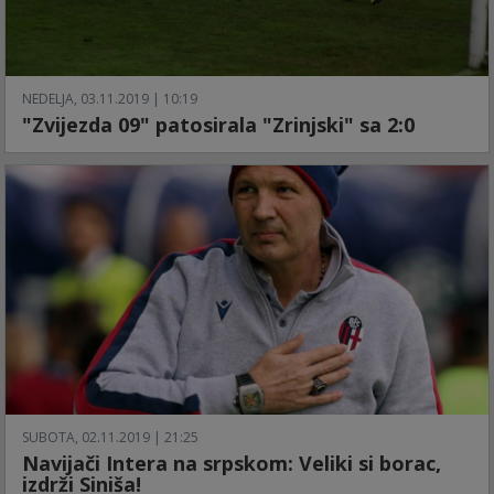
NEDELJA, 03.11.2019 | 10:19
"Zvijezda 09" patosirala "Zrinjski" sa 2:0
SUBOTA, 02.11.2019 | 21:25
Navijači Intera na srpskom: Veliki si borac,
izdrži Siniša!