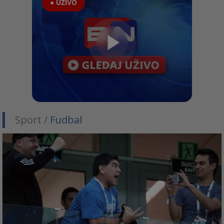
● UŽIVO
Sport /
Fudbal