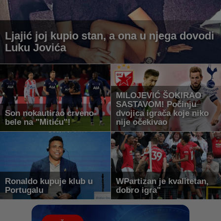
Ljajić joj kupio stan, a ona u njega dovodi
Luku Jovića
MILOJEVIĆ ŠOKIRAO
SASTAVOM! Počinju
Son nokautirao crveno-
dvojica igrača koje niko
bele na "Mitiću"!
nije očekivao
Ronaldo kupuje klub u
WPartizan je kvalitetan,
Portugalu
dobro igra"