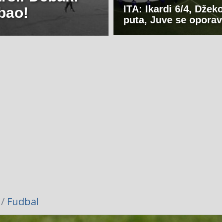
ITA: Ikardi 6/4, Džek
bao!
puta, Juve se oporav
 /
Fudbal