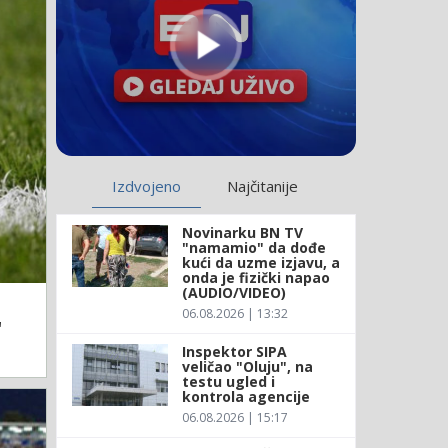
Izdvojeno
Najčitanije
Novinarku BN TV
"namamio" da dođe
kući da uzme izjavu, a
onda je fizički napao
(AUDIO/VIDEO)
06.08.2026 | 13:32
'
Inspektor SIPA
veličao "Oluju", na
testu ugled i
kontrola agencije
06.08.2026 | 15:17