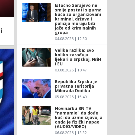
Istočno Sarajevo ne
smije postati sigurna
kuća za organizovani
kriminal, država i
policija moraju biti
jače od kriminalnih
i
grupa
04.08.2026 | 12:30
Velika razlika: Evo
koliko zarađuju
ljekari u Srpskoj, FBiH
i EU
03.08.2026 | 10:47
Republika Srpska je
privatna teritorija
Milorada Dodika
05.08.2026 | 15:49
Novinarku BN TV
"namamio" da dođe
kući da uzme izjavu, a
onda je fizički napao
(AUDIO/VIDEO)
06.08.2026 | 13:32