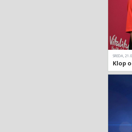
SREDA, 21.0
Klop o