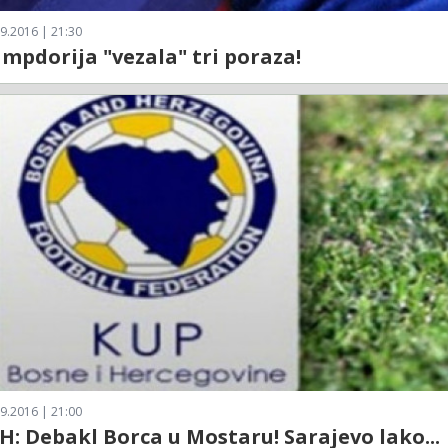
9.2016 | 21:30
ampdorija "vezala" tri poraza!
9.2016 | 21:00
H: Debakl Borca u Mostaru! Sarajevo lako...