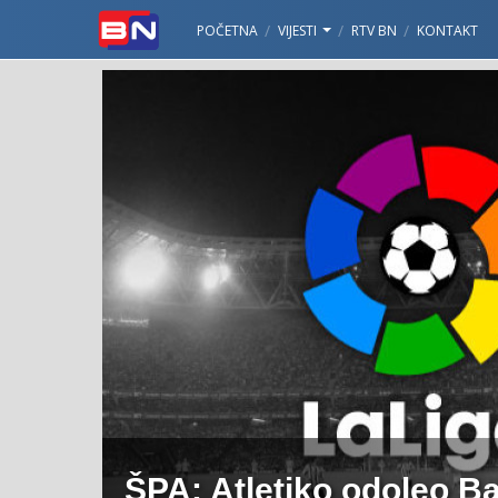
POČETNA
VIJESTI
RTV BN
KONTAKT
ŠPA: Atletiko odoleo Ba