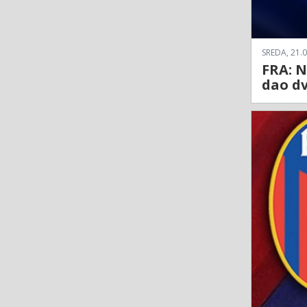
SREDA, 21.0
FRA: N
dao dv