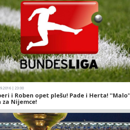
9.2016 | 23:00
beri i Roben opet plešu! Pade i Herta! ''Malo'
 za Nijemce!