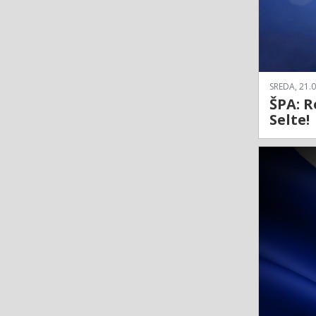
SREDA, 21.0
ŠPA: R
Selte!