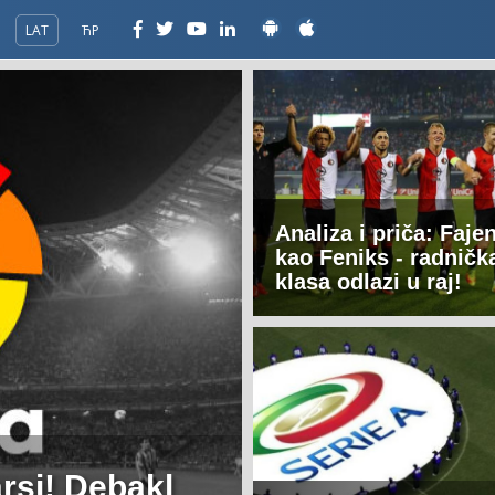
LAT
ЋР
Analiza i priča: Faje
kao Feniks - radničk
klasa odlazi u raj!
rsi! Debakl