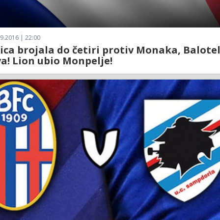
9.2016 | 22:00
ica brojala do četiri protiv Monaka, Balotel
a! Lion ubio Monpelje!