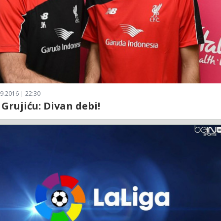
9.2016 | 22:30
 Grujiću: Divan debi!