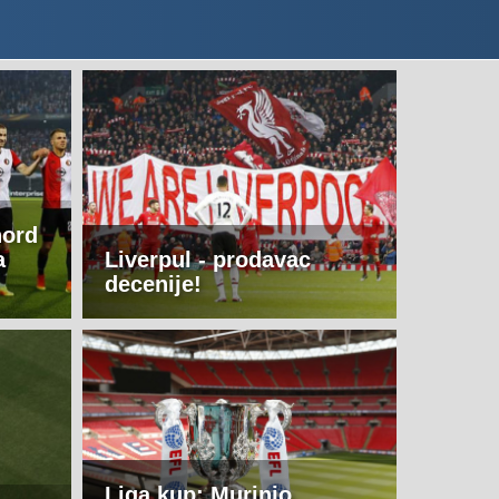
nord
a
Liverpul - prodavac
decenije!
Liga kup: Murinjo