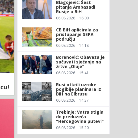
Blagojević: Šest
pitanja Ambasadi
Rusije u BiH
06.08.2026 | 16:00
CB BiH aplicirala za
pristupanje SEPA
području
06.08.2026 | 14:18
Borenović: Obaveza je
sačuvati sjećanje na
žrtve „Oluje“
06.08.2026 | 15:41
Rusi otkrili uzroke
cu!
pogibije planinara iz
BiH na Elbrusu
06.08.2026 | 14:37
Trebinje: Vatra stigla
do preduzeća
"Hercegovina putevi"
06.08.2026 | 15:20