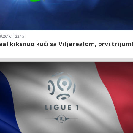
9.2016 | 22:15
eal kiksnuo kući sa Viljarealom, prvi trijum