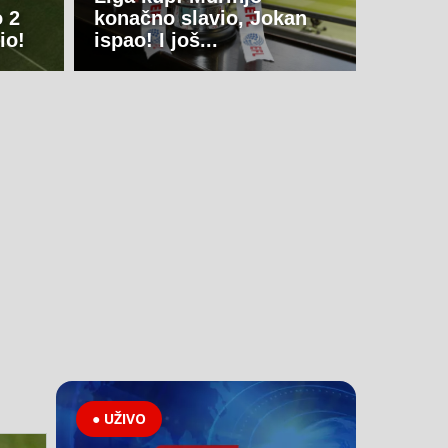
o 2
konačno slavio, Jokan
io!
ispao! I još...
● UŽIVO