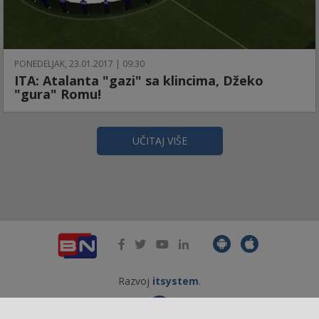
PONEDELJAK, 23.01.2017 | 09:30
ITA: Atalanta "gazi" sa klincima, Džeko
"gura" Romu!
UČITAJ VIŠE
Razvoj
itsystem
.