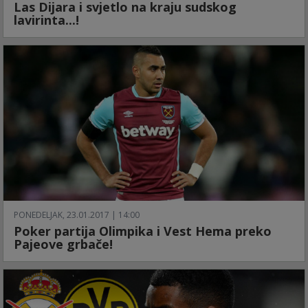
Las Dijara i svjetlo na kraju sudskog
lavirinta...!
PONEDELJAK, 23.01.2017 | 14:00
Poker partija Olimpika i Vest Hema preko
Pajeove grbače!