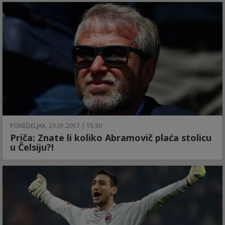
PONEDELJAK, 23.01.2017 | 15:30
Priča: Znate li koliko Abramovič plaća stolicu
u Čelsiju?!