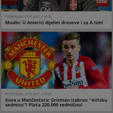
PONEDELJAK, 23.01.2017 | 16:30
Muslin: U Americi dijelim dresove i za A tim!
PONEDELJAK, 23.01.2017 | 16:00
Kuva u Mančesteru: Grizman izabrao ''mitsku
sedmicu''! Plata 220.000 sedmično!