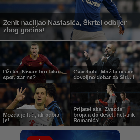
Zenit naciljao Nastasića, Škrtel odbijen
zbog godina!
Džeko: Nisam bio tako
Gvardiola: Možda nisam
spor, zar ne?
dovoljno dobar za Siti...!
Prijateljska: Zvezda
Možda je lud, ali odbio
brojala do deset, het-trik
je!
Romanića!