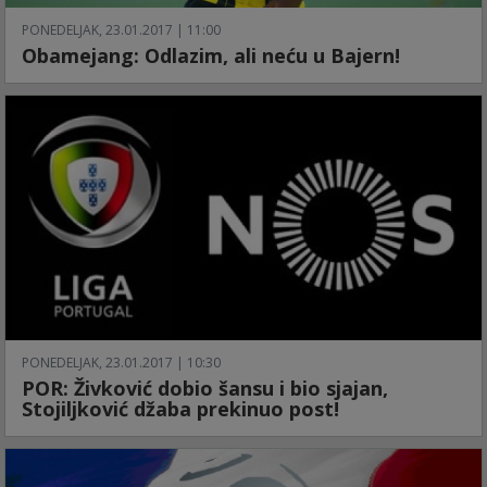
PONEDELJAK, 23.01.2017 | 11:00
Obamejang: Odlazim, ali neću u Bajern!
PONEDELJAK, 23.01.2017 | 10:30
POR: Živković dobio šansu i bio sjajan,
Stojiljković džaba prekinuo post!