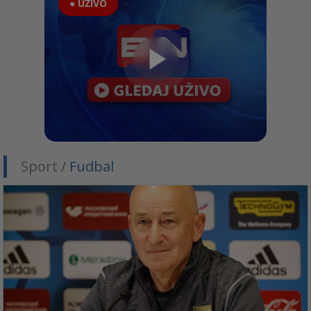
● UŽIVO
Sport /
Fudbal