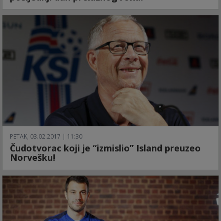
PETAK, 03.02.2017 | 11:30
Čudotvorac koji je “izmislio” Island preuzeo
Norvešku!