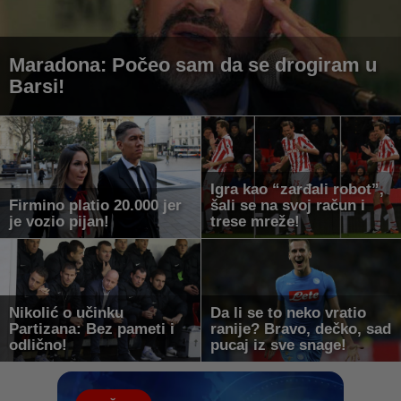
Maradona: Počeo sam da se drogiram u
Barsi!
Igra kao “zarđali robot”,
Firmino platio 20.000 jer
šali se na svoj račun i
je vozio pijan!
trese mreže!
Nikolić o učinku
Da li se to neko vratio
Partizana: Bez pameti i
ranije? Bravo, dečko, sad
odlično!
pucaj iz sve snage!