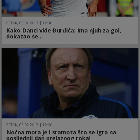
PETAK, 03.02.2017 | 12:30
Kako Danci vide Đurđića: Ima njuh za gol,
dokazao se...
PETAK, 03.02.2017 | 12:00
Noćna mora je i sramota što se igra na
posljednji dan prelaznog roka!