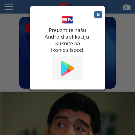
×
● UŽIVO
Preuzmite našu
Android aplikaciju.
Kliknite na
ikonicu ispod.