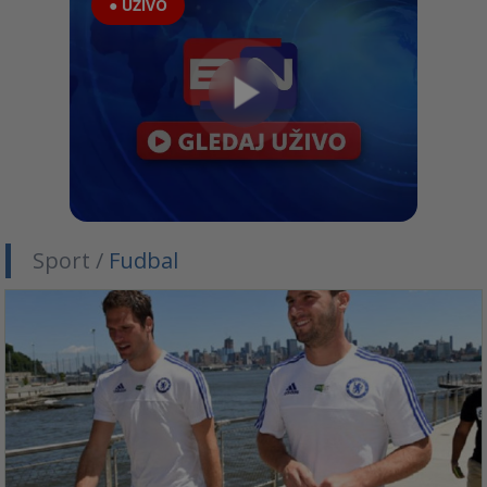
● UŽIVO
Sport /
Fudbal