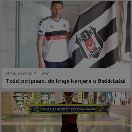
PETAK, 03.02.2017 | 16:30
Tošić potpisao, do kraja karijere u Bešiktašu!