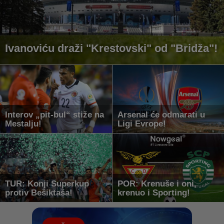
Ivanoviću draži "Krestovski" od "Bridža"!
Interov „pit-bul“ stiže na
Arsenal će odmarati u
Mestalju!
Ligi Evrope!
TUR: Konji Superkup
POR: Krenuše i oni,
protiv Bešiktaša!
krenuo i Sporting!