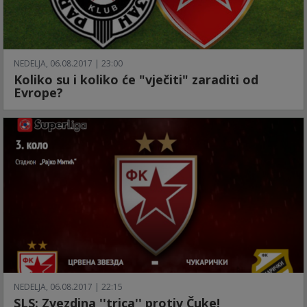
NEDELJA, 06.08.2017 | 23:00
Koliko su i koliko će "vječiti" zaraditi od
Evrope?
NEDELJA, 06.08.2017 | 22:15
SLS: Zvezdina ''trica'' protiv Čuke!