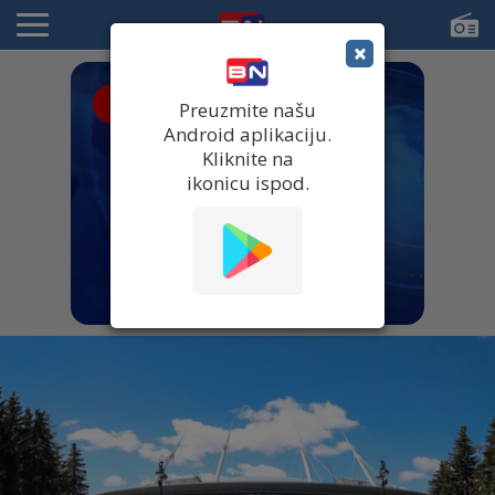
×
● UŽIVO
Preuzmite našu
Android aplikaciju.
Kliknite na
ikonicu ispod.