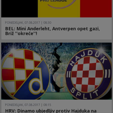
PONEDELJAK, 07.08.2017 | 08:30
BEL: Mini Anderleht, Antverpen opet gazi,
Briž ''okreće''!
PONEDELJAK, 07.08.2017 | 08:15
HRV: Dinamo ubjedljiv protiv Hajduka na