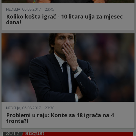
NEDELJA, 06.08.2017 | 23:45
Koliko košta igrač - 10 litara ulja za mjesec
dana!
NEDELJA, 06.08.2017 | 23:30
Problemi u raju: Konte sa 18 igrača na 4
fronta?!