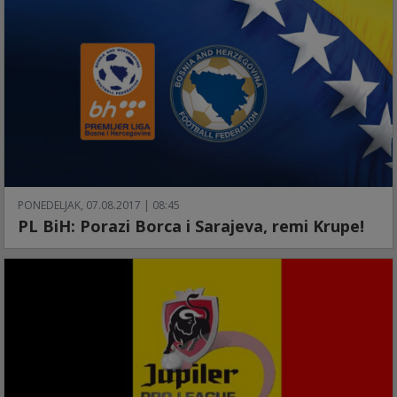
PONEDELJAK, 07.08.2017 | 08:45
PL BiH: Porazi Borca i Sarajeva, remi Krupe!