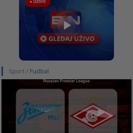
● UŽIVO
Sport /
Fudbal